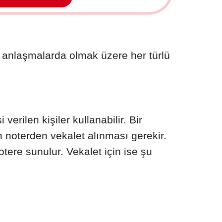
ri anlaşmalarda olmak üzere her türlü
i verilen kişiler kullanabilir. Bir
n noterden vekalet alınması gerekir.
tere sunulur. Vekalet için ise şu