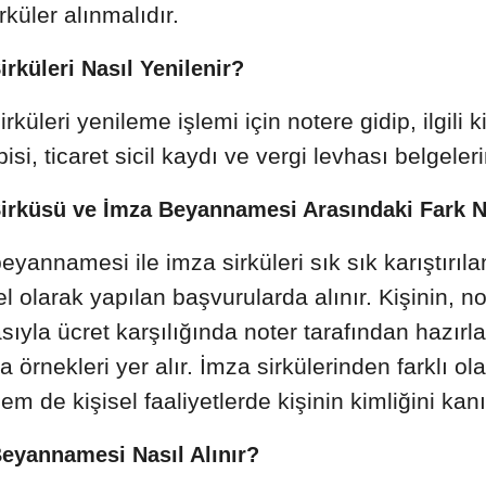
rküler alınmalıdır.
irküleri Nasıl Yenilenir?
rküleri yenileme işlemi için notere gidip, ilgili 
pisi, ticaret sicil kaydı ve vergi levhası belgel
irküsü ve İmza Beyannamesi Arasındaki Fark N
eyannamesi ile imza sirküleri sık sık karıştırıl
l olarak yapılan başvurularda alınır. Kişinin, not
ıyla ücret karşılığında noter tarafından hazırla
 örnekleri yer alır. İmza sirkülerinden farklı ol
hem de kişisel faaliyetlerde kişinin kimliğini kanı
eyannamesi Nasıl Alınır?