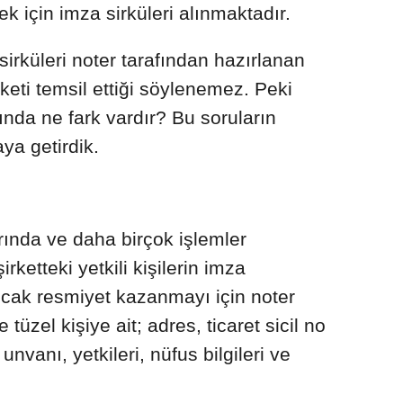
Flo Entegrasyonu
ek için imza sirküleri alınmaktadır.
Wix Entegrasyonu
Kolay Gelsin Entegrasyonu
Hepsiburada Entegrasyonu
Wix Booking Entegrasyonu
Kolay Gönderi Entegrasyonu
idefix Entegrasyonu
Yurtiçi Kargo Entegrasyonu
sirküleri noter tarafından hazırlanan
rketi temsil ettiği söylenemez. Peki
ında ne fark vardır? Bu soruların
ya getirdik.
rında ve daha birçok işlemler
rketteki yetkili kişilerin imza
ncak resmiyet kazanmayı için noter
tüzel kişiye ait; adres, ticaret sicil no
unvanı, yetkileri, nüfus bilgileri ve