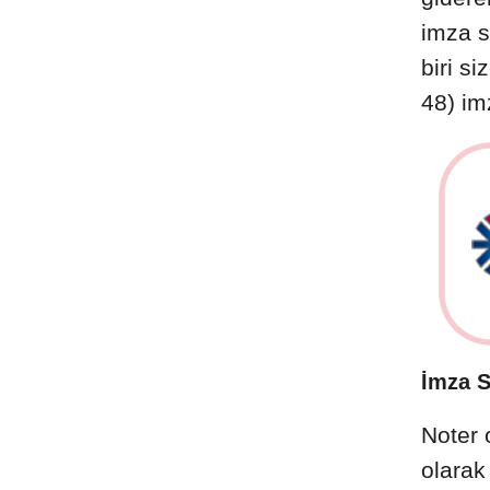
imza s
biri si
48) im
İmza S
Noter o
olarak 