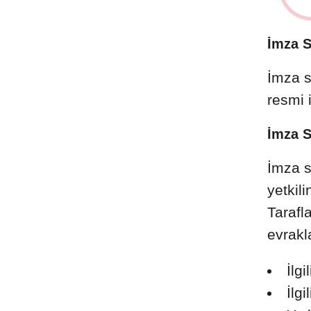
İmza S
İmza s
resmi 
İmza S
İmza si
yetkil
Tarafl
evrakla
İlgi
İlgi