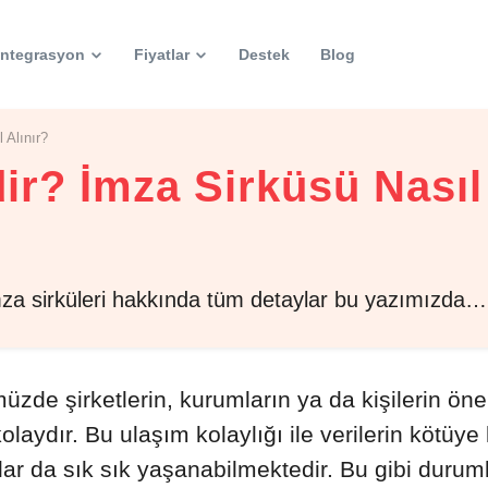
ntegrasyon
Fiyatlar
Destek
Blog
 Alınır?
GİB e-Arşiv Portal Entegras
be Entegrasyonu
e-Arşiv ve e-Fatura
Entegrasyon Paketleri
dir? İmza Sirküsü Nasıl
matikleştirin.
Pazaryeri ve e-ticaret entegrasyon
paketlerimizi inceleyin.
QNB eSolutions Entegrasyon
KolayBi’ Entegrasyonu
Ön Muhasebe
Entegrasyonu
e-Fatura Kontör Paketleri
EDM Entegrasyonu
Logo İşbaşı Entegrasyonu
nizi yönetin.
Logo Cloud ERP Entegrasyon
ERP
İhtiyacınıza uygun e-Fatura kontör
paketlerini inceleyin.
eLogo e-Fatura Entegrasyonu
Paraşüt Entegrasyonu
tegrasyonu
Mikro Entegrasyonu
Amazon TR Entegrasyonu
Pazaryeri
mza sirküleri hakkında tüm detaylar bu yazımızda…
rişleriniz ekranınızda.
Uyumsoft e-Fatura Entegrasyonu
Amazon Vendor
Amazon Global Entegrasyonu
e-İhracat
Trendyol e-Faturam
rasyonu
Entegrasyonu
Entegrasyonu
ML ile senkronize edin.
eBay Entegrasyonu
IdeaSoft Entegrasyonu
e-Ticaret
n11faturam Entegrasyonu
grasyonu
n11 Entegrasyonu
zde şirketlerin, kurumların ya da kişilerin öne
İşNet Entegrasyonu
Etsy Entegrasyonu
ikas Entegrasyonu
Aras Kargo Entegrasyonu
Kargo
hasebe ile yapın.
Novadan Entegrasyonu
Trendyol İhracat Entegrasyonu
olaydır. Bu ulaşım kolaylığı ile verilerin kötüye
iMağaza Entegrasyonu
e-Arşiv Fatura Entegrasyonu
DHL Türkiye Entegrasyonu
tegrasyonu
HepsiLojistik Entegrasyonu
Depo
Pazarama Entegrasyonu
Siparişlerinizi ön muhasebesiz
ik oluşturulur.
faturalandırın.
ar da sık sık yaşanabilmektedir. Bu gibi duru
Magento Entegrasyonu
PttAVM Entegrasyonu
ParkPalet Entegrasyonu
DHL Global Entegrasyonu
egrasyonu
e-Fatura Entegrasyonu