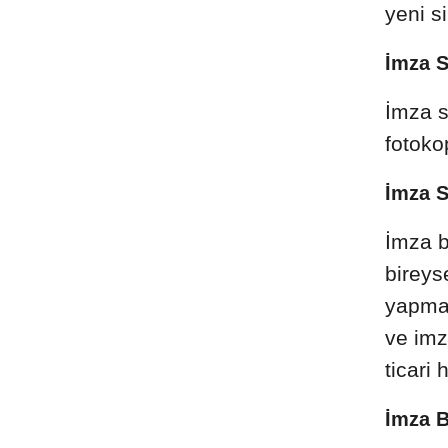
yeni si
İmza S
İmza si
fotoko
İmza S
İmza b
bireyse
yapmas
ve imza
ticari 
İmza B