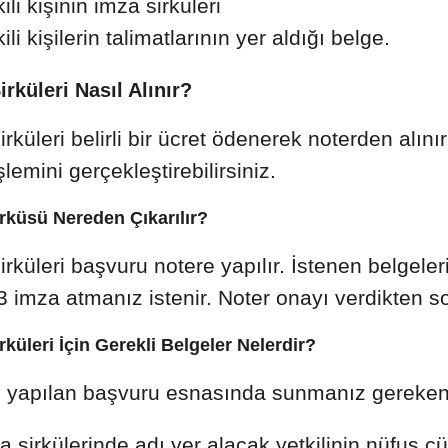
ili kişinin imza sirküleri
ili kişilerin talimatlarının yer aldığı belge.
irküleri Nasıl Alınır?
rküleri belirli bir ücret ödenerek noterden alınır
lemini gerçekleştirebilirsiniz.
rküsü Nereden Çıkarılır?
irküleri başvuru notere yapılır. İstenen belgeler
3 imza atmanız istenir. Noter onayı verdikten sonr
rküleri İçin Gerekli Belgeler Nelerdir?
 yapılan başvuru esnasında sunmanız gereken e
a sirkülerinde adı yer alacak yetkilinin nüfus cü