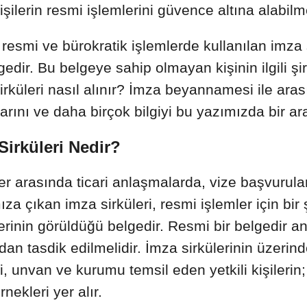
Teknosa Entegrasyonu
işilerin resmi işlemlerini güvence altına alabilm
OpenCart Entegrasyonu
e-Faturalarınızı ön muhasebesiz oluşturun.
la alın.
FedEx Kargo Entegrasyonu
Trendyol Entegrasyonu
PrestaShop Entegrasyonu
UPS TR Entegrasyonu
ruları
Turkcell Pasaj Entegrasyonu
T-Soft Entegrasyonu
UPS Global Entegrasyonu
 resmi ve bürokratik işlemlerde kullanılan imza 
r tek ekranda.
por
lgedir. Bu belgeye sahip olmayan kişinin ilgili şi
leriniz e-postanızda.
irküleri nasıl alınır? İmza beyannamesi ile aras
arını ve daha birçok bilgiyi bu yazımızda bir ara
Sirküleri Nedir?
ler arasında ticari anlaşmalarda, vize başvurula
za çıkan imza sirküleri, resmi işlemler için bir şi
erinin görüldüğü belgedir. Resmi bir belgedir a
dan tasdik edilmelidir. İmza sirkülerinin üzerinde 
ri, unvan ve kurumu temsil eden yetkili kişilerin; 
nekleri yer alır.