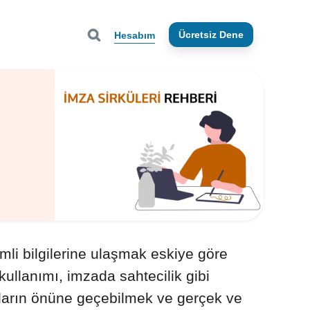
Ücretsiz Dene
Hesabım
yonu
u
u
Koçtaş Entegrasyonu
LC Waikiki Entegrasyonu
Beymen Entegrasyonu
Shopier Entegrasyonu
Boyner Entegrasyonu
mli bilgilerine ulaşmak eskiye göre
Shopify Entegrasyonu
PTT Kargo Entegrasyonu
Çiçeksepeti Entegrasyonu
 kullanımı, imzada sahtecilik gibi
Ticimax Entegrasyonu
HepsiJET Kargo
FarmaBorsa Entegrasyonu
Entegrasyonu
mların önüne geçebilmek ve gerçek ve
WooCommerce
Farmazon Entegrasyonu
Entegrasyonu
Sürat Kargo Entegrasyonu