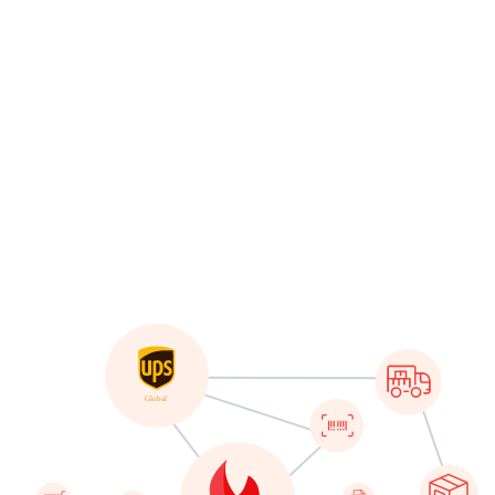
ihracat kargonuzun çıkışı için gerekli olan
özellik ayarlarını seçerek kaydedin.
UPS Global Kargo entegrasyonunuzu
kullanmaya başlayın
Yengeç ile UPS Global Kargo hesabınızı
mağazanıza entegre etmeniz ve aktif olarak
kullanmaya başlamanız; işte bu kadar hızlı
ve kolay. Bol satışlar dileriz.