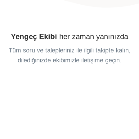
Yengeç Ekibi
her zaman yanınızda
Tüm soru ve talepleriniz ile ilgili takipte kalın,
dilediğinizde ekibimizle iletişime geçin.
Destek Kanalları
Yengeç ile ilgili her türlü sorunuzu
destek
cevaplamaya hazır
birimimizle iletişime geçin.
Bize Şimdi Ulaşın