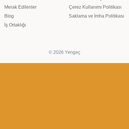
Merak Edilenler
Çerez Kullanımı Politikası
Blog
Saklama ve İmha Politikası
İş Ortaklığı
© 2026 Yengeç