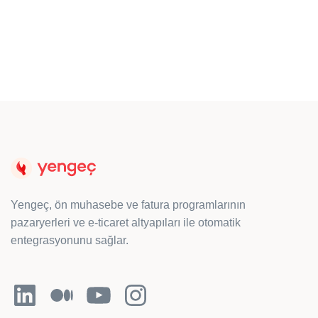
Hemen Keşfedin
Yengeç, ön muhasebe ve fatura programlarının
pazaryerleri ve e-ticaret altyapıları ile otomatik
entegrasyonunu sağlar.
LinkedIn
Orta
YouTube
Instagram