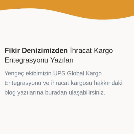
Fikir Denizimizden
İhracat Kargo
Entegrasyonu Yazıları
Yengeç ekibimizin UPS Global Kargo
Entegrasyonu ve ihracat kargosu hakkındaki
blog yazılarına buradan ulaşabilirsiniz.