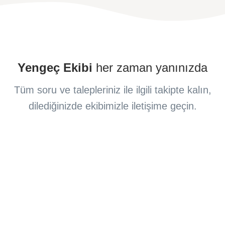
Yengeç Ekibi
her zaman yanınızda
Tüm soru ve talepleriniz ile ilgili takipte kalın,
dilediğinizde ekibimizle iletişime geçin.
Destek Kanalları
Yengeç ile ilgili her türlü sorunuzu
destek
cevaplamaya hazır
birimimizle iletişime geçin.