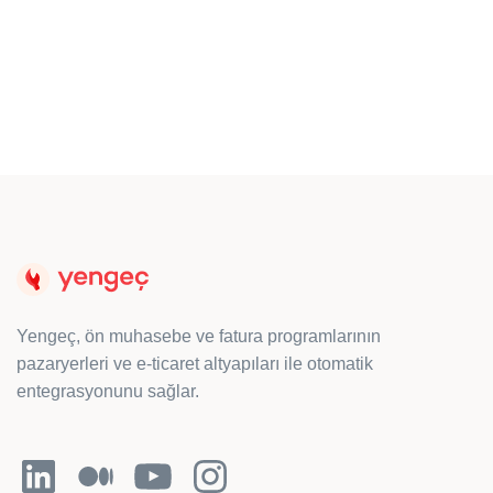
blogta
haberlerimiz
!
Hemen Keşfedin
Yengeç, ön muhasebe ve fatura programlarının
pazaryerleri ve e-ticaret altyapıları ile otomatik
entegrasyonunu sağlar.
LinkedIn
Orta
YouTube
Instagram