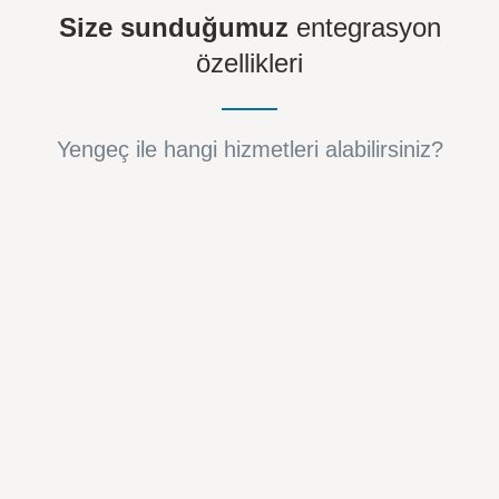
Size sunduğumuz
entegrasyon
özellikleri
Yengeç ile hangi hizmetleri alabilirsiniz?
Ön Muhasebe Entegrasyonu
Ön muhasebe hesabınızı panelinize bağlamanız
ardından, entegrasyonlar ile e-ticaret
mağazanızdaki siparişlerin mali işlemleri