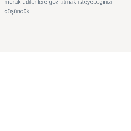
merak edilenlere göz atmak isteyeceğinizi
düşündük.
FarmaBorsa entegrasyonunun
bulunduğu abonelik paketine başka
entegrasyonlar dahil mi?
Hayır; FarmaBorsa entegrasyon aboneliği
kapsamında sadece 1 adet FarmaBorsa mağazası
entegre edilebilmektedir. Ancak dilerseniz
kapsamında ürün ve stok entegrasyonunu içeren,
yurt içi pazaryeri ve e-ticaret mağazanız ile kargo
hesaplarınızı entegre edebileceğiniz 3’lü Paket
veya Sınırsız Paket aboneliklerinden birini de