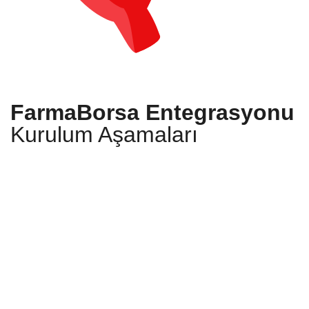
FarmaBorsa Entegrasyonu
Kurulum Aşamaları
Yengeç'e bağlanın
Ön hazırlık olarak ön muhasebe ve
FarmaBorsa Eczacı panellerinizi farklı
pencerelerde açın. Ardından Yengeç
paneline giriş yapın.