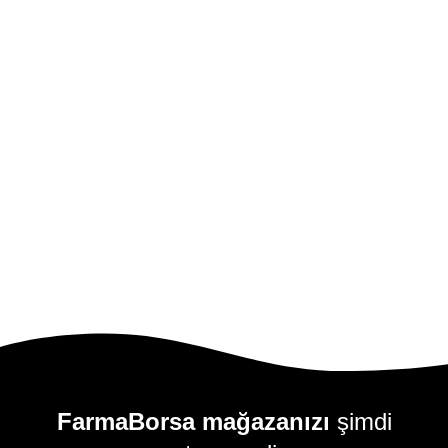
FarmaBorsa satışım ön muhasebe
hesabıma ne zaman işlenir?
Siparişlerin mağazadan çekilme ve ön
muhasebeye aktarılma işlemleri gün içi belirli
aralıklarla otomatik olarak gerçekleşmektedir.
Siparişleriniz mağazanıza düşüp, ayarlarınızda
seçili sipariş durumuna gelmesinin ardından ~10-
15 dakika içinde mağazanızdan çekilir. Takip eden
~10-15 dakika içinde ön muhasebe hesabınıza
aktarılır.
FarmaBorsa mağazanızı
şimdi