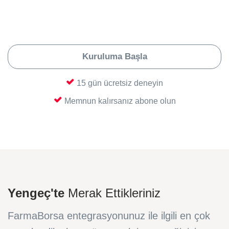
muhasebeye entegre etmeniz ve aktif olarak
kullanmaya başlamanız; işte bu kadar hızlı
ve kolay. Bol satışlar dileriz.
Kuruluma Başla
15 gün ücretsiz deneyin
Memnun kalırsanız abone olun
Yengeç'te
Merak Ettikleriniz
FarmaBorsa entegrasyonunuz ile ilgili en çok