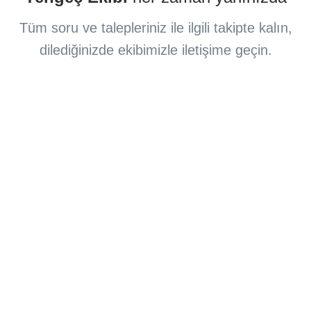
Tüm soru ve talepleriniz ile ilgili takipte kalın,
dilediğinizde ekibimizle iletişime geçin.
Destek Kanalları
Yengeç ile ilgili her türlü sorunuzu
destek
cevaplamaya hazır
birimimizle iletişime geçin.
Bize Şimdi Ulaşın
Merak Edilenler