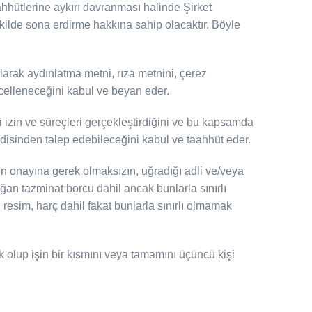
hhütlerine aykırı davranması halinde Şirket
ekilde sona erdirme hakkına sahip olacaktır. Böyle
larak aydınlatma metni, rıza metnini, çerez
ncelleneceğini kabul ve beyan eder.
li izin ve süreçleri gerçekleştirdiğini ve bu kapsamda
endisinden talep edebileceğini kabul ve taahhüt eder.
in onayına gerek olmaksızın, uğradığı adli ve/veya
ğan tazminat borcu dahil ancak bunlarla sınırlı
resim, harç dahil fakat bunlarla sınırlı olmamak
 olup işin bir kısmını veya tamamını üçüncü kişi