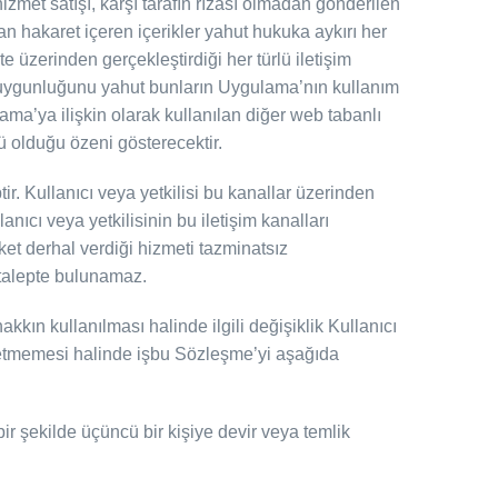
zmet satışı, karşı tarafın rızası olmadan gönderilen
an hakaret içeren içerikler yahut hukuka aykırı her
 üzerinden gerçekleştirdiği her türlü iletişim
in uygunluğunu yahut bunların Uygulama’nın kullanım
’ya ilişkin olarak kullanılan diğer web tabanlı
lü olduğu özeni gösterecektir.
ir. Kullanıcı veya yetkilisi bu kanallar üzerinden
nıcı veya yetkilisinin bu iletişim kanalları
t derhal verdiği hizmeti tazminatsız
 talepte bulunamaz.
kın kullanılması halinde ilgili değişiklik Kullanıcı
bul etmemesi halinde işbu Sözleşme’yi aşağıda
r şekilde üçüncü bir kişiye devir veya temlik