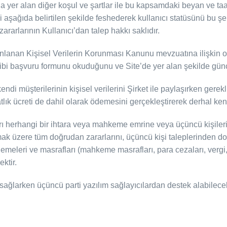
 yer alan diğer koşul ve şartlar ile bu kapsamdaki beyan ve taa
 aşağıda belirtilen şekilde feshederek kullanıcı statüsünü bu ş
ararlarının Kullanıcı’dan talep hakkı saklıdır.
yınlanan Kişisel Verilerin Korunması Kanunu mevzuatına ilişkin o
sahibi başvuru formunu okuduğunu ve Site’de yer alan şekilde gü
di müşterilerinin kişisel verilerini Şirket ile paylaşırken gerek
atlık ücreti de dahil olarak ödemesini gerçekleştirerek derhal k
rı herhangi bir ihtara veya mahkeme emrine veya üçüncü kişiler
mak üzere tüm doğrudan zararlarını, üçüncü kişi taleplerinden do
eleri ve masrafları (mahkeme masrafları, para cezaları, vergi, 
ktir.
ağlarken üçüncü parti yazılım sağlayıcılardan destek alabilecek