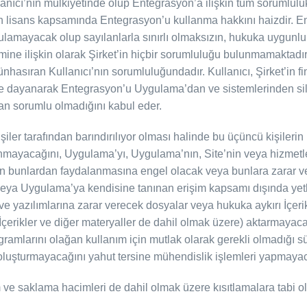
anıcı’nın mülkiyetinde olup Entegrasyon’a ilişkin tüm sorumluluk 
n lisans kapsamında Entegrasyon’u kullanma hakkını haizdir. E
utulamayacak olup sayılanlarla sınırlı olmaksızın, hukuka uygun
irimine ilişkin olarak Şirket’in hiçbir sorumluluğu bulunmamaktadır
hasıran Kullanıcı’nın sorumluluğundadır. Kullanıcı, Şirket’in 
 dayanarak Entegrasyon’u Uygulama’dan ve sistemlerinden silebi
n sorumlu olmadığını kabul eder.
iler tarafından barındırılıyor olması halinde bu üçüncü kişilerin
mayacağını, Uygulama’yı, Uygulama’nın, Site’nin veya hizmetler
ın bunlardan faydalanmasına engel olacak veya bunlara zarar v
 veya Uygulama’ya kendisine tanınan erişim kapsamı dışında yetk
a ve yazılımlarına zarar verecek dosyalar veya hukuka aykırı İçer
lan İçerikler ve diğer materyaller de dahil olmak üzere) aktarma
ogramlarını olağan kullanım için mutlak olarak gerekli olmadığı
luşturmayacağını yahut tersine mühendislik işlemleri yapmayaca
 ve saklama hacimleri de dahil olmak üzere kısıtlamalara tabi o