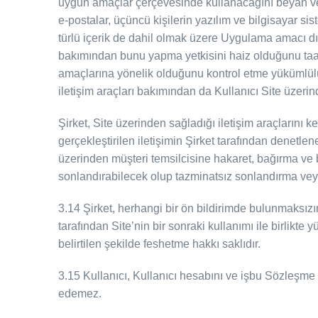
uygun amaçlar çerçevesinde kullanacağını beyan ve ta
e-postalar, üçüncü kişilerin yazılım ve bilgisayar si
türlü içerik de dahil olmak üzere Uygulama amacı dış
bakımından bunu yapma yetkisini haiz olduğunu taahh
amaçlarına yönelik olduğunu kontrol etme yükümlül
iletişim araçları bakımından da Kullanıcı Site üzeri
Şirket, Site üzerinden sağladığı iletişim araçlarını k
gerçekleştirilen iletişimin Şirket tarafından denetlen
üzerinden müşteri temsilcisine hakaret, bağırma ve
sonlandırabilecek olup tazminatsız sonlandırma veya
3.14 Şirket, herhangi bir ön bildirimde bulunmaksızı
tarafından Site’nin bir sonraki kullanımı ile birlikt
belirtilen şekilde feshetme hakkı saklıdır.
3.15 Kullanıcı, Kullanıcı hesabını ve işbu Sözleşme 
edemez.