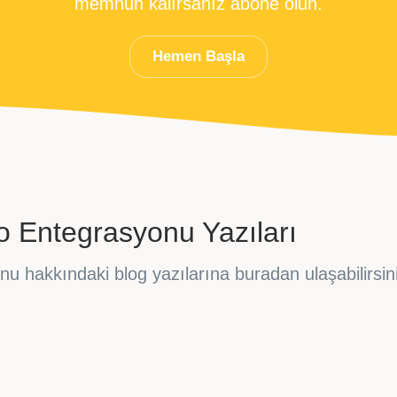
memnun kalırsanız abone olun.
Hemen Başla
 Entegrasyonu Yazıları
 hakkındaki blog yazılarına buradan ulaşabilirsini