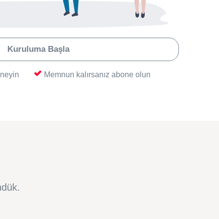
Kuruluma Başla
eneyin
Memnun kalırsanız abone olun
ndük.