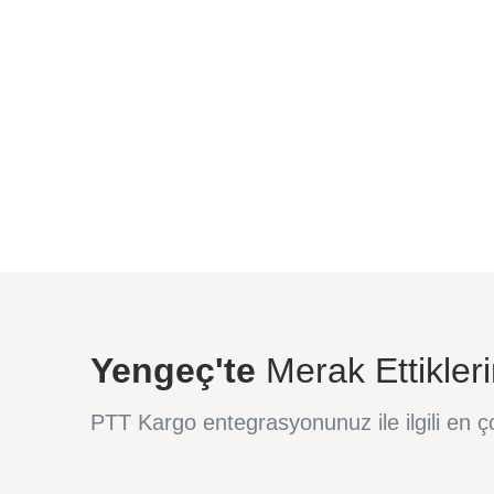
PTT Kargo entegrasyonunuzu ku
Yengeç ile PTT Kargo hesabınızı ma
aktif olarak kullanmaya başlamanız; i
Bol satışlar dileriz.
Yengeç'te
Merak Ettikleri
PTT Kargo entegrasyonunuz ile ilgili en 