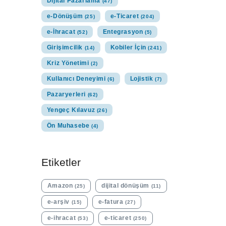
Dijital Pazarlama
(47)
Kargo fişinizi tek tık
e-Dönüşüm
e-Ticaret
(25)
(204)
Müşteri So
Entegrasyonu
e-İhracat
Entegrasyon
Tüm soru ve taleple
(52)
(5)
Günlük Ra
Girişimcilik
Kobiler İçin
(14)
(241)
Günlük sipariş adet
Kriz Yönetimi
(2)
Kullanıcı Deneyimi
Lojistik
(6)
(7)
Pazaryerleri
(62)
Yengeç Kılavuz
(26)
Ön Muhasebe
(4)
Etiketler
Amazon
dijital dönüşüm
(25)
(11)
e-arşiv
e-fatura
(15)
(27)
e-ihracat
e-ticaret
(53)
(250)