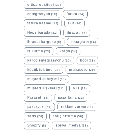
e-ticaret sitesi
(39)
entegrasyon
fatura
(18)
(24)
fatura kesme
GİB
(19)
(10)
Hepsiburada
ihracat
(21)
(47)
ihracat kargosu
instagram
(9)
(14)
iş kurma
kargo
(29)
(34)
kargo entegrasyonu
kobi
(10)
(38)
küçük işletme
muhasebe
(32)
(29)
müşteri deneyimi
(19)
müşteri ilişkileri
N11
(11)
(16)
Paraşüt
pazarlama
(15)
(21)
pazaryeri
reklam verme
(71)
(11)
satış
satış artırma
(20)
(56)
Shopify
sosyal medya
(9)
(18)