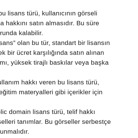
 lisans türü, kullanıcının görseli
nma hakkını satın almasıdır. Bu süre
runda kalabilir.
sans” olan bu tür, standart bir lisansın
k bir ücret karşılığında satın alınan
nımı, yüksek tirajlı baskılar veya başka
llanım hakkı veren bu lisans türü,
ğitim materyalleri gibi içerikler için
c domain lisans türü, telif hakkı
lleri tanımlar. Bu görseller serbestçe
lunmalıdır.