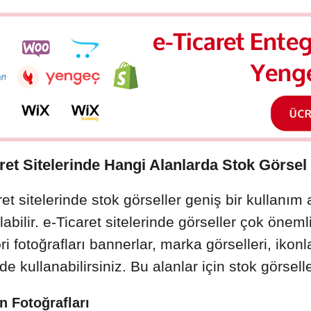
ret Sitelerinde Hangi Alanlarda Stok Görsel 
et sitelerinde stok görseller geniş bir kullanım 
labilir. e-Ticaret sitelerinde görseller çok öneml
i fotoğrafları bannerlar, marka görselleri, ikonla
de kullanabilirsiniz. Bu alanlar için stok görselle
n Fotoğrafları