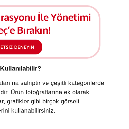
Kullanılabilir?
alanına sahiptir ve çeşitli kategorilerde
idir. Ürün fotoğraflarına ek olarak
r, grafikler gibi birçok görseli
rini kullanabilirsiniz.