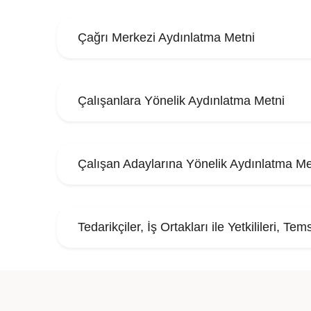
Kargo fişinizi tek tık
Müşteri So
Çağrı Merkezi Aydınlatma Metni
Entegrasyonu
Tüm soru ve taleple
Günlük Ra
Günlük sipariş adet
Çalışanlara Yönelik Aydınlatma Metni
Çalışan Adaylarına Yönelik Aydınlatma Me
Tedarikçiler, İş Ortakları ile Yetkilileri, Te