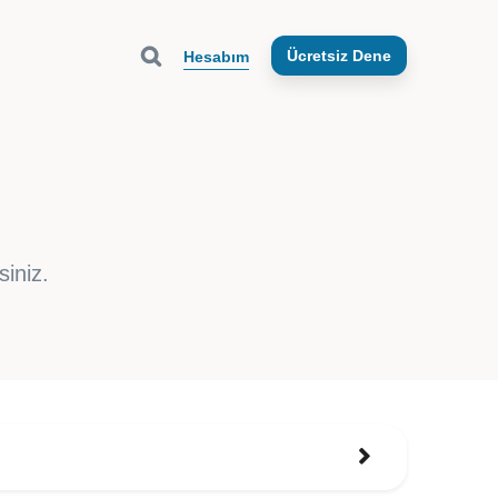
Ücretsiz Dene
Hesabım
yonu
u
u
iniz.
Koçtaş Entegrasyonu
LC Waikiki Entegrasyonu
Beymen Entegrasyonu
Shopier Entegrasyonu
Boyner Entegrasyonu
Shopify Entegrasyonu
PTT Kargo Entegrasyonu
Çiçeksepeti Entegrasyonu
Ticimax Entegrasyonu
HepsiJET Kargo
FarmaBorsa Entegrasyonu
Entegrasyonu
WooCommerce
Farmazon Entegrasyonu
Entegrasyonu
Sürat Kargo Entegrasyonu