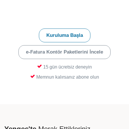
Yengeç ile QNB eSolutions hesabınızı
bağlayıp, mağazanızı entegre etmeniz; işte
bu kadar hızlı ve kolay. Bol satışlar dileriz.
Kuruluma Başla
e-Fatura Kontör Paketlerini İncele
15 gün ücretsiz deneyin
Memnun kalırsanız abone olun
Yengeç'te
Merak Ettikleriniz