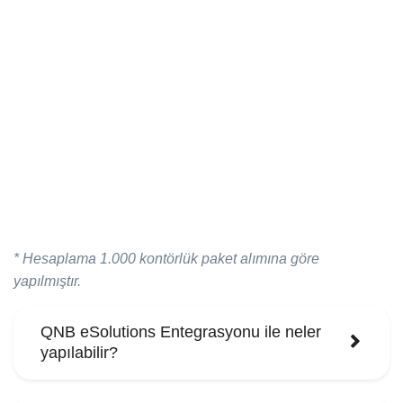
Aylık Fatura Sayınız
1
Ön Muhasebe Kullanıyor Musunuz?
Yengeç e-Fatura Entegrasyonu ile aylık
tasarrufunuz
* Hesaplama 1.000 kontörlük paket alımına göre
yapılmıştır.
QNB eSolutions Entegrasyonu ile neler
yapılabilir?