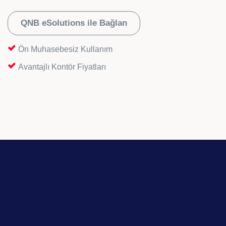
QNB eSolutions ile Bağlan
Ön Muhasebesiz Kullanım
Avantajlı Kontör Fiyatları
Sipariş
Stok
Entegrasyonu
Entegrasyonu
Siparişleriniz
Yengeç üzerinde
birkaç dakikada
stoklarınızı takip