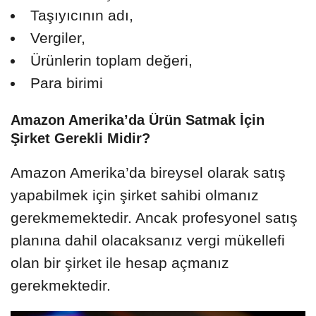
Taşıyıcının adı,
Vergiler,
Ürünlerin toplam değeri,
Para birimi
Amazon Amerika’da Ürün Satmak İçin
Şirket Gerekli Midir?
Amazon Amerika’da bireysel olarak satış
yapabilmek için şirket sahibi olmanız
gerekmemektedir. Ancak profesyonel satış
planına dahil olacaksanız vergi mükellefi
olan bir şirket ile hesap açmanız
gerekmektedir.