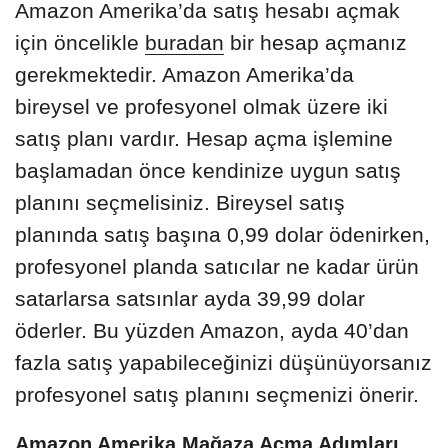
Amazon Amerika’da satış hesabı açmak
için öncelikle
buradan
bir hesap açmanız
gerekmektedir. Amazon Amerika’da
bireysel ve profesyonel olmak üzere iki
satış planı vardır. Hesap açma işlemine
başlamadan önce kendinize uygun satış
planını seçmelisiniz. Bireysel satış
planında satış başına 0,99 dolar ödenirken,
profesyonel planda satıcılar ne kadar ürün
satarlarsa satsınlar ayda 39,99 dolar
öderler. Bu yüzden Amazon, ayda 40’dan
fazla satış yapabileceğinizi düşünüyorsanız
profesyonel satış planını seçmenizi önerir.
Amazon Amerika Mağaza Açma Adımları