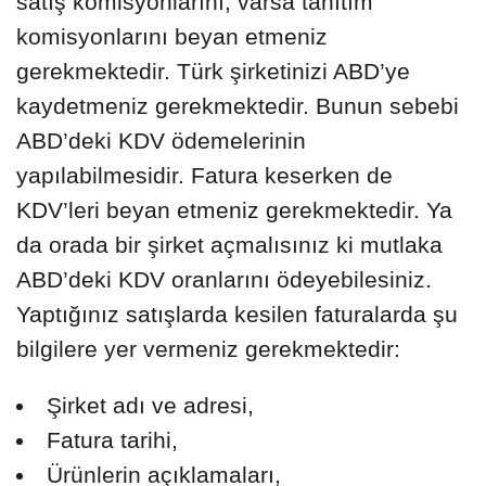
satış komisyonlarını, varsa tanıtım
komisyonlarını beyan etmeniz
gerekmektedir. Türk şirketinizi ABD’ye
kaydetmeniz gerekmektedir. Bunun sebebi
ABD’deki KDV ödemelerinin
yapılabilmesidir. Fatura keserken de
KDV’leri beyan etmeniz gerekmektedir. Ya
da orada bir şirket açmalısınız ki mutlaka
ABD’deki KDV oranlarını ödeyebilesiniz.
Yaptığınız satışlarda kesilen faturalarda şu
bilgilere yer vermeniz gerekmektedir:
Şirket adı ve adresi,
Fatura tarihi,
Ürünlerin açıklamaları,