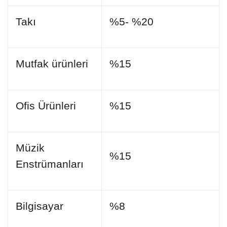
Takı
%5- %20
Mutfak ürünleri
%15
Ofis Ürünleri
%15
Müzik
%15
Enstrümanları
Bilgisayar
%8