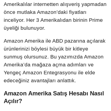
Amerikalılar internetten alışveriş yapmadan
önce mutlaka Amazon’daki fiyatları
inceliyor. Her 3 Amerikalıdan birinin Prime
üyeliği bulunuyor.
Amazon Amerika ile ABD pazarına açılarak
ürünlerinizi böylesi büyük bir kitleye
sunmuş olursunuz. Bu yazımızda Amazon
Amerika’da mağaza açma adımları ve
Yengeç Amazon Entegrasyonu ile elde
edeceğiniz avantajları anlattık.
Amazon Amerika Satış Hesabı Nasıl
Açılır?