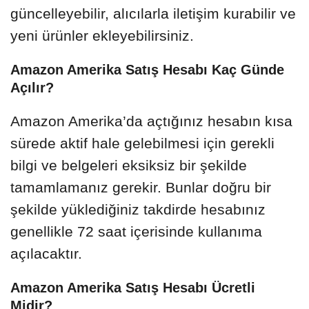
güncelleyebilir, alıcılarla iletişim kurabilir ve
yeni ürünler ekleyebilirsiniz.
Amazon Amerika Satış Hesabı Kaç Günde
Açılır?
Amazon Amerika’da açtığınız hesabın kısa
sürede aktif hale gelebilmesi için gerekli
bilgi ve belgeleri eksiksiz bir şekilde
tamamlamanız gerekir. Bunlar doğru bir
şekilde yüklediğiniz takdirde hesabınız
genellikle 72 saat içerisinde kullanıma
açılacaktır.
Amazon Amerika Satış Hesabı Ücretli
Midir?