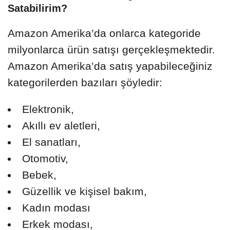
Satabilirim?
Amazon Amerika’da onlarca kategoride
milyonlarca ürün satışı gerçekleşmektedir.
Amazon Amerika’da satış yapabileceğiniz
kategorilerden bazıları şöyledir:
Elektronik,
Akıllı ev aletleri,
El sanatları,
Otomotiv,
Bebek,
Güzellik ve kişisel bakım,
Kadın modası
Erkek modası,