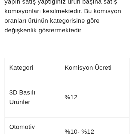
yapın satış yaptığınız ürün başına satış
komisyonları kesilmektedir. Bu komisyon
oranları ürünün kategorisine göre
değişkenlik göstermektedir.
Kategori
Komisyon Ücreti
3D Basılı
%12
Ürünler
Otomotiv
%10- %12