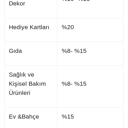
Dekor
Hediye Kartları
%20
Gıda
%8- %15
Sağlık ve
Kişisel Bakım
%8- %15
Ürünleri
Ev &Bahçe
%15