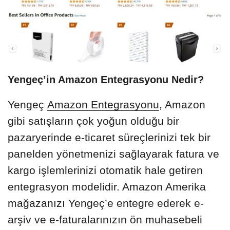
Yengeç’in Amazon Entegrasyonu Nedir?
Yengeç
Amazon Entegrasyonu
, Amazon
gibi satışların çok yoğun olduğu bir
pazaryerinde e-ticaret süreçlerinizi tek bir
panelden yönetmenizi sağlayarak fatura ve
kargo işlemlerinizi otomatik hale getiren
entegrasyon modelidir. Amazon Amerika
mağazanızı Yengeç’e entegre ederek e-
arşiv ve e-faturalarınızın ön muhasebeli