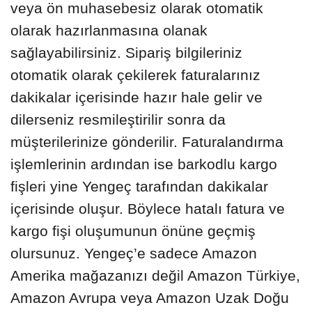
veya ön muhasebesiz olarak otomatik
olarak hazırlanmasına olanak
sağlayabilirsiniz. Sipariş bilgileriniz
otomatik olarak çekilerek faturalarınız
dakikalar içerisinde hazır hale gelir ve
dilerseniz resmileştirilir sonra da
müşterilerinize gönderilir. Faturalandırma
işlemlerinin ardından ise barkodlu kargo
fişleri yine Yengeç tarafından dakikalar
içerisinde oluşur. Böylece hatalı fatura ve
kargo fişi oluşumunun önüne geçmiş
olursunuz. Yengeç’e sadece Amazon
Amerika mağazanızı değil Amazon Türkiye,
Amazon Avrupa veya Amazon Uzak Doğu