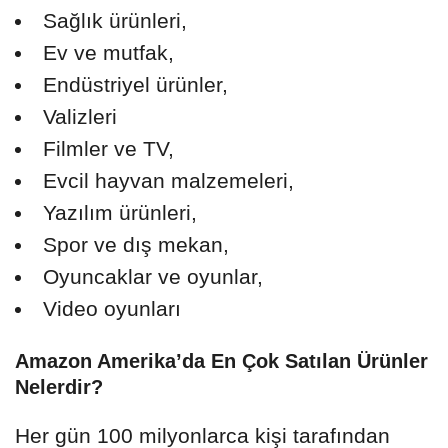
Sağlık ürünleri,
Ev ve mutfak,
Endüstriyel ürünler,
Valizleri
Filmler ve TV,
Evcil hayvan malzemeleri,
Yazılım ürünleri,
Spor ve dış mekan,
Oyuncaklar ve oyunlar,
Video oyunları
Amazon Amerika’da En Çok Satılan Ürünler
Nelerdir?
Her gün 100 milyonlarca kişi tarafından