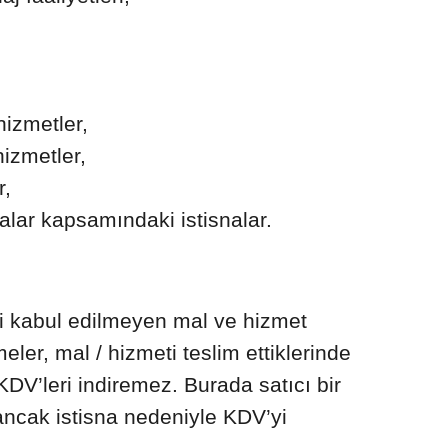
hizmetler,
izmetler,
r,
alar kapsamındaki istisnalar.
mi kabul edilmeyen mal ve hizmet
meler, mal / hizmeti teslim ettiklerinde
V’leri indiremez. Burada satıcı bir
 ancak istisna nedeniyle KDV’yi