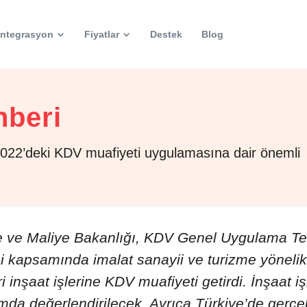
ntegrasyon
Fiyatlar
Destek
Blog
GİB e-Arşiv Portal Entegras
be Entegrasyonu
e-Arşiv ve e-Fatura
Entegrasyon Paketleri
hberi
matikleştirin.
Pazaryeri ve e-ticaret entegrasyon
paketlerimizi inceleyin.
QNB eSolutions Entegrasyon
KolayBi’ Entegrasyonu
Ön Muhasebe
Entegrasyonu
e-Fatura Kontör Paketleri
EDM Entegrasyonu
n 2022’deki KDV muafiyeti uygulamasına dair önemli
Logo İşbaşı Entegrasyonu
nizi yönetin.
Logo Cloud ERP Entegrasyon
ERP
İhtiyacınıza uygun e-Fatura kontör
paketlerini inceleyin.
eLogo e-Fatura Entegrasyonu
Paraşüt Entegrasyonu
tegrasyonu
Mikro Entegrasyonu
Amazon TR Entegrasyonu
Pazaryeri
rişleriniz ekranınızda.
Uyumsoft e-Fatura Entegrasyonu
Amazon Vendor
Amazon Global Entegrasyonu
e-İhracat
Trendyol e-Faturam
rasyonu
Entegrasyonu
Entegrasyonu
ML ile senkronize edin.
eBay Entegrasyonu
IdeaSoft Entegrasyonu
e-Ticaret
n11faturam Entegrasyonu
 ve Maliye Bakanlığı, KDV Genel Uygulama Tebl
grasyonu
n11 Entegrasyonu
İşNet Entegrasyonu
Etsy Entegrasyonu
ikas Entegrasyonu
Aras Kargo Entegrasyonu
i kapsamında imalat sanayii ve turizme yönelik i
Kargo
hasebe ile yapın.
Novadan Entegrasyonu
Trendyol İhracat Entegrasyonu
iMağaza Entegrasyonu
e-Arşiv Fatura Entegrasyonu
DHL Türkiye Entegrasyonu
tegrasyonu
i inşaat işlerine KDV muafiyeti getirdi. İnşaat i
HepsiLojistik Entegrasyonu
Depo
Pazarama Entegrasyonu
Siparişlerinizi ön muhasebesiz
ik oluşturulur.
faturalandırın.
Magento Entegrasyonu
PttAVM Entegrasyonu
ParkPalet Entegrasyonu
da değerlendirilecek. Ayrıca Türkiye’de gerçekl
DHL Global Entegrasyonu
egrasyonu
e-Fatura Entegrasyonu