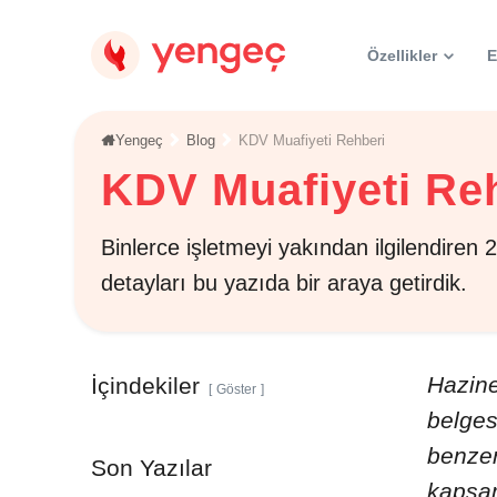
Özellikler
E
Yengeç
Blog
KDV Muafiyeti Rehberi
Ön Muhase
KDV Muafiyeti Re
Mali işlemlerinizi oto
Pazaryeri 
Binlerce işletmeyi yakından ilgilendire
Pazaryeri siparişleri
detayları bu yazıda bir araya getirdik.
Sipariş En
Birkaç dakikada sipa
XML Enteg
Ürün bilgilerinizi X
Hazine
İçindekiler
Göster
Stok Ente
belges
Stok takibini ön mu
Fatura En
benzer
Son Yazılar
Faturalarınız otomat
kapsam
Kargo Ent