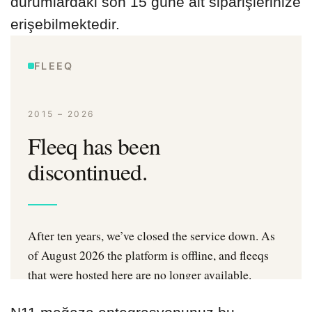
durumlardaki son 15 güne ait siparişlerinize
erişebilmektedir.