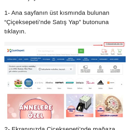
1- Ana sayfanın üst kısmında bulunan
“Çiçeksepeti’nde Satış Yap” butonuna
tıklayın.
2- Ekranınızda Çiçeksepeti’nde mağaza