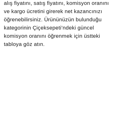
alış fiyatını, satış fiyatını, komisyon oranını
ve kargo ücretini girerek net kazancınızı
öğrenebilirsiniz. Ürününüzün bulunduğu
kategorinin Çiçeksepeti’ndeki güncel
komisyon oranını öğrenmek için üstteki
tabloya göz atın.
Alış Fiyatı
Üretim veya tedarik ettiğiniz fiyatı giriniz
Satış Fiyatı
Pazaryeri veya E-Ticaret sitesindeki satış fiyatınızı giriniz.