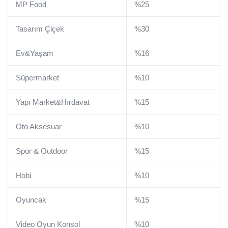
MP Food
%25
Tasarım Çiçek
%30
Ev&Yaşam
%16
Süpermarket
%10
Yapı Market&Hırdavat
%15
Oto Aksesuar
%10
Spor & Outdoor
%15
Hobi
%10
Oyuncak
%15
Video Oyun Konsol
%10