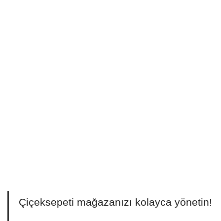
Komisyon Oranı (%)
15
Pazaryerinin size sağladığı komisyon oranını seçiniz
Kargo Ücreti
Kendi kargo ücretinizi veya pazaryeri ile anlaşmalı kargo ücretini giriniz
₺
Net Kazancınız
Çiçeksepeti mağazanızı kolayca yönetin!