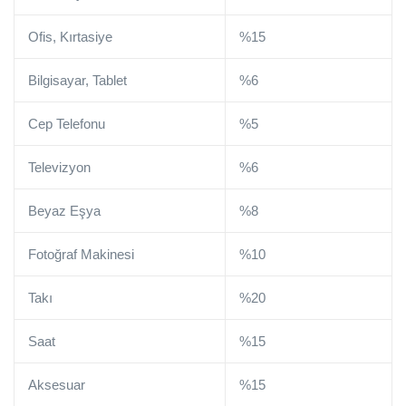
Ofis, Kırtasiye
%15
Bilgisayar, Tablet
%6
Cep Telefonu
%5
Televizyon
%6
Beyaz Eşya
%8
Fotoğraf Makinesi
%10
Takı
%20
Saat
%15
Aksesuar
%15