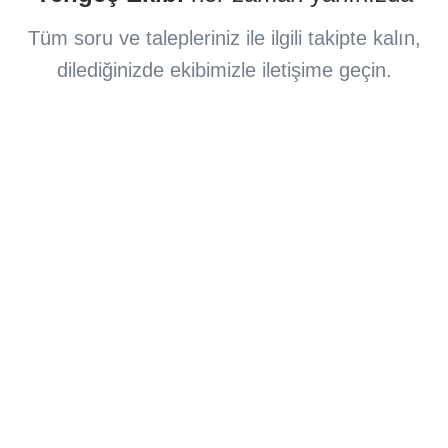
Tüm soru ve talepleriniz ile ilgili takipte kalın,
dilediğinizde ekibimizle iletişime geçin.
Destek Kanalları
Yengeç ile ilgili her türlü sorunuzu
destek
cevaplamaya hazır
birimimizle iletişime geçin.
Bize Şimdi Ulaşın
Merak Edilenler