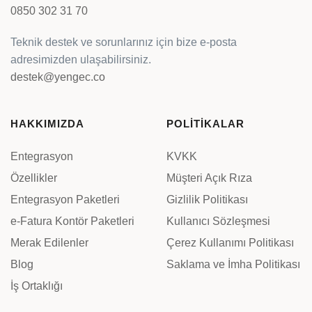
0850 302 31 70
Teknik destek ve sorunlarınız için bize e-posta
adresimizden ulaşabilirsiniz.
destek@yengec.co
HAKKIMIZDA
POLİTİKALAR
Entegrasyon
KVKK
Özellikler
Müşteri Açık Rıza
Entegrasyon Paketleri
Gizlilik Politikası
e-Fatura Kontör Paketleri
Kullanıcı Sözleşmesi
Merak Edilenler
Çerez Kullanımı Politikası
Blog
Saklama ve İmha Politikası
İş Ortaklığı