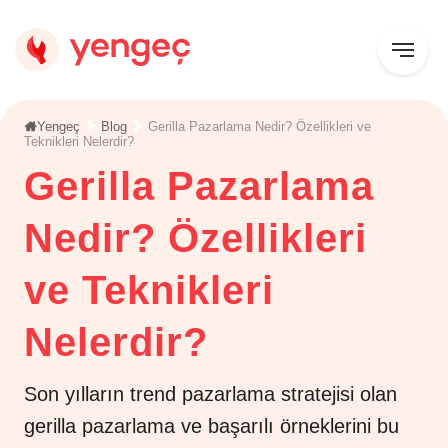
Yengeç
Blog
Gerilla Pazarlama Nedir? Özellikleri ve
Teknikleri Nelerdir?
Gerilla Pazarlama
Nedir? Özellikleri
ve Teknikleri
Nelerdir?
Son yılların trend pazarlama stratejisi olan
gerilla pazarlama ve başarılı örneklerini bu