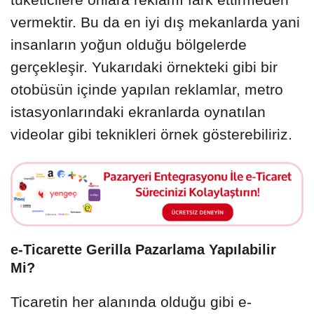
vermektir. Bu da en iyi dış mekanlarda yani
insanların yoğun olduğu bölgelerde
gerçekleşir. Yukarıdaki örnekteki gibi bir
otobüsün içinde yapılan reklamlar, metro
istasyonlarındaki ekranlarda oynatılan
videolar gibi teknikleri örnek gösterebiliriz.
e-Ticarette Gerilla Pazarlama Yapılabilir
Mi?
Ticaretin her alanında olduğu gibi e-