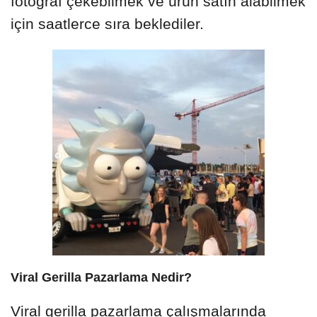
fotoğraf çekebilmek ve ürün satın alabilmek
için saatlerce sıra beklediler.
Viral Gerilla Pazarlama Nedir?
Viral gerilla pazarlama çalışmalarında