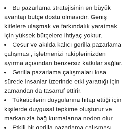
Bu pazarlama stratejisinin en büyük
avantajı bütçe dostu olmasıdır. Geniş
kitlelere ulaşmak ve farkındalık yaratmak
için yüksek bütçelere ihtiyaç yoktur.
Cesur ve akılda kalıcı gerilla pazarlama
çalışması, işletmenizi rakiplerinizden
ayırma açısından benzersiz katkılar sağlar.
Gerilla pazarlama çalışmaları kısa
sürede insanlar üzerinde etki yarattığı için
zamandan da tasarruf ettirir.
Tüketicilerin duygularına hitap ettiği için
kişilerde duygusal tepkime oluşturur ve
markanızla bağ kurmalarına neden olur.
Etkili bir gerilla pazarlama çalışması