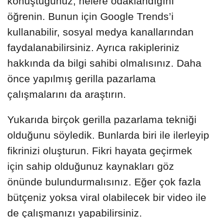
konuştuğunuz, nelere odaklandığını
öğrenin. Bunun için Google Trends’i
kullanabilir, sosyal medya kanallarından
faydalanabilirsiniz. Ayrıca rakipleriniz
hakkında da bilgi sahibi olmalısınız. Daha
önce yapılmış gerilla pazarlama
çalışmalarını da araştırın.
Yukarıda birçok gerilla pazarlama tekniği
olduğunu söyledik. Bunlarda biri ile ilerleyip
fikrinizi oluşturun. Fikri hayata geçirmek
için sahip olduğunuz kaynakları göz
önünde bulundurmalısınız. Eğer çok fazla
bütçeniz yoksa viral olabilecek bir video ile
de çalışmanızı yapabilirsiniz.