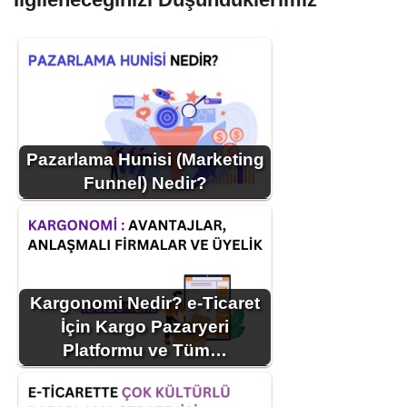
Pazarlama Hunisi (Marketing
Funnel) Nedir?
Kargonomi Nedir? e-Ticaret
İçin Kargo Pazaryeri
Platformu ve Tüm…