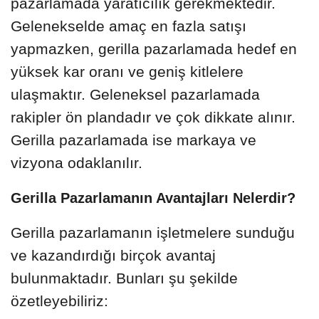
pazarlamada yaratıcılık gerekmektedir.
Gelenekselde amaç en fazla satışı
yapmazken, gerilla pazarlamada hedef en
yüksek kar oranı ve geniş kitlelere
ulaşmaktır. Geleneksel pazarlamada
rakipler ön plandadır ve çok dikkate alınır.
Gerilla pazarlamada ise markaya ve
vizyona odaklanılır.
Gerilla Pazarlamanın Avantajları Nelerdir?
Gerilla pazarlamanın işletmelere sunduğu
ve kazandırdığı birçok avantaj
bulunmaktadır. Bunları şu şekilde
özetleyebiliriz: