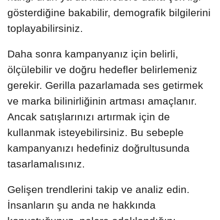
gösterdiğine bakabilir, demografik bilgilerini
toplayabilirsiniz.
Daha sonra kampanyanız için belirli,
ölçülebilir ve doğru hedefler belirlemeniz
gerekir. Gerilla pazarlamada ses getirmek
ve marka bilinirliğinin artması amaçlanır.
Ancak satışlarınızı artırmak için de
kullanmak isteyebilirsiniz. Bu sebeple
kampanyanızı hedefiniz doğrultusunda
tasarlamalısınız.
Gelişen trendlerini takip ve analiz edin.
İnsanların şu anda ne hakkında