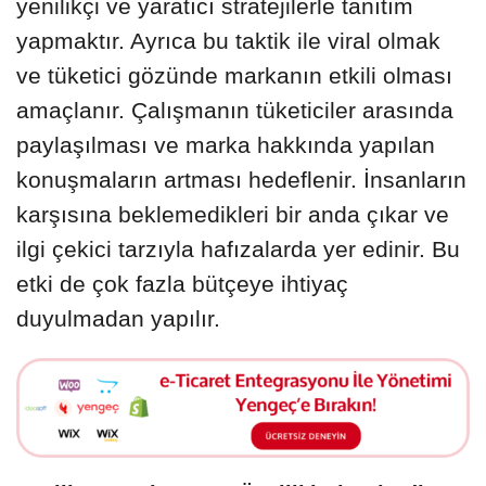
yenilikçi ve yaratıcı stratejilerle tanıtım
yapmaktır. Ayrıca bu taktik ile viral olmak
ve tüketici gözünde markanın etkili olması
amaçlanır. Çalışmanın tüketiciler arasında
paylaşılması ve marka hakkında yapılan
konuşmaların artması hedeflenir. İnsanların
karşısına beklemedikleri bir anda çıkar ve
ilgi çekici tarzıyla hafızalarda yer edinir. Bu
etki de çok fazla bütçeye ihtiyaç
duyulmadan yapılır.