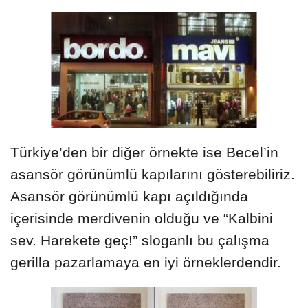
Türkiye’den bir diğer örnekte ise Becel’in
asansör görünümlü kapılarını gösterebiliriz.
Asansör görünümlü kapı açıldığında
içerisinde merdivenin olduğu ve “Kalbini
sev. Harekete geç!” sloganlı bu çalışma
gerilla pazarlamaya en iyi örneklerdendir.