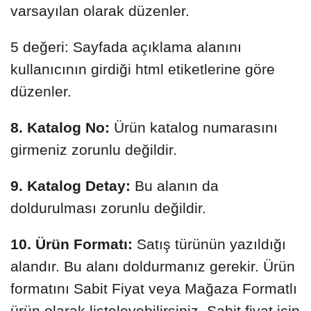
varsayılan olarak düzenler.
5 değeri: Sayfada açıklama alanını
kullanıcının girdiği html etiketlerine göre
düzenler.
8. Katalog No:
Ürün katalog numarasını
girmeniz zorunlu değildir.
9. Katalog Detay:
Bu alanın da
doldurulması zorunlu değildir.
10. Ürün Formatı:
Satış türünün yazıldığı
alandır. Bu alanı doldurmanız gerekir. Ürün
formatını Sabit Fiyat veya Mağaza Formatlı
ürün olarak listeleyebilirsiniz. Sabit fiyat için