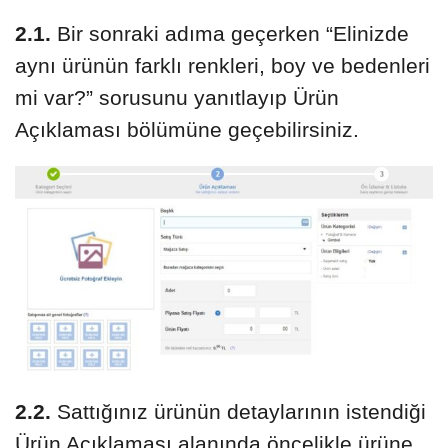
2.1.
Bir sonraki adıma geçerken “Elinizde
aynı ürünün farklı renkleri, boy ve bedenleri
mi var?” sorusunu yanıtlayıp Ürün
Açıklaması bölümüne geçebilirsiniz.
2.2.
Sattığınız ürünün detaylarının istendiği
Ürün Açıklaması alanında öncelikle ürüne