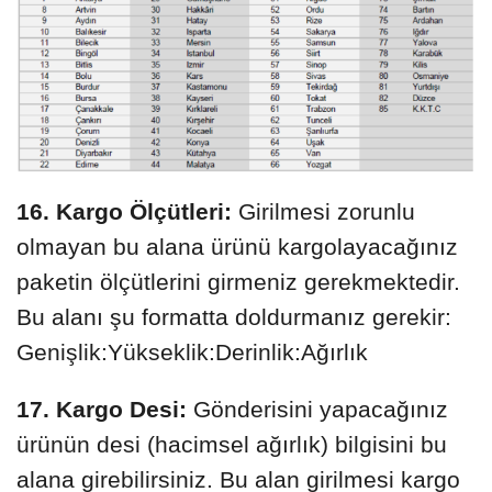
16. Kargo Ölçütleri:
Girilmesi zorunlu
olmayan bu alana ürünü kargolayacağınız
paketin ölçütlerini girmeniz gerekmektedir.
Bu alanı şu formatta doldurmanız gerekir:
Genişlik:Yükseklik:Derinlik:Ağırlık
17. Kargo Desi:
Gönderisini yapacağınız
ürünün desi (hacimsel ağırlık) bilgisini bu
alana girebilirsiniz. Bu alan girilmesi kargo