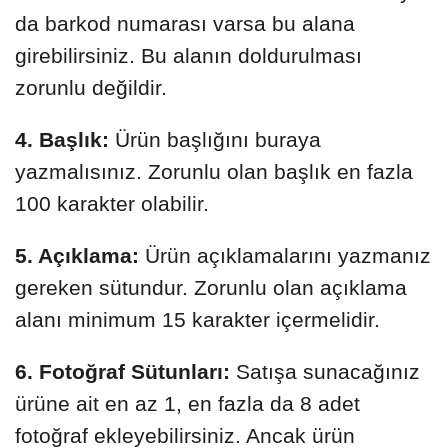
da barkod numarası varsa bu alana
girebilirsiniz. Bu alanın doldurulması
zorunlu değildir.
4. Başlık:
Ürün başlığını buraya
yazmalısınız. Zorunlu olan başlık en fazla
100 karakter olabilir.
5. Açıklama:
Ürün açıklamalarını yazmanız
gereken sütundur. Zorunlu olan açıklama
alanı minimum 15 karakter içermelidir.
6. Fotoğraf Sütunları:
Satışa sunacağınız
ürüne ait en az 1, en fazla da 8 adet
fotoğraf ekleyebilirsiniz. Ancak ürün