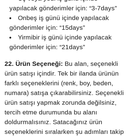
yapılacak gönderimler için: “3-7days”
Onbeş iş günü içinde yapılacak
gönderimler için: “15days”
Yirmibir iş günü içinde yapılacak
gönderimler için: “21days”
22. Ürün Seçeneği:
Bu alan, seçenekli
ürün satışı içindir. Tek bir ilanda ürünün
farklı seçeneklerini (renk, boy, beden,
numara) satışa çıkarabilirsiniz. Seçenekli
ürün satışı yapmak zorunda değilsiniz,
tercih etme durumunda bu alanı
doldurmalısınız. Satacağınız ürün
seçeneklerini sıralarken şu adımları takip