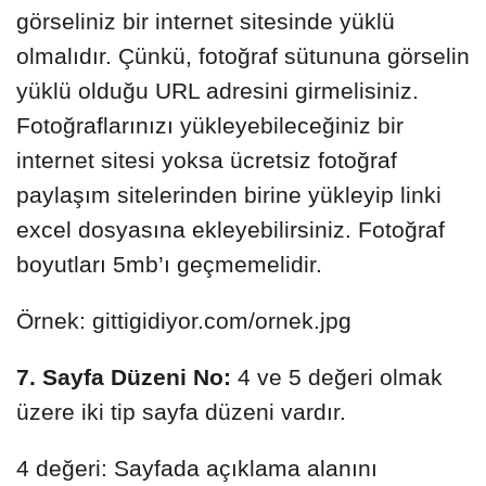
görseliniz bir internet sitesinde yüklü
olmalıdır. Çünkü, fotoğraf sütununa görselin
yüklü olduğu URL adresini girmelisiniz.
Fotoğraflarınızı yükleyebileceğiniz bir
internet sitesi yoksa ücretsiz fotoğraf
paylaşım sitelerinden birine yükleyip linki
excel dosyasına ekleyebilirsiniz. Fotoğraf
boyutları 5mb’ı geçmemelidir.
Örnek: gittigidiyor.com/ornek.jpg
7. Sayfa Düzeni No:
4 ve 5 değeri olmak
üzere iki tip sayfa düzeni vardır.
4 değeri: Sayfada açıklama alanını