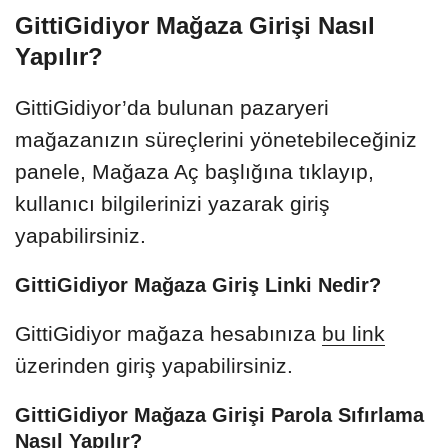
GittiGidiyor Mağaza Girişi Nasıl
Yapılır?
GittiGidiyor’da bulunan pazaryeri
mağazanızın süreçlerini yönetebileceğiniz
panele, Mağaza Aç başlığına tıklayıp,
kullanıcı bilgilerinizi yazarak giriş
yapabilirsiniz.
GittiGidiyor Mağaza Giriş Linki Nedir?
GittiGidiyor mağaza hesabınıza
bu link
üzerinden giriş yapabilirsiniz.
GittiGidiyor Mağaza Girişi Parola Sıfırlama
Nasıl Yapılır?