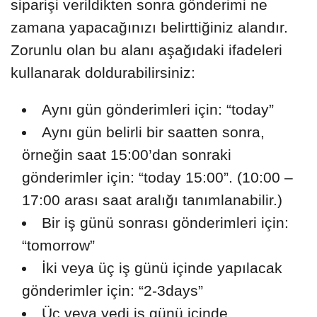
siparişi verildikten sonra gönderimi ne
zamana yapacağınızı belirttiğiniz alandır.
Zorunlu olan bu alanı aşağıdaki ifadeleri
kullanarak doldurabilirsiniz:
Aynı gün gönderimleri için: “today”
Aynı gün belirli bir saatten sonra,
örneğin saat 15:00’dan sonraki
gönderimler için: “today 15:00”. (10:00 –
17:00 arası saat aralığı tanımlanabilir.)
Bir iş günü sonrası gönderimleri için:
“tomorrow”
İki veya üç iş günü içinde yapılacak
gönderimler için: “2-3days”
Üç veya yedi iş günü içinde