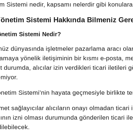
Teknosa Entegrasyonu
m Sistemi nedir, kapsamı nelerdir gibi konulara 
OpenCart Entegrasyonu
e-Faturalarınızı ön muhasebesiz oluşturun.
la alın.
FedEx Kargo Entegrasyonu
Trendyol Entegrasyonu
PrestaShop Entegrasyonu
UPS TR Entegrasyonu
ruları
Turkcell Pasaj Entegrasyonu
T-Soft Entegrasyonu
 Yönetim Sistemi Hakkında Bilmeniz Ger
UPS Global Entegrasyonu
r tek ekranda.
por
leriniz e-postanızda.
Yönetim Sistemi Nedir?
z dünyasında işletmeler pazarlama aracı olara
amaya yönelik iletişiminin bir kısmı e-posta, me
durumda, alıcılar izin verdikleri ticari iletiler
miyor.
Yönetim Sistemi’nin hayata geçmesiyle birlikte t
met sağlayıcılar alıcıların onayı olmadan ticari
cının izni olması durumunda gönderilen ticari ilet
ilebilecek.