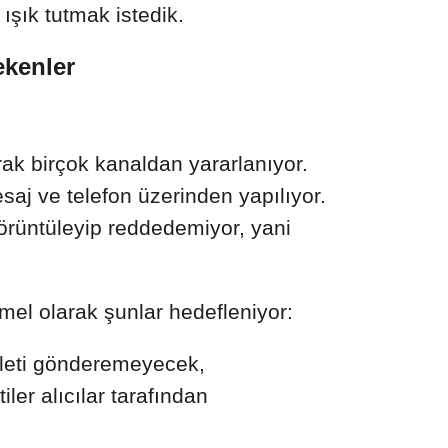
Flo Entegrasyonu
ışık tutmak istedik.
Wix Entegrasyonu
Kolay Gelsin Entegrasyonu
Hepsiburada Entegrasyonu
Wix Booking Entegrasyonu
Kolay Gönderi Entegrasyonu
idefix Entegrasyonu
ekenler
Yurtiçi Kargo Entegrasyonu
k birçok kanaldan yararlanıyor.
saj ve telefon üzerinden yapılıyor.
i görüntüleyip reddedemiyor, yani
emel olarak şunlar hedefleniyor:
 ileti gönderemeyecek,
iler alıcılar tarafından