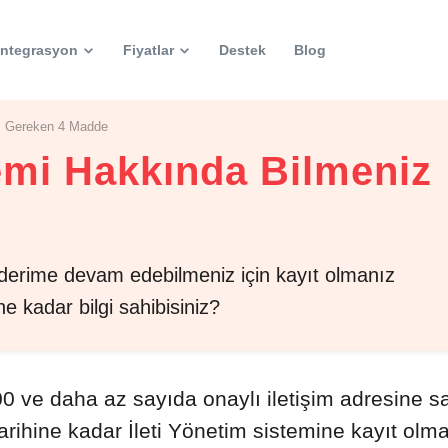
ntegrasyon
Fiyatlar
Destek
Blog
iz Gereken 4 Madde
GİB e-Arşiv Portal Entegras
be Entegrasyonu
e-Arşiv ve e-Fatura
Entegrasyon Paketleri
temi Hakkında Bilmeniz
matikleştirin.
Pazaryeri ve e-ticaret entegrasyon
paketlerimizi inceleyin.
QNB eSolutions Entegrasyon
KolayBi’ Entegrasyonu
Ön Muhasebe
Entegrasyonu
e-Fatura Kontör Paketleri
EDM Entegrasyonu
Logo İşbaşı Entegrasyonu
nizi yönetin.
Logo Cloud ERP Entegrasyon
ERP
İhtiyacınıza uygun e-Fatura kontör
paketlerini inceleyin.
eLogo e-Fatura Entegrasyonu
Paraşüt Entegrasyonu
tegrasyonu
Mikro Entegrasyonu
Amazon TR Entegrasyonu
Pazaryeri
gönderime devam edebilmeniz için kayıt olmanız
rişleriniz ekranınızda.
Uyumsoft e-Fatura Entegrasyonu
Amazon Vendor
Amazon Global Entegrasyonu
e kadar bilgi sahibisiniz?
e-İhracat
Trendyol e-Faturam
rasyonu
Entegrasyonu
Entegrasyonu
ML ile senkronize edin.
eBay Entegrasyonu
IdeaSoft Entegrasyonu
e-Ticaret
n11faturam Entegrasyonu
grasyonu
n11 Entegrasyonu
İşNet Entegrasyonu
Etsy Entegrasyonu
ikas Entegrasyonu
Aras Kargo Entegrasyonu
Kargo
hasebe ile yapın.
Novadan Entegrasyonu
Trendyol İhracat Entegrasyonu
0 ve daha az sayıda onaylı iletişim adresine s
iMağaza Entegrasyonu
e-Arşiv Fatura Entegrasyonu
DHL Türkiye Entegrasyonu
tegrasyonu
HepsiLojistik Entegrasyonu
Depo
Pazarama Entegrasyonu
Siparişlerinizi ön muhasebesiz
ik oluşturulur.
faturalandırın.
arihine kadar İleti Yönetim sistemine kayıt olmal
Magento Entegrasyonu
PttAVM Entegrasyonu
ParkPalet Entegrasyonu
DHL Global Entegrasyonu
egrasyonu
e-Fatura Entegrasyonu