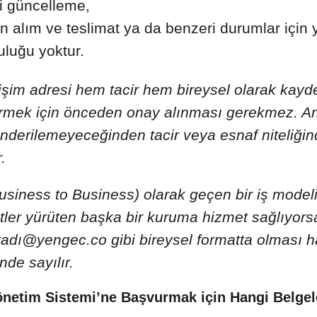
gi güncelleme,
ın alım ve teslimat ya da benzeri durumlar için
uluğu yoktur.
tişim adresi hem tacir hem bireysel olarak kayded
mek için önceden onay alınması gerekmez. Anca
gönderilemeyeceğinden tacir veya esnaf niteliğin
.
siness to Business) olarak geçen bir iş modelini
etler yürüten başka bir kuruma hizmet sağlıyorsan
adı@yengec.co gibi bireysel formatta olması hali
inde sayılır.
Yönetim Sistemi’ne Başvurmak için Hangi Belgel