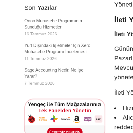
Yöneti
Kargo fişinizi tek tık
Son Yazılar
Müşteri So
Entegrasyonu
İleti
Tüm soru ve taleple
Odoo Muhasebe Programının
Günlük Ra
Sunduğu Hizmetler
Günlük sipariş adet
İleti 
16 Temmuz 2026
Yurt Dışındaki İşletmeler İçin Xero
Günümü
Muhasebe Programı İncelemesi
Pazarl
11 Temmuz 2026
Mevcut 
Sage Accounting Nedir, Ne İşe
Yarar?
yönete
7 Temmuz 2026
İleti 
Hiz
Alı
redded