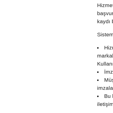
Hizmet
başvur
kaydı 
Sistem
Hiz
markal
Kulla
İmz
Müş
imzala
Bu 
iletişi