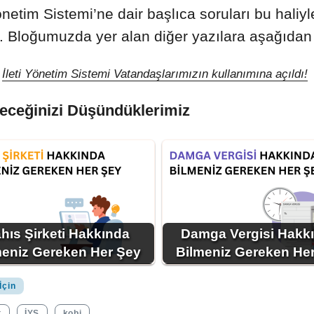
Yönetim Sistemi’ne dair başlıca soruları bu hal
k. Bloğumuzda yer alan diğer yazılara aşağıdan g
:
İleti Yönetim Sistemi Vatandaşlarımızın kullanımına açıldı!
neceğinizi Düşündüklerimiz
hıs Şirketi Hakkında
Damga Vergisi Hakk
meniz Gereken Her Şey
Bilmeniz Gereken He
İçin
t
İYS
kobi