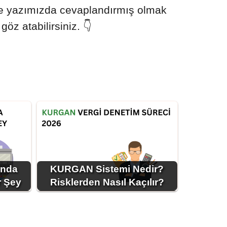
iyle yazımızda cevaplandırmış olmak
öz atabilirsiniz. 👇
ında
KURGAN Sistemi Nedir?
r Şey
Risklerden Nasıl Kaçılır?