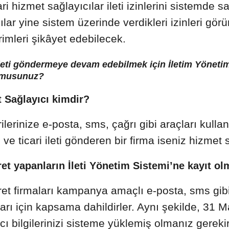
ari hizmet sağlayıcılar ileti izinlerini sistemde 
cılar yine sistem üzerinde verdikleri izinleri gör
imleri şikâyet edebilecek.
ileti göndermeye devam edebilmek için İletim Yönetim
r musunuz?
 Sağlayıcı kimdir?
ilerinize e-posta, sms, çağrı gibi araçları kullan
 ve ticari ileti gönderen bir firma iseniz hizmet
ret yapanların İleti Yönetim Sistemi’ne kayıt ol
ret firmaları kampanya amaçlı e-posta, sms gibi 
ları için kapsama dahildirler. Aynı şekilde, 31 Ma
ıcı bilgilerinizi sisteme yüklemiş olmanız gerekir