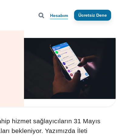
Ücretsiz Dene
Hesabım
yonu
u
u
Koçtaş Entegrasyonu
LC Waikiki Entegrasyonu
Beymen Entegrasyonu
Shopier Entegrasyonu
Boyner Entegrasyonu
Shopify Entegrasyonu
PTT Kargo Entegrasyonu
Çiçeksepeti Entegrasyonu
ahip hizmet sağlayıcıların 31 Mayıs
Ticimax Entegrasyonu
HepsiJET Kargo
FarmaBorsa Entegrasyonu
Entegrasyonu
arı bekleniyor. Yazımızda İleti
WooCommerce
Farmazon Entegrasyonu
Entegrasyonu
Sürat Kargo Entegrasyonu