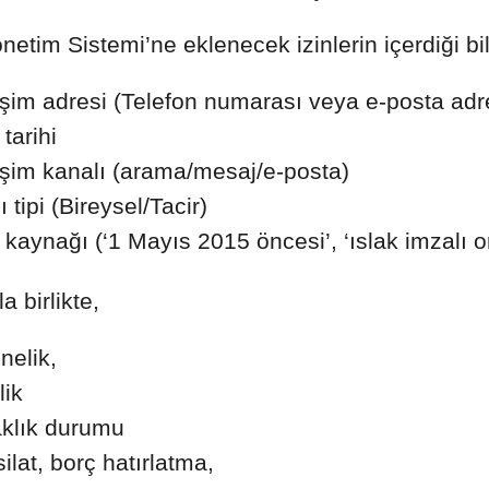
önetim Sistemi’ne eklenecek izinlerin içerdiği bil
tişim adresi (Telefon numarası veya e-posta adr
 tarihi
tişim kanalı (arama/mesaj/e-posta)
ı tipi (Bireysel/Tacir)
n kaynağı (‘1 Mayıs 2015 öncesi’, ‘ıslak imzalı o
 birlikte,
nelik,
lik
aklık durumu
silat, borç hatırlatma,