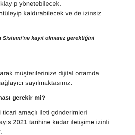
saklayıp yönetebilecek.
üntüleyip kaldırabilecek ve de izinsiz
 Sistemi’ne kayıt olmanız gerektiğini
arak müşterilerinize dijital ortamda
 sağlayıcı sayılmaktasınız.
ması gerekir mi?
ticari amaçlı ileti gönderimleri
yıs 2021 tarihine kadar iletişime izinli
.