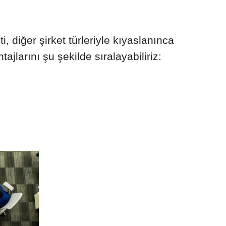
i, diğer şirket türleriyle kıyaslanınca
ajlarını şu şekilde sıralayabiliriz: