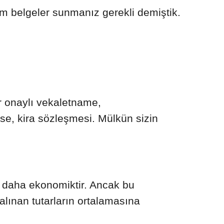
ım belgeler sunmanız gerekli demiştik.
r onaylı vekaletname,
ise, kira sözleşmesi. Mülkün sizin
re daha ekonomiktir. Ancak bu
 alınan tutarların ortalamasına