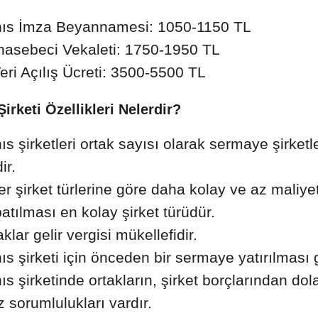
ıs İmza Beyannamesi: 1050-1150 TL
asebeci Vekaleti: 1750-1950 TL
Yeri Açılış Ücreti: 3500-5500 TL
Şirketi Özellikleri Nelerdir?
ıs şirketleri ortak sayısı olarak sermaye şirketl
ir.
er şirket türlerine göre daha kolay ve az maliyet
atılması en kolay şirket türüdür.
klar gelir vergisi mükellefidir.
ıs şirketi için önceden bir sermaye yatırılması
ıs şirketinde ortakların, şirket borçlarından dol
z sorumlulukları vardır.