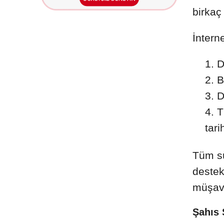
birkaç 
İntern
D
B
D
T
tari
Tüm sü
destek
müşavir
Şahıs 