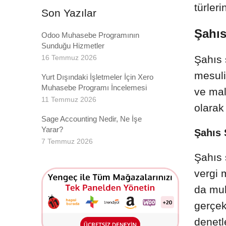
türleri
Kargo fişinizi tek tık
Son Yazılar
Müşteri So
Entegrasyonu
Şahıs
Tüm soru ve taleple
Odoo Muhasebe Programının
Günlük Ra
Sunduğu Hizmetler
Günlük sipariş adet
16 Temmuz 2026
Şahıs 
mesuliy
Yurt Dışındaki İşletmeler İçin Xero
Muhasebe Programı İncelemesi
ve mal
11 Temmuz 2026
olarak 
Sage Accounting Nedir, Ne İşe
Yarar?
Şahıs 
7 Temmuz 2026
Şahıs 
vergi 
da muh
gerçek
denetl