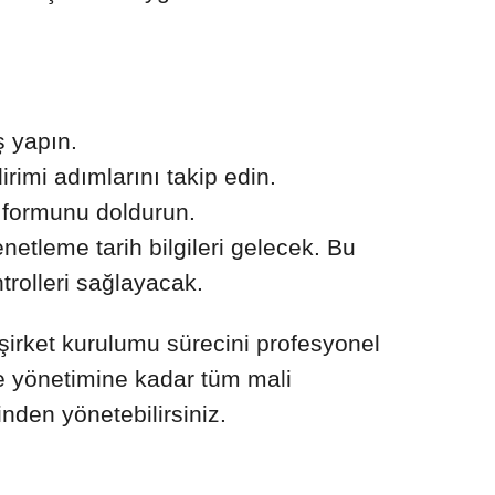
ş yapın.
irimi adımlarını takip edin.
 formunu doldurun.
netleme tarih bilgileri gelecek. Bu
trolleri sağlayacak.
 şirket kurulumu sürecini profesyonel
e yönetimine kadar tüm mali
inden yönetebilirsiniz.