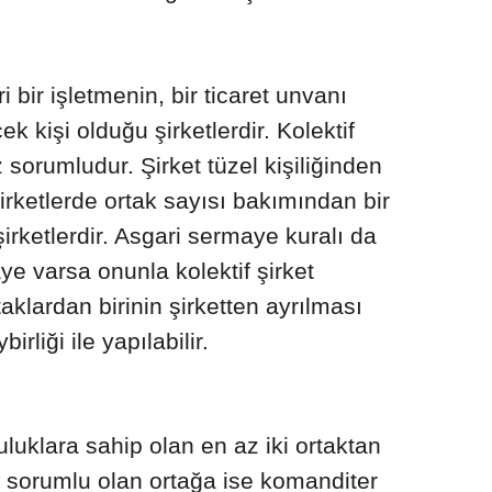
ari bir işletmenin, bir ticaret unvanı
k kişi olduğu şirketlerdir. Kolektif
z sorumludur. Şirket tüzel kişiliğinden
şirketlerde ortak sayısı bakımından bir
şirketlerdir. Asgari sermaye kuralı da
ye varsa onunla kolektif şirket
rtaklardan birinin şirketten ayrılması
rliği ile yapılabilir.
luluklara sahip olan en az iki ortaktan
lı sorumlu olan ortağa ise komanditer