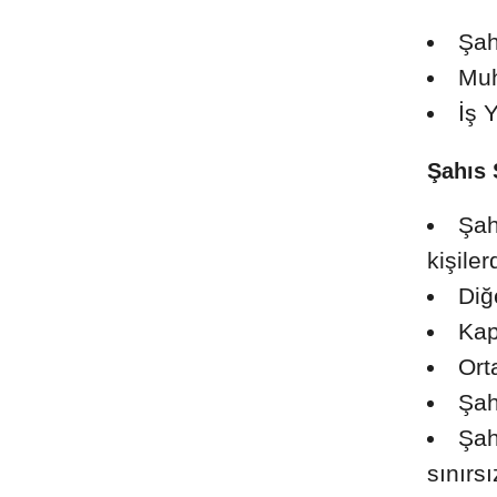
Şah
Muh
İş 
Şahıs 
Şah
kişilerd
Diğ
Kap
Orta
Şah
Şah
sınırsı