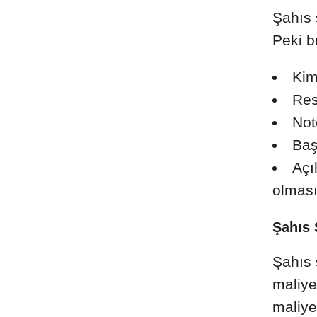
Şahıs 
Peki b
Kim
Res
Not
Baş
Açı
olması
Şahıs 
Şahıs 
maliye
maliyet