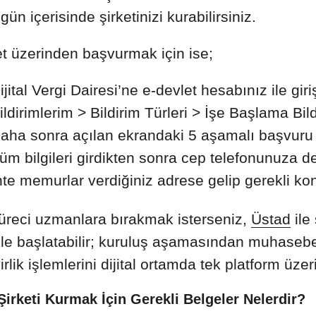
gün içerisinde şirketinizi kurabilirsiniz.
et üzerinden başvurmak için ise;
ijital Vergi Dairesi’ne e-devlet hesabınız ile giri
ildirimlerim > Bildirim Türleri > İşe Başlama Bild
aha sonra açılan ekrandaki 5 aşamalı başvuru
üm bilgileri girdikten sonra cep telefonunuza de
hte memurlar verdiğiniz adrese gelip gerekli kon
reci uzmanlara bırakmak isterseniz,
Üstad
ile
le başlatabilir; kuruluş aşamasından muhaseb
lik işlemlerini dijital ortamda tek platform üzer
Şirketi Kurmak İçin Gerekli Belgeler Nelerdir?