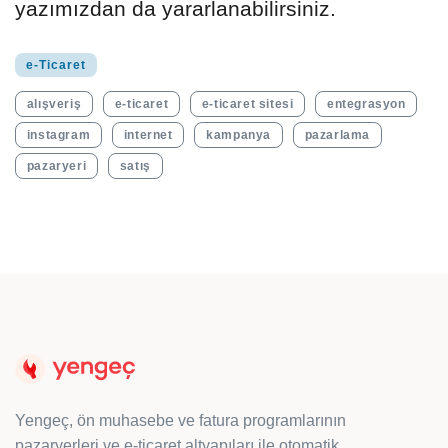
yazımızdan da yararlanabilirsiniz.
e-Ticaret
alışveriş
e-ticaret
e-ticaret sitesi
entegrasyon
instagram
internet
kampanya
pazarlama
pazaryeri
satış
Yengeç, ön muhasebe ve fatura programlarının
pazaryerleri ve e-ticaret altyapıları ile otomatik