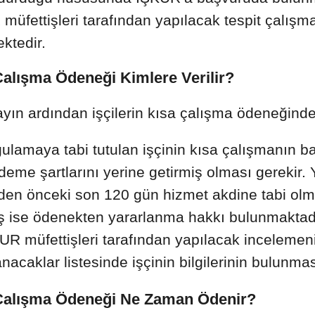
müfettişleri tarafından yapılacak tespit çalışm
ektedir.
Çalışma Ödeneği Kimlere Verilir?
yın ardından işçilerin kısa çalışma ödeneğin
ulamaya tabi tutulan işçinin kısa çalışmanın baş
deme şartlarını yerine getirmiş olması gerekir. 
nden önceki son 120 gün hizmet akdine tabi olm
 ise ödenekten yararlanma hakkı bulunmaktadı
UR müfettişleri tarafından yapılacak inceleme
anacaklar listesinde işçinin bilgilerinin bulunma
Çalışma Ödeneği Ne Zaman Ödenir?