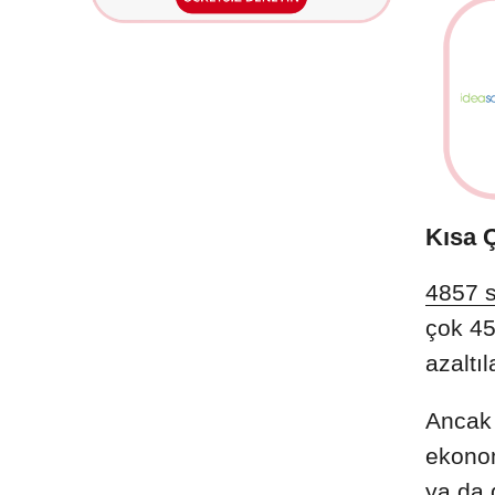
Kısa Ç
4857 s
çok 45
azaltı
Ancak 
ekonom
ya da 