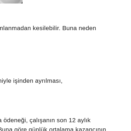
amlanmadan kesilebilir. Buna neden
yle işinden ayrılması,
a ödeneği, çalışanın son 12 aylık
 Buna göre günlük ortalama kazancının