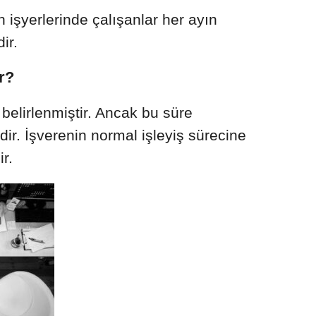
işyerlerinde çalışanlar her ayın
ir.
r?
belirlenmiştir. Ancak bu süre
ir. İşverenin normal işleyiş sürecine
r.