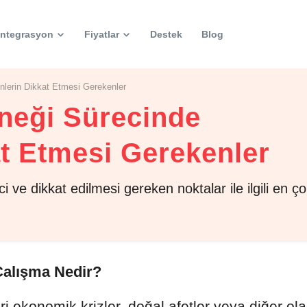
ntegrasyon
Fiyatlar
Destek
Blog
nlerin Dikkat Etmesi Gerekenler
GİB e-Arşiv Portal Entegras
be Entegrasyonu
e-Arşiv ve e-Fatura
Entegrasyon Paketleri
neği Sürecinde
matikleştirin.
Pazaryeri ve e-ticaret entegrasyon
paketlerimizi inceleyin.
QNB eSolutions Entegrasyon
KolayBi’ Entegrasyonu
Ön Muhasebe
Entegrasyonu
at Etmesi Gerekenler
e-Fatura Kontör Paketleri
EDM Entegrasyonu
Logo İşbaşı Entegrasyonu
nizi yönetin.
Logo Cloud ERP Entegrasyon
ERP
İhtiyacınıza uygun e-Fatura kontör
paketlerini inceleyin.
eLogo e-Fatura Entegrasyonu
Paraşüt Entegrasyonu
tegrasyonu
Mikro Entegrasyonu
Amazon TR Entegrasyonu
Pazaryeri
 ve dikkat edilmesi gereken noktalar ile ilgili en ç
rişleriniz ekranınızda.
Uyumsoft e-Fatura Entegrasyonu
Amazon Vendor
Amazon Global Entegrasyonu
e-İhracat
Trendyol e-Faturam
rasyonu
Entegrasyonu
Entegrasyonu
ML ile senkronize edin.
eBay Entegrasyonu
IdeaSoft Entegrasyonu
e-Ticaret
n11faturam Entegrasyonu
grasyonu
n11 Entegrasyonu
İşNet Entegrasyonu
Etsy Entegrasyonu
ikas Entegrasyonu
Aras Kargo Entegrasyonu
Kargo
hasebe ile yapın.
Novadan Entegrasyonu
Çalışma Nedir?
Trendyol İhracat Entegrasyonu
iMağaza Entegrasyonu
e-Arşiv Fatura Entegrasyonu
DHL Türkiye Entegrasyonu
tegrasyonu
HepsiLojistik Entegrasyonu
Depo
Pazarama Entegrasyonu
Siparişlerinizi ön muhasebesiz
ik oluşturulur.
faturalandırın.
Magento Entegrasyonu
PttAVM Entegrasyonu
ParkPalet Entegrasyonu
DHL Global Entegrasyonu
eri ekonomik krizler, doğal afetler veya diğer o
egrasyonu
e-Fatura Entegrasyonu