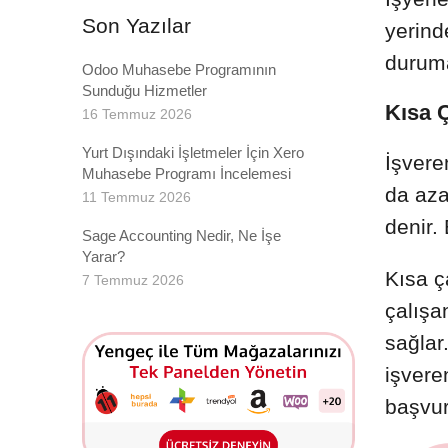
Kargo fişinizi tek tık
Son Yazılar
yerind
Müşteri So
Entegrasyonu
duruma
Tüm soru ve taleple
Odoo Muhasebe Programının
Günlük Ra
Sunduğu Hizmetler
Günlük sipariş adet
Kısa 
16 Temmuz 2026
Yurt Dışındaki İşletmeler İçin Xero
İşvere
Muhasebe Programı İncelemesi
da aza
11 Temmuz 2026
denir. 
Sage Accounting Nedir, Ne İşe
Yarar?
Kısa ç
7 Temmuz 2026
çalışa
sağlar
işvere
başvur