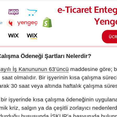
alışma Ödeneği Şartları Nelerdir?
ayılı İş Kanununun 63’üncü
maddesine göre; bi
 saat olmalıdır. Bir işyerinin kısa çalışma süre
larak 30 saat veya altında haftalık çalışma süres
bir işyerinde kısa çalışma ödeneğinin uygulanab
ik kriz, salgın ya da çeşitli zorlayıcı nedenler
durduğu hususunda İŞKUR’a başvuruda bulunm