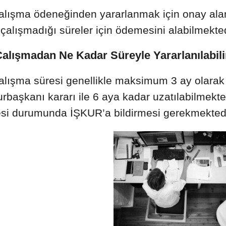
alışma ödeneğinden yararlanmak için onay alan 
 çalışmadığı süreler için ödemesini alabilmekted
Çalışmadan Ne Kadar Süreyle Yararlanılabili
alışma süresi genellikle maksimum 3 ay olarak 
başkanı kararı ile 6 aya kadar uzatılabilmekted
i durumunda İŞKUR’a bildirmesi gerekmektedi