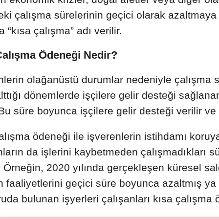
Teknosa Entegrasyonu
OpenCart Entegrasyonu
e-Faturalarınızı ön muhasebesiz oluşturun.
la alın.
FedEx Kargo Entegrasyonu
eki çalışma sürelerinin geçici olarak azaltmaya
Trendyol Entegrasyonu
PrestaShop Entegrasyonu
UPS TR Entegrasyonu
ruları
Turkcell Pasaj Entegrasyonu
T-Soft Entegrasyonu
 “kısa çalışma” adı verilir.
UPS Global Entegrasyonu
r tek ekranda.
por
leriniz e-postanızda.
Çalışma Ödeneği Nedir?
nlerin olağanüstü durumlar nedeniyle çalışma s
lttığı dönemlerde işçilere gelir desteği sağla
Bu süre boyunca işçilere gelir desteği verilir ve
alışma ödeneği ile işverenlerin istihdamı koruy
nların da işlerini kaybetmeden çalışmadıkları sü
. Örneğin, 2020 yılında gerçekleşen küresel sa
n faaliyetlerini geçici süre boyunca azaltmış 
uda bulunan işyerleri çalışanları kısa çalışma 