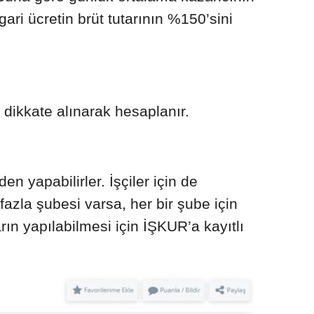
ri ücretin brüt tutarının %150’sini
 dikkate alınarak hesaplanır.
en yapabilirler. İşçiler için de
fazla şubesi varsa, her bir şube için
rın yapılabilmesi için İŞKUR’a kayıtlı