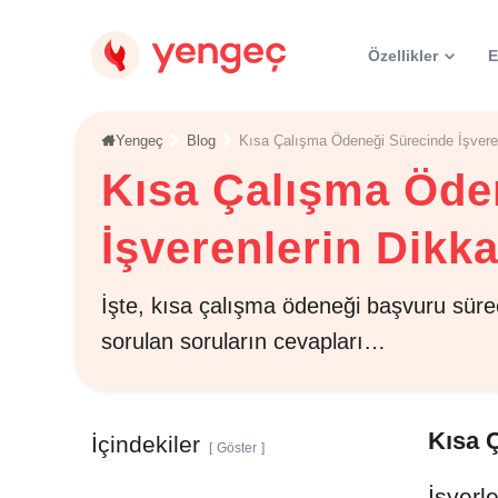
Özellikler
E
Yengeç
Blog
Kısa Çalışma Ödeneği Sürecinde İşvere
Ön Muhase
Kısa Çalışma Öde
Mali işlemlerinizi oto
Pazaryeri 
İşverenlerin Dikk
Pazaryeri siparişleri
Sipariş En
İşte, kısa çalışma ödeneği başvuru süreci
Birkaç dakikada sipa
sorulan soruların cevapları…
XML Enteg
Ürün bilgilerinizi X
Stok Ente
Stok takibini ön mu
Kısa 
İçindekiler
Göster
Fatura En
Faturalarınız otomat
İşyerl
Kargo Ent