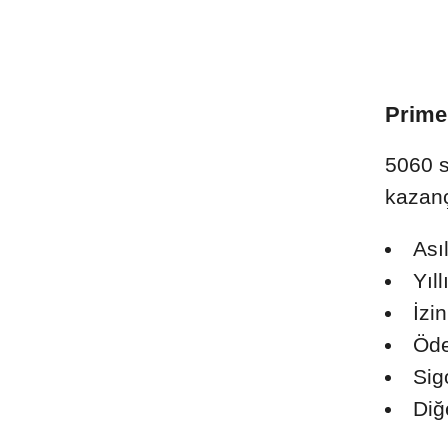
Prime
5060 s
kazanç
Ası
Yıll
İzin
Öde
Sig
Diğ