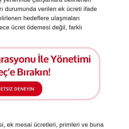
Flo Entegrasyonu
Wix Entegrasyonu
Kolay Gelsin Entegrasyonu
rı durumunda verilen ek ücreti ifade
Hepsiburada Entegrasyonu
Wix Booking Entegrasyonu
Kolay Gönderi Entegrasyonu
idefix Entegrasyonu
elirlenen hedeflere ulaşmaları
Yurtiçi Kargo Entegrasyonu
ce ücret ödemesi değil, farklı
, ek mesai ücretleri, primleri ve buna