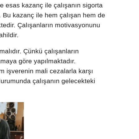
 esas kazanç ile çalışanın sigorta
nir. Bu kazanç ile hem çalışan hem de
ktedir. Çalışanların motivasyonunu
hildir.
malıdır. Çünkü çalışanların
amaya göre yapılmaktadır.
 işverenin mali cezalarla karşı
 durumunda çalışanın gelecekteki