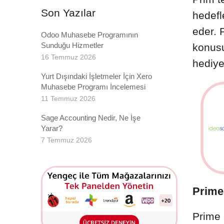
Kargo fişinizi tek tık
Son Yazılar
hedefl
Müşteri So
Entegrasyonu
eder. 
Tüm soru ve taleple
Odoo Muhasebe Programının
Günlük Ra
Sunduğu Hizmetler
konusu
Günlük sipariş adet
16 Temmuz 2026
hediye
Yurt Dışındaki İşletmeler İçin Xero
Muhasebe Programı İncelemesi
11 Temmuz 2026
Sage Accounting Nedir, Ne İşe
Yarar?
7 Temmuz 2026
Prime
Prime 