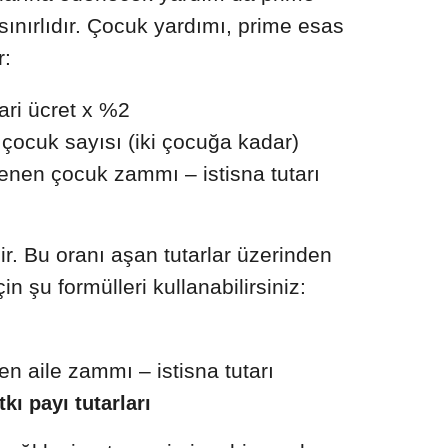
ınırlıdır. Çocuk yardımı, prime esas
r:
gari ücret x %2
 x çocuk sayısı (iki çocuğa kadar)
nen çocuk zammı – istisna tutarı
r. Bu oranı aşan tutarlar üzerinden
 şu formülleri kullanabilirsiniz:
 aile zammı – istisna tutarı
kı payı tutarları