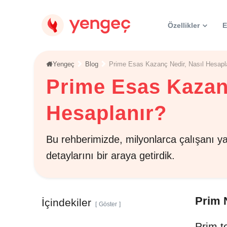
Özellikler
E
Yengeç
Blog
Prime Esas Kazanç Nedir, Nasıl Hesapl
Ön Muhase
Prime Esas Kazanç
Mali işlemlerinizi oto
Pazaryeri 
Hesaplanır?
Pazaryeri siparişleri
Sipariş En
Bu rehberimizde, milyonlarca çalışanı y
Birkaç dakikada sipa
detaylarını bir araya getirdik.
XML Enteg
Ürün bilgilerinizi X
Stok Ente
Stok takibini ön mu
Prim 
İçindekiler
Göster
Fatura En
Faturalarınız otomat
Prim t
Kargo Ent