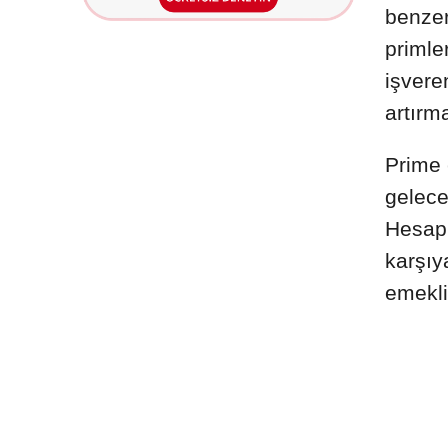
benzer
primle
işvere
artırm
Prime 
gelece
Hesapl
karşıy
emeklil