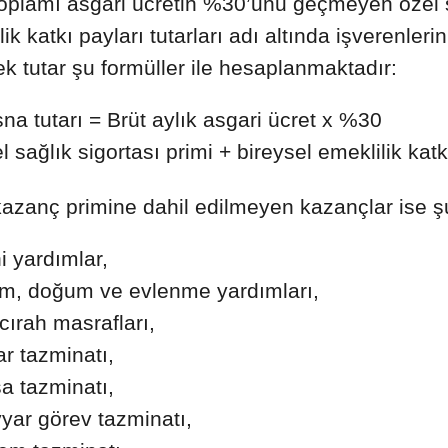
toplamı asgari ücretin %30’unu geçmeyen özel sa
lik katkı payları tutarları adı altında işverenle
ek tutar şu formüller ile hesaplanmaktadır:
isna tutarı = Brüt aylık asgari ücret x %30
l sağlık sigortası primi + bireysel emeklilik katkı
azanç primine dahil edilmeyen kazançlar ise şu
i yardımlar,
m, doğum ve evlenme yardımları,
cırah masrafları,
ar tazminatı,
a tazminatı,
yar görev tazminatı,