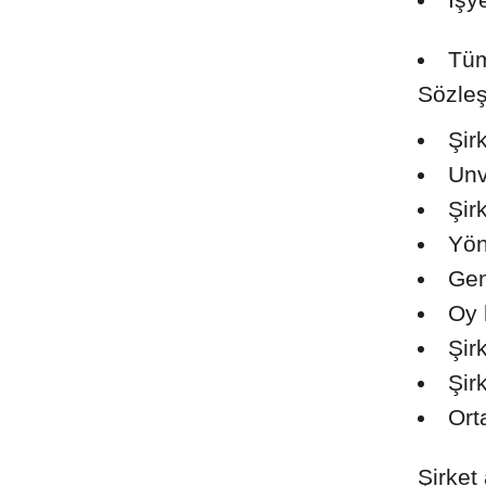
Tüm
Sözleş
Şir
Unv
Şir
Yön
Gen
Oy 
Şirk
Şir
Ort
Şirket