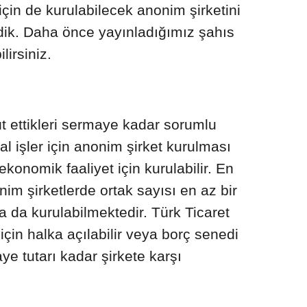
Flo Entegrasyonu
 için de kurulabilecek anonim şirketini
Wix Entegrasyonu
Kolay Gelsin Entegrasyonu
Hepsiburada Entegrasyonu
Wix Booking Entegrasyonu
Kolay Gönderi Entegrasyonu
irdik. Daha önce yayınladığımız şahıs
idefix Entegrasyonu
Yurtiçi Kargo Entegrasyonu
lirsiniz.
üt ettikleri sermaye kadar sorumlu
sal işler için anonim şirket kurulması
onomik faaliyet için kurulabilir. En
m şirketlerde ortak sayısı en az bir
a da kurulabilmektedir. Türk Ticaret
çin halka açılabilir veya borç senedi
aye tutarı kadar şirkete karşı