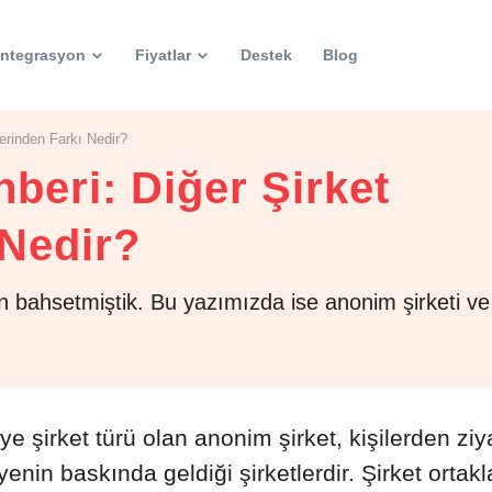
ntegrasyon
Fiyatlar
Destek
Blog
erinden Farkı Nedir?
GİB e-Arşiv Portal Entegras
be Entegrasyonu
e-Arşiv ve e-Fatura
Entegrasyon Paketleri
beri: Diğer Şirket
matikleştirin.
Pazaryeri ve e-ticaret entegrasyon
paketlerimizi inceleyin.
QNB eSolutions Entegrasyon
KolayBi’ Entegrasyonu
Ön Muhasebe
Entegrasyonu
 Nedir?
e-Fatura Kontör Paketleri
EDM Entegrasyonu
Logo İşbaşı Entegrasyonu
nizi yönetin.
Logo Cloud ERP Entegrasyon
ERP
İhtiyacınıza uygun e-Fatura kontör
paketlerini inceleyin.
eLogo e-Fatura Entegrasyonu
Paraşüt Entegrasyonu
tegrasyonu
Mikro Entegrasyonu
Amazon TR Entegrasyonu
Pazaryeri
en bahsetmiştik. Bu yazımızda ise anonim şirketi ve
rişleriniz ekranınızda.
Uyumsoft e-Fatura Entegrasyonu
Amazon Vendor
Amazon Global Entegrasyonu
e-İhracat
Trendyol e-Faturam
rasyonu
Entegrasyonu
Entegrasyonu
ML ile senkronize edin.
eBay Entegrasyonu
IdeaSoft Entegrasyonu
e-Ticaret
n11faturam Entegrasyonu
grasyonu
n11 Entegrasyonu
İşNet Entegrasyonu
Etsy Entegrasyonu
ikas Entegrasyonu
Aras Kargo Entegrasyonu
Kargo
hasebe ile yapın.
Novadan Entegrasyonu
Trendyol İhracat Entegrasyonu
e şirket türü olan anonim şirket, kişilerden z
iMağaza Entegrasyonu
e-Arşiv Fatura Entegrasyonu
DHL Türkiye Entegrasyonu
tegrasyonu
HepsiLojistik Entegrasyonu
Depo
Pazarama Entegrasyonu
Siparişlerinizi ön muhasebesiz
ik oluşturulur.
faturalandırın.
enin baskında geldiği şirketlerdir. Şirket ortakl
Magento Entegrasyonu
PttAVM Entegrasyonu
ParkPalet Entegrasyonu
DHL Global Entegrasyonu
egrasyonu
e-Fatura Entegrasyonu