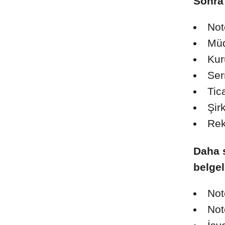
Sonra 
Not
Müd
Kur
Ser
Tic
Şir
Rek
Daha s
belgel
Not
Not