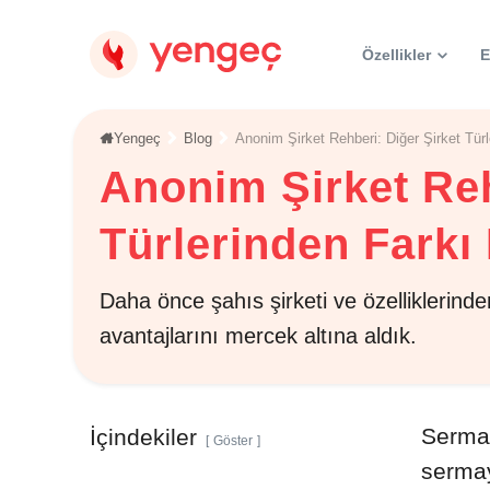
Özellikler
E
Yengeç
Blog
Anonim Şirket Rehberi: Diğer Şirket Türl
Ön Muhase
Anonim Şirket Reh
Mali işlemlerinizi oto
Pazaryeri 
Türlerinden Farkı
Pazaryeri siparişleri
Sipariş En
Daha önce şahıs şirketi ve özelliklerind
Birkaç dakikada sipa
avantajlarını mercek altına aldık.
XML Enteg
Ürün bilgilerinizi X
Stok Ente
Stok takibini ön mu
Sermay
İçindekiler
Göster
Fatura En
Faturalarınız otomat
sermay
Kargo Ent