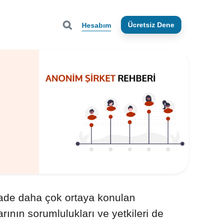
Ücretsiz Dene
Hesabım
yonu
u
u
Koçtaş Entegrasyonu
LC Waikiki Entegrasyonu
Beymen Entegrasyonu
Shopier Entegrasyonu
Boyner Entegrasyonu
Shopify Entegrasyonu
PTT Kargo Entegrasyonu
Çiçeksepeti Entegrasyonu
iyade daha çok ortaya konulan
Ticimax Entegrasyonu
HepsiJET Kargo
FarmaBorsa Entegrasyonu
Entegrasyonu
arının sorumlulukları ve yetkileri de
WooCommerce
Farmazon Entegrasyonu
Entegrasyonu
Sürat Kargo Entegrasyonu