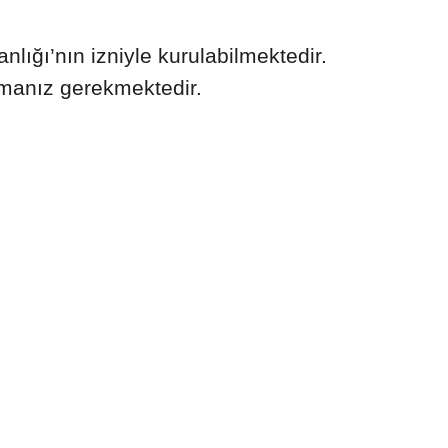
lığı’nın izniyle kurulabilmektedir.
lmanız gerekmektedir.