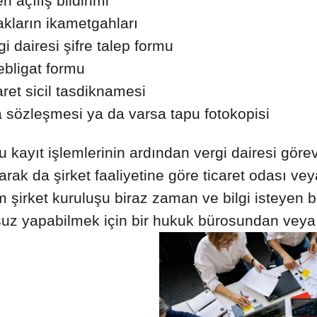
ri açılış bildirimi
akların ikametgahları
gi dairesi şifre talep formu
ebligat formu
aret sicil tasdiknamesi
a sözleşmesi ya da varsa tapu fotokopisi
kayıt işlemlerinin ardından vergi dairesi görevli
arak da şirket faaliyetine göre ticaret odası veya
 şirket kuruluşu biraz zaman ve bilgi isteyen bi
uz yapabilmek için bir hukuk bürosundan veya m