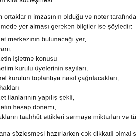
 ortakların imzasının olduğu ve noter tarafı
mede yer alması gereken bilgiler ise şöyledir:
ket merkezinin bulunacağı yer,
anı,
ketin işletme konusu,
etim kurulu üyelerinin sayıları,
el kurulun toplantıya nasıl çağrılacakları,
hakları,
et ilanlarının yapılış şekli,
ketin hesap dönemi,
akların taahhüt ettikleri sermaye miktarları ve tür
 ana sözleşmesi hazırlarken çok dikkatli olmal