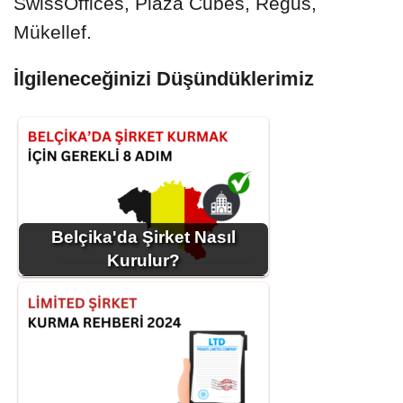
SwissOffices, Plaza Cubes, Regus,
Mükellef.
İlgileneceğinizi Düşündüklerimiz
Belçika'da Şirket Nasıl
Kurulur?