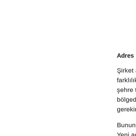
Adres 
Şirket
farklı
şehre 
bölged
gerekir
Bunun i
Yeni ad