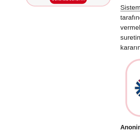
Sistem
tarafı
vermel
sureti
kararı
Anonim