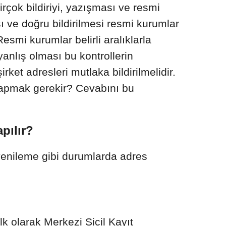
Flo Entegrasyonu
irçok bildiriyi, yazışması ve resmi
Wix Entegrasyonu
Kolay Gelsin Entegrasyonu
Hepsiburada Entegrasyonu
Wix Booking Entegrasyonu
Kolay Gönderi Entegrasyonu
sı ve doğru bildirilmesi resmi kurumlar
idefix Entegrasyonu
Yurtiçi Kargo Entegrasyonu
esmi kurumlar belirli aralıklarla
 yanlış olması bu kontrollerin
et adresleri mutlaka bildirilmelidir.
 yapmak gerekir? Cevabını bu
pılır?
yenileme gibi durumlarda adres
ilk olarak
Merkezi Sicil Kayıt