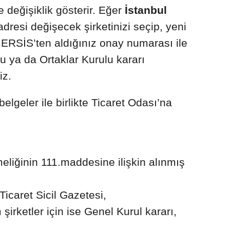
e değişiklik gösterir. Eğer
İstanbul
esi değişecek şirketinizi seçip, yeni
MERSİS’ten aldığınız onay numarası ile
lu ya da Ortaklar Kurulu kararı
iz.
belgeler ile birlikte Ticaret Odası’na
eliğinin 111.maddesine ilişkin alınmış
icaret Sicil Gazetesi,
 şirketler için ise Genel Kurul kararı,