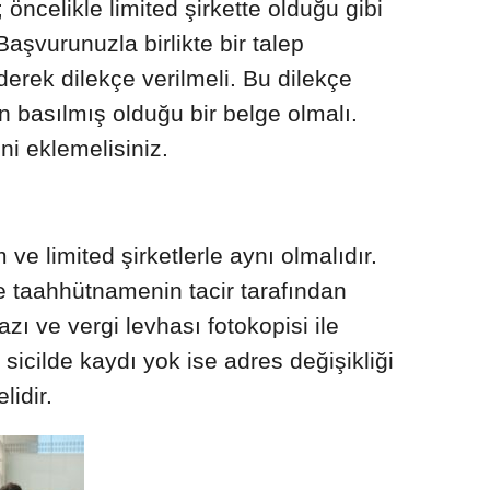
 öncelikle limited şirkette olduğu gibi
aşvurunuzla birlikte bir talep
derek dilekçe verilmeli. Bu dilekçe
in basılmış olduğu bir belge olmalı.
ni eklemelisiniz.
 ve limited şirketlerle aynı olmalıdır.
 ve taahhütnamenin tacir tarafından
zı ve vergi levhası fotokopisi ile
t sicilde kaydı yok ise adres değişikliği
lidir.