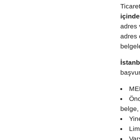
Ticare
içinde
adres 
adres 
belgele
İstanb
başvur
MER
Önc
belge,
Yin
Lim
Var