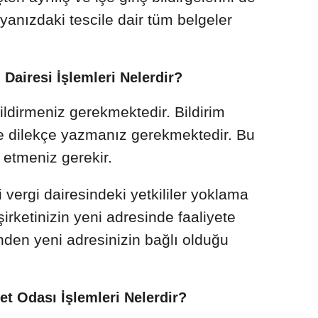
syanızdaki tescile dair tüm belgeler
Dairesi İşlemleri Nelerdir?
bildirmeniz gerekmektedir. Bildirim
ile dilekçe yazmanız gerekmektedir. Bu
m etmeniz gerekir.
vergi dairesindeki yetkililer yoklama
irketinizin yeni adresinde faaliyete
sinden yeni adresinizin bağlı olduğu
t Odası İşlemleri Nelerdir?