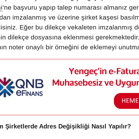
i
‘ne başvuru yapıp talep numarası almanız gerek
ndan imzalanmış ve üzerine şirket kaşesi basılmı
isiniz. Eğer bu dilekçe vekaleten imzalanmış d
nin dilekçe dosyasına eklenmesi gerekmektedir.
nın noter onaylı bir örneğini de eklemeyi unutm
 Şirketlerde Adres Değişikliği Nasıl Yapılır?