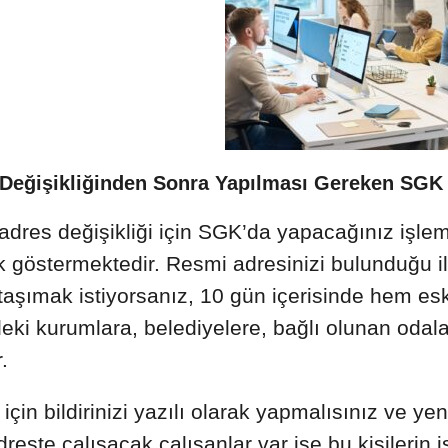
Değişikliğinden Sonra Yapılması Gereken SGK İ
 adres değişikliği için SGK’da yapacağınız işle
lık göstermektedir. Resmi adresinizi bulunduğu il
taşımak istiyorsanız, 10 gün içerisinde hem e
eki kurumlara, belediyelere, bağlı olunan oda
.
çin bildirinizi yazılı olarak yapmalısınız ve yen
reste çalışacak çalışanlar var ise bu kişilerin işt