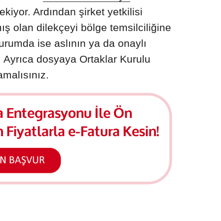
iyor. Ardından şirket yetkilisi
ş olan dilekçeyi bölge temsilciliğine
urumda ise aslının ya da onaylı
 Ayrıca dosyaya Ortaklar Kurulu
amalısınız.