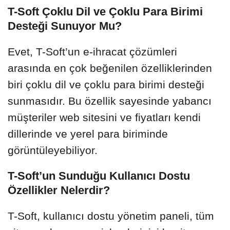
T-Soft Çoklu Dil ve Çoklu Para Birimi
Desteği Sunuyor Mu?
Evet, T-Soft’un e-ihracat çözümleri
arasında en çok beğenilen özelliklerinden
biri çoklu dil ve çoklu para birimi desteği
sunmasıdır. Bu özellik sayesinde yabancı
müşteriler web sitesini ve fiyatları kendi
dillerinde ve yerel para biriminde
görüntüleyebiliyor.
T-Soft’un Sunduğu Kullanıcı Dostu
Özellikler Nelerdir?
T-Soft, kullanıcı dostu yönetim paneli, tüm