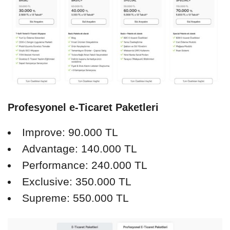
Profesyonel e-Ticaret Paketleri
Improve: 90.000 TL
Advantage: 140.000 TL
Performance: 240.000 TL
Exclusive: 350.000 TL
Supreme: 550.000 TL