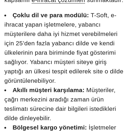
Çoklu dil ve para modülü:
T-Soft, e-
ihracat yapan işletmelere, yabancı
müşterilere daha iyi hizmet verebilmeleri
için 25’den fazla yabancı dilde ve kendi
ülkelerinin para biriminde fiyat gösterimi
sağlıyor. Yabancı müşteri siteye giriş
yaptığı an ülkesi tespit edilerek site o dilde
görüntülenebiliyor.
Akıllı müşteri karşılama:
Müşteriler,
çağrı merkezini aradığı zaman ürün
teslimatı sürecine dair bilgileri istedikleri
dilde dinleyebilir.
Bölgesel kargo yönetimi:
İşletmeler