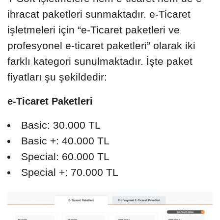
ihracat paketleri sunmaktadır. e-Ticaret
işletmeleri için “e-Ticaret paketleri ve
profesyonel e-ticaret paketleri” olarak iki
farklı kategori sunulmaktadır. İşte paket
fiyatları şu şekildedir:
e-Ticaret Paketleri
Basic: 30.000 TL
Basic +: 40.000 TL
Special: 60.000 TL
Special +: 70.000 TL