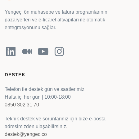
Yengeç, ön muhasebe ve fatura programlarının
pazaryerleri ve e-ticaret altyapıları ile otomatik
entegrasyonunu sağlar.
LinkedIn
Orta
YouTube
Instagram
DESTEK
Telefon ile destek gün ve saatlerimiz
Hafta içi her gün | 10:00-18:00
0850 302 31 70
Teknik destek ve sorunlarınız için bize e-posta
adresimizden ulaşabilirsiniz.
destek@yengec.co