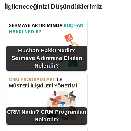
İlgileneceğinizi Düşündüklerimiz
Rüçhan Hakkı Nedir?
Sermaye Artırımına Etkileri
Nelerdir?
CRM Nedir? CRM Programları
Nelerdir?