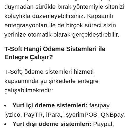
duymadan sürükle bırak yöntemiyle sitenizi
kolaylıkla düzenleyebilirsiniz. Kapsamlı
entegrasyonları ile de birçok süreci sizin
yerinize otomatik olarak gerçekleştirebilir.
T-Soft Hangi Ödeme Sistemleri ile
Entegre Çalışır?
T-Soft;
ödeme sistemleri hizmeti
kapsamında şu şirketlerle entegre
çalışabilmektedir:
Yurt içi ödeme sistemleri:
fastpay,
iyzico, PayTR, iPara, İşyerimPOS, QNBpay.
Yurt dışı ödeme sistemleri:
Paypal,