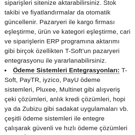
siparişleri sitenize aktarabilirsiniz. Stok
takibi ve fiyatlandırmalar da otomatik
güncellenir. Pazaryeri ile kargo firması
eşleştirme, ürün ve kategori eşleştirme, cari
ve siparişlerin ERP programına aktarımı
gibi birçok özellikten T-Soft’un pazaryeri
entegrasyonu ile yararlanabilirsiniz.
Ödeme Sistemleri Entegrasyonları:
T-
Soft, PayTR, iyzico, PayU ödeme
sistemleri, Pluxee, Multinet gibi alışveriş
çeki çözümleri, anlık kredi çözümleri, hopi
ya da Zubizu gibi sadakat uygulamaları vb.
çeşitli ödeme sistemleri ile entegre
çalışarak güvenli ve hızlı ödeme çözümleri