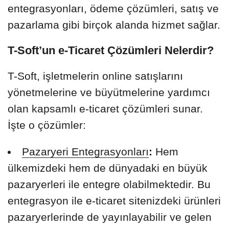
entegrasyonları, ödeme çözümleri, satış ve
pazarlama gibi birçok alanda hizmet sağlar.
T-Soft’un e-Ticaret Çözümleri Nelerdir?
T-Soft, işletmelerin online satışlarını
yönetmelerine ve büyütmelerine yardımcı
olan kapsamlı e-ticaret çözümleri sunar.
İşte o çözümler:
Pazaryeri Entegrasyonları
:
Hem
ülkemizdeki hem de dünyadaki en büyük
pazaryerleri ile entegre olabilmektedir. Bu
entegrasyon ile e-ticaret sitenizdeki ürünleri
pazaryerlerinde de yayınlayabilir ve gelen