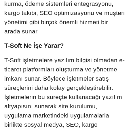
kurma, ödeme sistemleri entegrasyonu,
kargo takibi, SEO optimizasyonu ve müşteri
yönetimi gibi birçok önemli hizmeti bir
arada sunar.
T-Soft Ne İşe Yarar?
T-Soft işletmelere yazılım bilgisi olmadan e-
ticaret platformları oluşturma ve yönetme
imkanı sunar. Böylece işletmeler satış
süreçlerini daha kolay gerçekleştirebilir.
İşletmelerin bu süreçte kullanacağı yazılım
altyapısını sunarak site kurulumu,
uygulama marketindeki uygulamalarla
birlikte sosyal medya, SEO, kargo