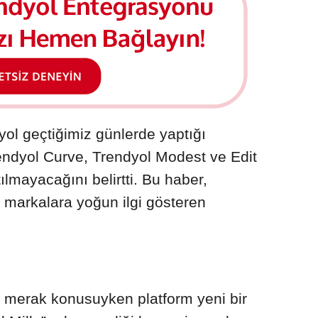
Flo Entegrasyonu
Wix Entegrasyonu
Kolay Gelsin Entegrasyonu
Hepsiburada Entegrasyonu
Wix Booking Entegrasyonu
Kolay Gönderi Entegrasyonu
idefix Entegrasyonu
Yurtiçi Kargo Entegrasyonu
yol geçtiğimiz günlerde yaptığı
endyol Curve, Trendyol Modest ve Edit
lmayacağını belirtti. Bu haber,
u markalara yoğun ilgi gösteren
ğı merak konusuyken platform yeni bir