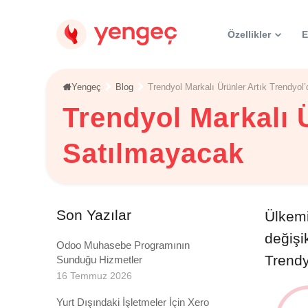
Özellikler
E
Yengeç
Blog
Trendyol Markalı Ürünler Artık Trendyol
Ön Muhase
Trendyol Markalı 
Mali işlemlerinizi oto
Pazaryeri 
Satılmayacak
Pazaryeri siparişleri
Sipariş En
Birkaç dakikada sipa
Son Yazılar
XML Enteg
Ülkemi
Ürün bilgilerinizi X
değişi
Odoo Muhasebe Programının
Stok Ente
Trendy
Stok takibini ön mu
Sunduğu Hizmetler
16 Temmuz 2026
Fatura En
Faturalarınız otomat
Yurt Dışındaki İşletmeler İçin Xero
Kargo Ent