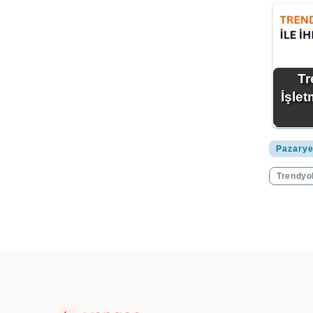
Tr
İşle
Pazarye
Trendyo