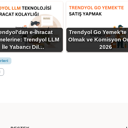
endyol'dan e-İhracat
Trendyol Go Yemek’te 
tmelerine: Trendyol LLM
Olmak ve Komisyon Or
İle Yabancı Dil…
2026
rleri
l