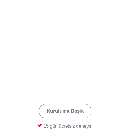
Seçtiğiniz pazaryeri veya e-ticaret
mağazanız için genel ayarlarınızı
tamamladıktan sonra, kurulum rehberini
takip edin. Mağaza bağlantınız için
ayarlarınızı tanımlayın.
Hepsiburada e-Faturam
entegrasyonunuzu kullanmaya başlayın
Yengeç ile Hepsiburada e-Faturam
hesabınızı bağlayıp, mağazanızı entegre
ederek aktif olarak kullanmaya başlamanız;
işte bu kadar hızlı ve kolay. Bol satışlar
dileriz.
Kuruluma Başla
15 gün ücretsiz deneyin