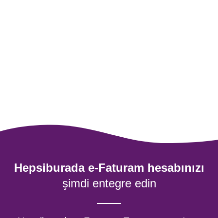
entegre edebilirim?
Hepsiburada e-Faturam hesabınızı Hepsiburada,
n11 Trendyol, Amazon, PttAVM, ÇiçekSepeti,
Pazarama, Turkcell Pasaj gibi pazaryerleri;
IdeaSoft, Wix, OpenCart, WooCommerce, Shopify,
PrestaShop gibi e-ticaret alt yapıları ile entegre
edebilirsiniz.
Hepsiburada e-Faturam hesabınızı
şimdi entegre edin