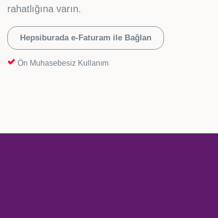
rahatlığına varın.
Hepsiburada e-Faturam ile Bağlan
Ön Muhasebesiz Kullanım
Sipariş
Stok
Entegrasyonu
Entegrasyonu
Siparişleriniz
Yengeç üzerinde
birkaç dakikada
stoklarınızı takip
ekranınızda.
edin.