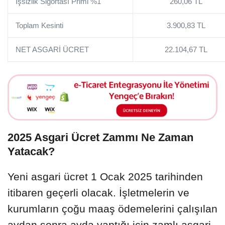
İşsizlik Sigortası Primi %1
260,06 TL
Toplam Kesinti
3.900,83 TL
NET ASGARİ ÜCRET
22.104,67 TL
2025 Asgari Ücret Zammı Ne Zaman
Yatacak?
Yeni asgari ücret 1 Ocak 2025 tarihinden
itibaren geçerli olacak. İşletmelerin ve
kurumların çoğu maaş ödemelerini çalışılan
aydan sonra ayda yaptığı için zamlı asgari