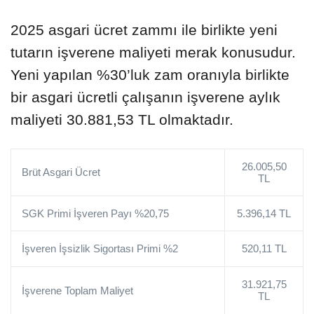
2025 asgari ücret zammı ile birlikte yeni
tutarın işverene maliyeti merak konusudur.
Yeni yapılan %30’luk zam oranıyla birlikte
bir asgari ücretli çalışanın işverene aylık
maliyeti 30.881,53 TL olmaktadır.
26.005,50
Brüt Asgari Ücret
TL
SGK Primi İşveren Payı %20,75
5.396,14 TL
İşveren İşsizlik Sigortası Primi %2
520,11 TL
31.921,75
İşverene Toplam Maliyet
TL