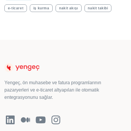
e-ticaret
iş kurma
nakit akışı
nakit takibi
Yengeç, ön muhasebe ve fatura programlarının
pazaryerleri ve e-ticaret altyapıları ile otomatik
entegrasyonunu sağlar.
LinkedIn
Orta
YouTube
Instagram