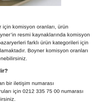
 için komisyon oranları, ürün
Boyner’in resmi kaynaklarında komisyon
zaryerleri farklı ürün kategorileri için
lamaktadır. Boyner komisyon oranları
nebilirsiniz.
lir?
an bir iletişim numarası
ruları için 0212 335 75 00 numarası
rsiniz.