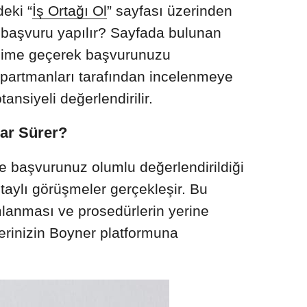
eki “
İş Ortağı Ol
” sayfası üzerinden
ıl başvuru yapılır? Sayfada bulunan
işime geçerek başvurunuzu
departmanları tarafından incelenmeye
tansiyeli değerlendirilir.
ar Sürer?
e başvurunuz olumlu değerlendirildiği
detaylı görüşmeler gerçekleşir. Bu
lanması ve prosedürlerin yerine
lerinizin Boyner platformuna