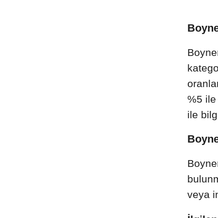
Boyne
Boyner
katego
oranla
%5 ile
ile bil
Boyner
​Boyne
bulunm
veya
i