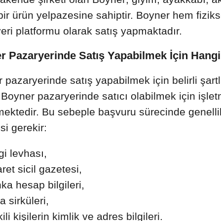
Teknosa Entegrasyonu
OpenCart Entegrasyonu
e-Faturalarınızı ön muhasebesiz oluşturun.
la alın.
FedEx Kargo Entegrasyonu
bir ürün yelpazesine sahiptir. Boyner hem fizik
Trendyol Entegrasyonu
PrestaShop Entegrasyonu
UPS TR Entegrasyonu
ruları
Turkcell Pasaj Entegrasyonu
T-Soft Entegrasyonu
eri platformu olarak satış yapmaktadır.
UPS Global Entegrasyonu
r tek ekranda.
por
leriniz e-postanızda.
r Pazaryerinde Satış Yapabilmek İçin Hangi
 pazaryerinde satış yapabilmek için belirli şar
 Boyner pazaryerinde satıcı olabilmek için işlet
ektedir. Bu sebeple başvuru sürecinde genellikl
si gerekir:
gi levhası,
ret sicil gazetesi,
ka hesap bilgileri,
a sirküleri,
ili kişilerin kimlik ve adres bilgileri.