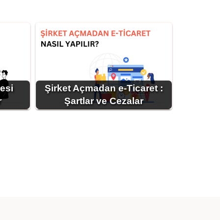
esi
Şirket Açmadan e-Ticaret :
r
Şartlar ve Cezalar