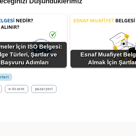
neceğinizi Düşündüklerimiz
tmeler İçin ISO Belgesi:
ge Türleri, Şartlar ve
Esnaf Muafiyet Belg
Başvuru Adımları
Almak İçin Şartla
rleri
e-ticaret
pazaryeri