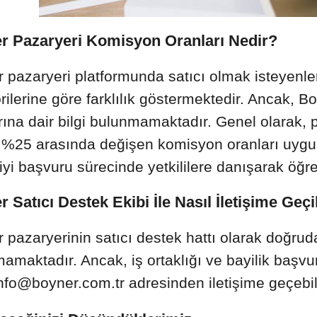
r Pazaryeri Komisyon Oranları Nedir?
 pazaryeri platformunda satıcı olmak isteyenler
rilerine göre farklılık göstermektedir. Ancak, 
rına dair bilgi bulunmamaktadır. Genel olarak, pa
 %25 arasında değişen komisyon oranları uygu
giyi başvuru sürecinde yetkililere danışarak öğre
 Satıcı Destek Ekibi İle Nasıl İletişime Geçi
r pazaryerinin satıcı destek hattı olarak doğrud
amaktadır. Ancak, iş ortaklığı ve bayilik başvu
nfo@boyner.com.tr
adresinden iletişime geçebili