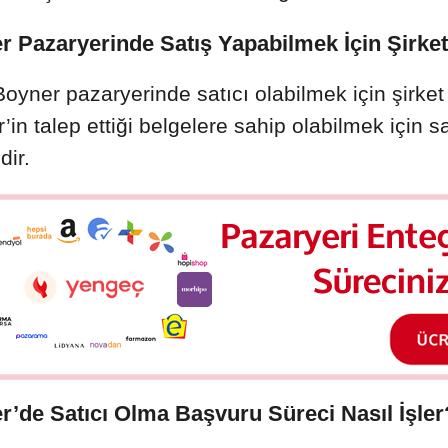
r Pazaryerinde Satış Yapabilmek İçin Şirke
Boyner pazaryerinde satıcı olabilmek için şirk
’in talep ettiği belgelere sahip olabilmek için sa
dir.
r’de Satıcı Olma Başvuru Süreci Nasıl İşler