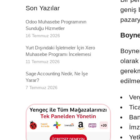
Kargo fişinizi tek tık
Son Yazılar
geniş 
Müşteri So
Entegrasyonu
pazary
Tüm soru ve taleple
Odoo Muhasebe Programının
Günlük Ra
Sunduğu Hizmetler
Günlük sipariş adet
Boyne
16 Temmuz 2026
Yurt Dışındaki İşletmeler İçin Xero
Boyner
Muhasebe Programı İncelemesi
olarak
11 Temmuz 2026
gerekm
Sage Accounting Nedir, Ne İşe
edilme
Yarar?
7 Temmuz 2026
Ver
Tica
Ban
İmz
Yetk