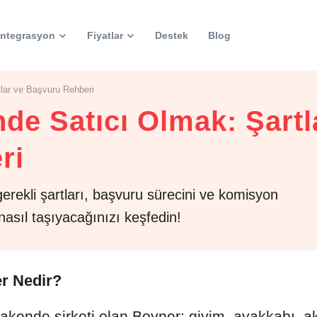
ntegrasyon
Fiyatlar
Destek
Blog
lar ve Başvuru Rehberi
GİB e-Arşiv Portal Entegras
be Entegrasyonu
e-Arşiv ve e-Fatura
Entegrasyon Paketleri
de Satıcı Olmak: Şartl
matikleştirin.
Pazaryeri ve e-ticaret entegrasyon
paketlerimizi inceleyin.
QNB eSolutions Entegrasyon
KolayBi’ Entegrasyonu
Ön Muhasebe
Entegrasyonu
ri
e-Fatura Kontör Paketleri
EDM Entegrasyonu
Logo İşbaşı Entegrasyonu
nizi yönetin.
Logo Cloud ERP Entegrasyon
ERP
İhtiyacınıza uygun e-Fatura kontör
paketlerini inceleyin.
eLogo e-Fatura Entegrasyonu
Paraşüt Entegrasyonu
tegrasyonu
Mikro Entegrasyonu
Amazon TR Entegrasyonu
Pazaryeri
erekli şartları, başvuru sürecini ve komisyon
rişleriniz ekranınızda.
Uyumsoft e-Fatura Entegrasyonu
Amazon Vendor
Amazon Global Entegrasyonu
nasıl taşıyacağınızı keşfedin!
e-İhracat
Trendyol e-Faturam
rasyonu
Entegrasyonu
Entegrasyonu
ML ile senkronize edin.
eBay Entegrasyonu
IdeaSoft Entegrasyonu
e-Ticaret
n11faturam Entegrasyonu
grasyonu
n11 Entegrasyonu
İşNet Entegrasyonu
Etsy Entegrasyonu
ikas Entegrasyonu
Aras Kargo Entegrasyonu
Kargo
hasebe ile yapın.
Novadan Entegrasyonu
r Nedir?
Trendyol İhracat Entegrasyonu
iMağaza Entegrasyonu
e-Arşiv Fatura Entegrasyonu
DHL Türkiye Entegrasyonu
tegrasyonu
HepsiLojistik Entegrasyonu
Depo
Pazarama Entegrasyonu
Siparişlerinizi ön muhasebesiz
ik oluşturulur.
faturalandırın.
Magento Entegrasyonu
PttAVM Entegrasyonu
ParkPalet Entegrasyonu
DHL Global Entegrasyonu
rakende şirketi olan Boyner; giyim, ayakkabı, a
egrasyonu
e-Fatura Entegrasyonu