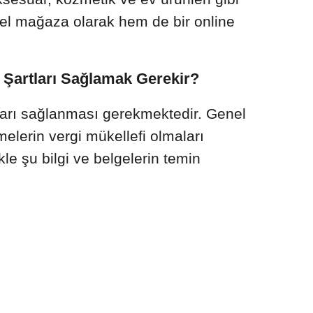
Flo Entegrasyonu
Wix Entegrasyonu
Kolay Gelsin Entegrasyonu
sel mağaza olarak hem de bir online
Hepsiburada Entegrasyonu
Wix Booking Entegrasyonu
Kolay Gönderi Entegrasyonu
idefix Entegrasyonu
Yurtiçi Kargo Entegrasyonu
 Şartları Sağlamak Gerekir?
tları sağlanması gerekmektedir. Genel
melerin vergi mükellefi olmaları
e şu bilgi ve belgelerin temin