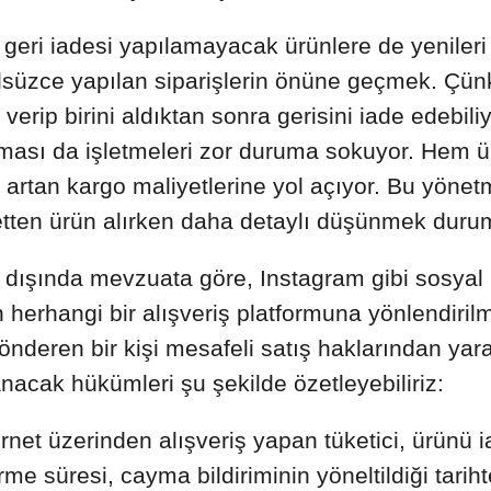
 geri iadesi yapılamayacak ürünlere de yenileri
lsüzce yapılan siparişlerin önüne geçmek. Çünk
 verip birini aldıktan sonra gerisini iade edebil
ası da işletmeleri zor duruma sokuyor. Hem ü
 artan kargo maliyetlerine yol açıyor. Bu yönetmel
etten ürün alırken daha detaylı düşünmek dur
dışında mevzuata göre, Instagram gibi sosyal
 herhangi bir alışveriş platformuna yönlendiril
önderen bir kişi mesafeli satış haklarından yara
nacak hükümleri şu şekilde özetleyebiliriz:
ernet üzerinden alışveriş yapan tüketici, ürünü 
me süresi, cayma bildiriminin yöneltildiği tarih