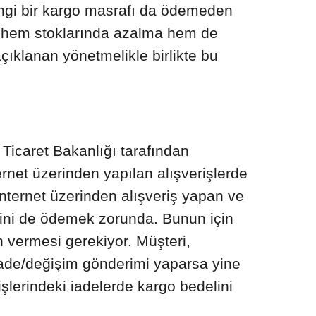
Flo Entegrasyonu
hangi bir kargo masrafı da ödemeden
Wix Entegrasyonu
Kolay Gelsin Entegrasyonu
Hepsiburada Entegrasyonu
Wix Booking Entegrasyonu
Kolay Gönderi Entegrasyonu
ın hem stoklarında azalma hem de
idefix Entegrasyonu
Yurtiçi Kargo Entegrasyonu
açıklanan yönetmelikle birlikte bu
icaret Bakanlığı tarafından
ernet üzerinden yapılan alışverişlerde
 internet üzerinden alışveriş yapan ve
lini de ödemek zorunda. Bunun için
n vermesi gerekiyor. Müşteri,
 iade/değişim gönderimi yaparsa yine
şlerindeki iadelerde kargo bedelini