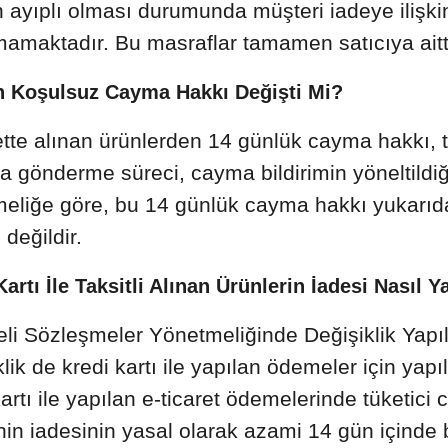
 ayıplı olması durumunda müşteri iadeye ilişk
mamaktadır. Bu masraflar tamamen satıcıya aitti
 Koşulsuz Cayma Hakkı Değişti Mi?
ette alınan ürünlerden 14 günlük cayma hakkı, t
ya gönderme süreci, cayma bildirimin yöneltildiği
eliğe göre, bu 14 günlük cayma hakkı yukarıda b
 değildir.
Kartı İle Taksitli Alınan Ürünlerin İadesi Nasıl 
li Sözleşmeler Yönetmeliğinde Değişiklik Yapıl
klik de kredi kartı ile yapılan ödemeler için yap
kartı ile yapılan e-ticaret ödemelerinde tüketici
nin iadesinin yasal olarak azami 14 gün içinde