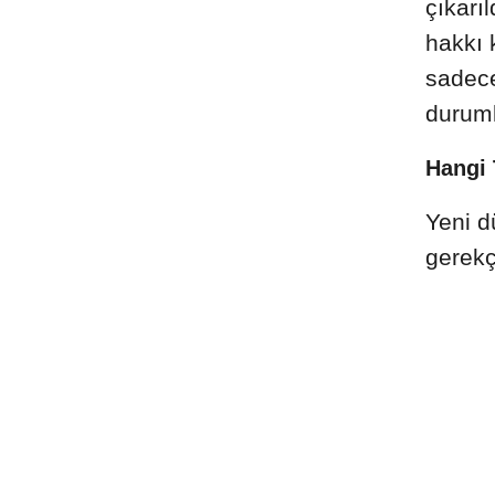
çıkarı
hakkı 
sadece
duruml
Hangi 
Yeni d
gerekç