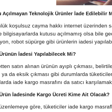
 Açılmayan Teknolojik Ürünler İade Edilebilir 
lük koşulsuz cayma hakkı internet üzerinden satı
e bilgisayarlarda kutusu açılmamış olsa bile ge
zyon, robot süpürge gibi ürünlerin iadesi yapılab
 Ürünün İadesi Yapılabilecek Mi?
etten satın alınan ürünün ayıplı çıkması, belirt
 ya da eksik çıkması gibi durumlarda tüketiciler
arda iade kargo masrafını da satıcı karşılama
 Ürün İadesinde Kargo Ücreti Kime Ait Olacak?
üzenlemeye göre, tüketiciler iade kargo masra