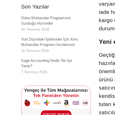
varyan
Kargo fişinizi tek tık
Son Yazılar
Müşteri So
iade h
Entegrasyonu
Tüm soru ve taleple
Odoo Muhasebe Programının
kargo 
Günlük Ra
Sunduğu Hizmetler
Günlük sipariş adet
durumd
16 Temmuz 2026
Yurt Dışındaki İşletmeler İçin Xero
Yeni 
Muhasebe Programı İncelemesi
11 Temmuz 2026
Geçtiğ
Sage Accounting Nedir, Ne İşe
hazır
Yarar?
önemli
7 Temmuz 2026
ürünü 
satıcı
kendis
tutarı
satıcı