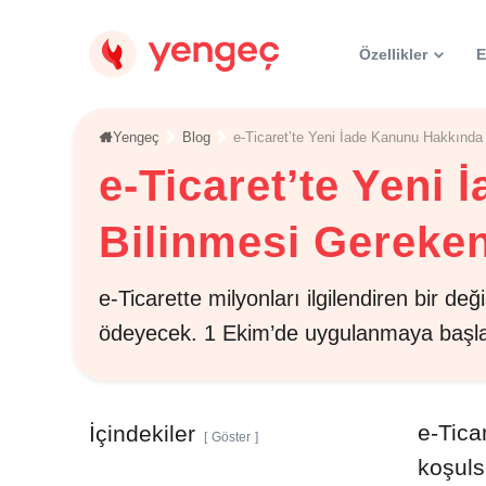
Özellikler
E
Yengeç
Blog
e-Ticaret’te Yeni İade Kanunu Hakkında
Ön Muhase
e-Ticaret’te Yeni
Mali işlemlerinizi oto
Pazaryeri 
Bilinmesi Gereken
Pazaryeri siparişleri
Sipariş En
e-Ticarette milyonları ilgilendiren bir deği
Birkaç dakikada sipa
ödeyecek. 1 Ekim’de uygulanmaya başla
XML Enteg
Ürün bilgilerinizi X
Stok Ente
Stok takibini ön mu
e-Tica
İçindekiler
Göster
Fatura En
Faturalarınız otomat
koşuls
Kargo Ent