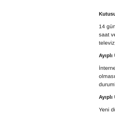
Kutusu
14 gün
saat v
televi
Ayıplı
İntern
olması
duruml
Ayıplı
Yeni d