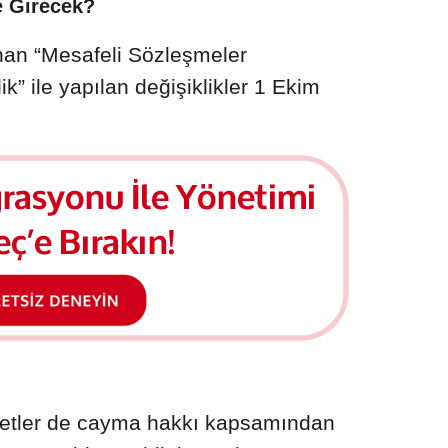
e Girecek?
nan “Mesafeli Sözleşmeler
” ile yapılan değişiklikler 1 Ekim
aletler de cayma hakkı kapsamından