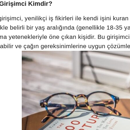
Girişimci Kimdir?
Teknosa Entegrasyonu
OpenCart Entegrasyonu
e-Faturalarınızı ön muhasebesiz oluşturun.
la alın.
FedEx Kargo Entegrasyonu
Trendyol Entegrasyonu
PrestaShop Entegrasyonu
UPS TR Entegrasyonu
ruları
Turkcell Pasaj Entegrasyonu
T-Soft Entegrasyonu
rişimci, yenilikçi iş fikirleri ile kendi işini k
UPS Global Entegrasyonu
r tek ekranda.
por
ikle belirli bir yaş aralığında (genellikle 18-35 
leriniz e-postanızda.
lma yetenekleriyle öne çıkan kişidir. Bu girişimc
abilir ve çağın gereksinimlerine uygun çözümler 