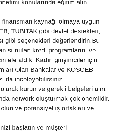
yönetimi konularında eğitim alın,
p, finansman kaynağı olmaya uygun
EB, TÜBİTAK gibi devlet destekleri,
sı gibi seçenekleri değerlendirin.Bu
dan sunulan kredi programlarını ve
ele aldık. Kadın girişimciler için
mları Olan Bankalar
ve
KOSGEB
ı da inceleyebilirsiniz.
olarak kurun ve gerekli belgeleri alın.
nda network oluşturmak çok önemlidir.
 olun ve potansiyel iş ortakları ve
inizi başlatın ve müşteri