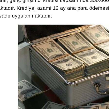
nk, genç girişimci kredisi kapsamında 350.000
ktadır. Krediye, azami 12 ay ana para ödeme
vade uygulanmaktadır.