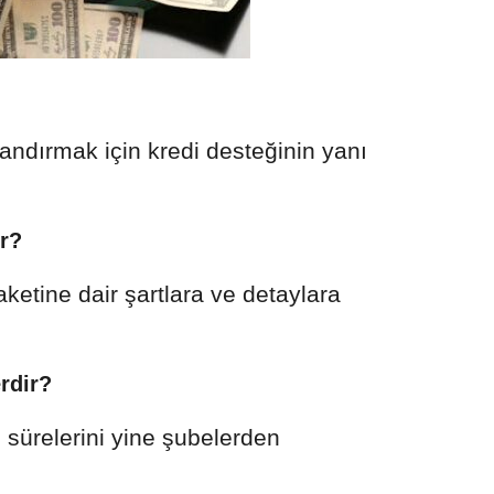
andırmak için kredi desteğinin yanı
ir?
ketine dair şartlara ve detaylara
rdir?
e sürelerini yine şubelerden