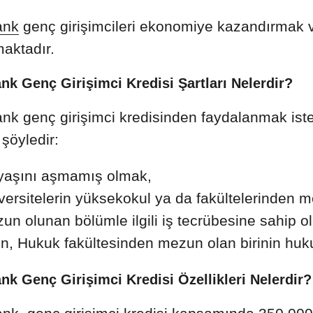
ank
genç girişimcileri ekonomiye kazandırmak v
aktadır.
nk Genç Girişimci Kredisi Şartları Nelerdir?
nk genç girişimci kredisinden faydalanmak ist
 şöyledir:
yaşını aşmamış olmak,
versitelerin yüksekokul ya da fakültelerinden 
un olunan bölümle ilgili iş tecrübesine sahip 
n, Hukuk fakültesinden mezun olan birinin hu
nk Genç Girişimci Kredisi Özellikleri Nelerdir?