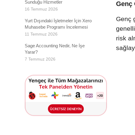
Sunduğu Hizmetler
Genç 
Kargo fişinizi tek tık
16 Temmuz 2026
Müşteri So
Entegrasyonu
Genç gi
Tüm soru ve taleple
Yurt Dışındaki İşletmeler İçin Xero
Muhasebe Programı İncelemesi
Günlük Ra
genell
Günlük sipariş adet
11 Temmuz 2026
risk a
Sage Accounting Nedir, Ne İşe
sağlay
Yarar?
7 Temmuz 2026