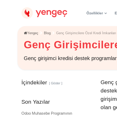
Özellikler
E
Yengeç
Blog
Genç Girişimcilere Özel Kredi İmkanları
Ön Muhase
Genç Girişimciler
Mali işlemlerinizi oto
Pazaryeri 
Genç girişimci kredisi destek programlar
Pazaryeri siparişleri
Sipariş En
Birkaç dakikada sipa
XML Enteg
Genç g
İçindekiler
Göster
Ürün bilgilerinizi X
destek
Stok Ente
girişi
Stok takibini ön mu
Son Yazılar
Fatura En
olan g
Faturalarınız otomat
Odoo Muhasebe Programının
Kargo Ent