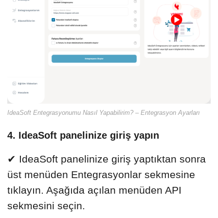
IdeaSoft Entegrasyonumu Nasıl Yapabilirim? – Entegrasyon Ayarları
4. IdeaSoft panelinize giriş yapın
✔ IdeaSoft panelinize giriş yaptıktan sonra
üst menüden
Entegrasyonlar
sekmesine
tıklayın. Aşağıda açılan menüden
API
sekmesini seçin.