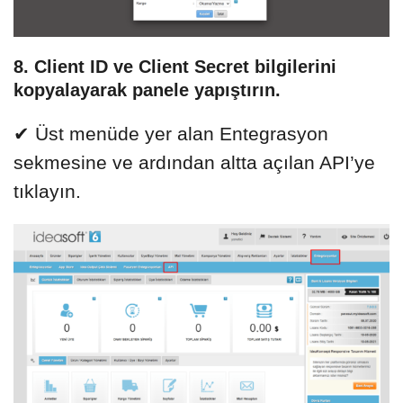
8. Client ID ve Client Secret bilgilerini
kopyalayarak panele yapıştırın.
✔ Üst menüde yer alan
Entegrasyon
sekmesine ve ardından altta açılan
API’ye
tıklayın.