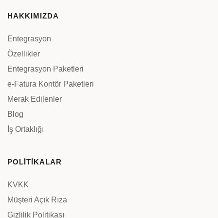
HAKKIMIZDA
Entegrasyon
Özellikler
Entegrasyon Paketleri
e-Fatura Kontör Paketleri
Merak Edilenler
Blog
İş Ortaklığı
POLİTİKALAR
KVKK
Müşteri Açık Rıza
Gizlilik Politikası