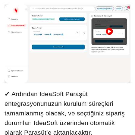
✔ Ardından IdeaSoft Paraşüt
entegrasyonunuzun kurulum süreçleri
tamamlanmış olacak, ve seçtiğiniz sipariş
durumları IdeaSoft üzerinden otomatik
olarak Paraşüt’e aktarılacaktır.