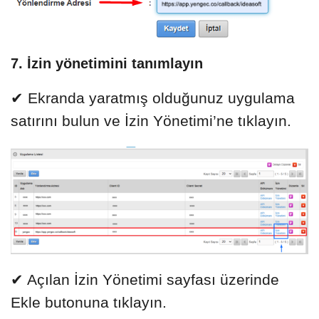
7. İzin yönetimini tanımlayın
✔ Ekranda yaratmış olduğunuz uygulama
satırını bulun ve
İzin Yönetimi’ne
tıklayın.
✔ Açılan İzin Yönetimi sayfası üzerinde
Ekle
butonuna tıklayın.