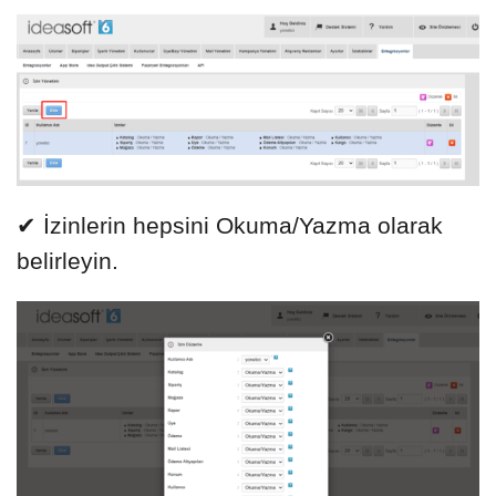
✔ İzinlerin hepsini
Okuma/Yazma
olarak
belirleyin.