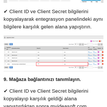
✔
Client ID ve Client Secret
bilgilerini
kopyalayarak entegrasyon panelindeki aynı
bilgilere karşılık gelen alana yapıştırın.
9. Mağaza bağlantınızı tanımlayın.
✔
Client ID ve Client Secret
bilgilerini
kopyalayıp karşılık geldiği alana
yapıştırdıktan sonra myideasoft.com