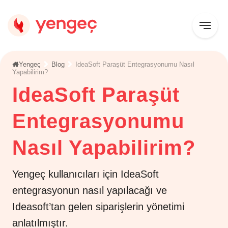
Yengeç
Blog
IdeaSoft Paraşüt Entegrasyonumu Nasıl
Yapabilirim?
IdeaSoft Paraşüt
Entegrasyonumu
Nasıl Yapabilirim?
Yengeç kullanıcıları için IdeaSoft
entegrasyonun nasıl yapılacağı ve
Ideasoft’tan gelen siparişlerin yönetimi
anlatılmıştır.