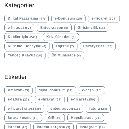
Kategoriler
Dijital Pazarlama
e-Dönüşüm
e-Ticaret
(47)
(25)
(204)
e-İhracat
Entegrasyon
Girişimcilik
(52)
(5)
(14)
Kobiler İçin
Kriz Yönetimi
(241)
(2)
Kullanıcı Deneyimi
Lojistik
Pazaryerleri
(6)
(7)
(62)
Yengeç Kılavuz
Ön Muhasebe
(26)
(4)
Etiketler
Amazon
dijital dönüşüm
e-arşiv
(25)
(11)
(15)
e-fatura
e-ihracat
e-ticaret
(27)
(53)
(250)
e-ticaret sitesi
entegrasyon
fatura
(39)
(18)
(24)
fatura kesme
GİB
Hepsiburada
(19)
(10)
(21)
ihracat
ihracat kargosu
instagram
(47)
(9)
(14)