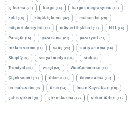
iş kurma
kargo
kargo entegrasyonu
(29)
(34)
(10)
kobi
küçük işletme
muhasebe
(38)
(32)
(29)
müşteri deneyimi
müşteri ilişkileri
N11
(19)
(11)
(16)
Paraşüt
pazarlama
pazaryeri
(15)
(21)
(71)
reklam verme
satış
satış artırma
(11)
(20)
(56)
Shopify
sosyal medya
stok
(9)
(18)
(8)
Trendyol
vergi
WooCommerce
(35)
(59)
(11)
Çiçeksepeti
ödeme
ödeme alma
(11)
(16)
(13)
ön muhasebe
ürün
İnsan Kaynakları
(9)
(14)
(10)
şahıs şirketi
şirket kurma
şirket türleri
(9)
(12)
(11)