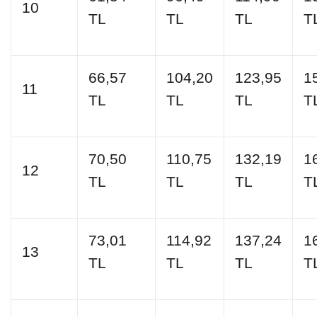
10
TL
TL
TL
T
66,57
104,20
123,95
1
11
TL
TL
TL
T
70,50
110,75
132,19
1
12
TL
TL
TL
T
73,01
114,92
137,24
1
13
TL
TL
TL
T