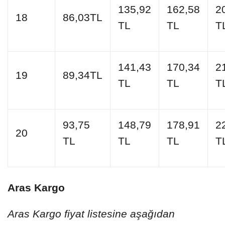
135,92
162,58
2
18
86,03TL
TL
TL
T
141,43
170,34
2
19
89,34TL
TL
TL
T
93,75
148,79
178,91
2
20
TL
TL
TL
T
Aras Kargo
Aras Kargo fiyat listesine aşağıdan