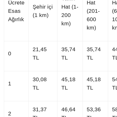
Ücrete
Hat
H
Şehir içi
Hat (1-
Esas
(201-
(
(1 km)
200
Ağırlık
600
1
km)
km)
k
21,45
35,74
35,74
4
0
TL
TL
TL
T
30,08
45,18
45,18
5
1
TL
TL
TL
T
31,37
46,64
53,36
5
2