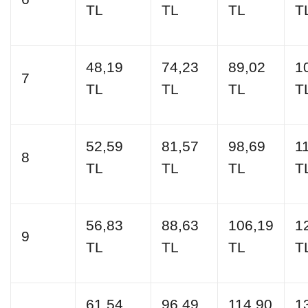
TL
TL
TL
T
48,19
74,23
89,02
1
7
TL
TL
TL
T
52,59
81,57
98,69
1
8
TL
TL
TL
T
56,83
88,63
106,19
1
9
TL
TL
TL
T
61,54
96,49
114,90
1