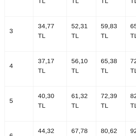
TL
TL
TL
T
34,77
52,31
59,83
6
3
TL
TL
TL
T
37,17
56,10
65,38
7
4
TL
TL
TL
T
40,30
61,32
72,39
8
5
TL
TL
TL
T
44,32
67,78
80,62
9
6