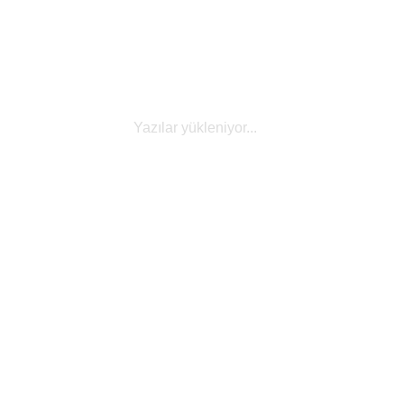
yöntemleri hakkında bilmeniz gereken her şey bu
rehberde!
Yazılar yükleniyor...