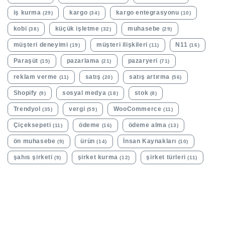
iş kurma
kargo
kargo entegrasyonu
(29)
(34)
(10)
kobi
küçük işletme
muhasebe
(38)
(32)
(29)
müşteri deneyimi
müşteri ilişkileri
N11
(19)
(11)
(16)
Paraşüt
pazarlama
pazaryeri
(15)
(21)
(71)
reklam verme
satış
satış artırma
(11)
(20)
(56)
Shopify
sosyal medya
stok
(9)
(18)
(8)
Trendyol
vergi
WooCommerce
(35)
(59)
(11)
Çiçeksepeti
ödeme
ödeme alma
(11)
(16)
(13)
ön muhasebe
ürün
İnsan Kaynakları
(9)
(14)
(10)
şahıs şirketi
şirket kurma
şirket türleri
(9)
(12)
(11)