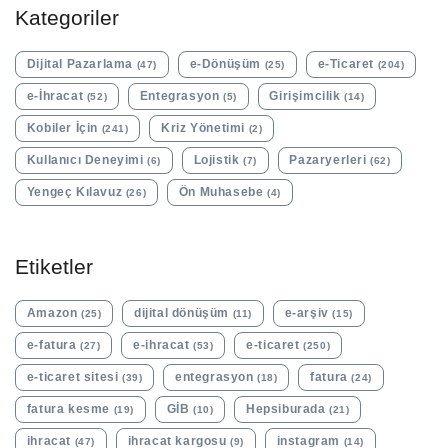
Kategoriler
Dijital Pazarlama
e-Dönüşüm
e-Ticaret
(47)
(25)
(204)
e-İhracat
Entegrasyon
Girişimcilik
(52)
(5)
(14)
Kobiler İçin
Kriz Yönetimi
(241)
(2)
Kullanıcı Deneyimi
Lojistik
Pazaryerleri
(6)
(7)
(62)
Yengeç Kılavuz
Ön Muhasebe
(26)
(4)
Etiketler
Amazon
dijital dönüşüm
e-arşiv
(25)
(11)
(15)
e-fatura
e-ihracat
e-ticaret
(27)
(53)
(250)
e-ticaret sitesi
entegrasyon
fatura
(39)
(18)
(24)
fatura kesme
GİB
Hepsiburada
(19)
(10)
(21)
ihracat
ihracat kargosu
instagram
(47)
(9)
(14)