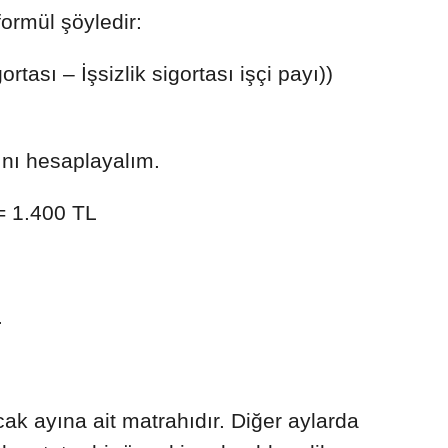
ormül şöyledir:
rtası – İşsizlik sigortası işçi payı))
hını hesaplayalım.
= 1.400 TL
.
ocak ayına ait matrahıdır. Diğer aylarda