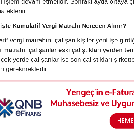
ı işlem devam etmelidir. Sonraki ayda ortaya çı
a eklenir.
rişte Kümülatif Vergi Matrahı Nereden Alınır?
if vergi matrahını çalışan kişiler yeni işe girdi
i matrahı, çalışanlar eski çalıştıkları yerden tem
 çok yerde çalışanlar ise son çalıştıkları şirket
rı gerekmektedir.