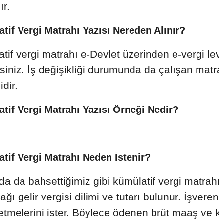
ır.
tif Vergi Matrahı Yazısı Nereden Alınır?
tif vergi matrahı e-Devlet üzerinden e-vergi l
irsiniz. İş değişikliği durumunda da çalışan matra
dir.
tif Vergi Matrahı Yazısı Örneği Nedir?
tif Vergi Matrahı Neden İstenir?
da da bahsettiğimiz gibi kümülatif vergi matrah
ağı gelir vergisi dilimi ve tutarı bulunur. İşvere
etmelerini ister. Böylece ödenen brüt maaş ve kes