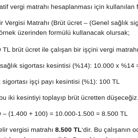
tif vergi matrahı hesaplanması için kullanılan f
r Vergisi Matrahı (Brüt ücret – (Genel sağlık sigo
 örnek üzerinden formülü kullanacak olursak;
 TL brüt ücret ile çalışan bir işçini vergi matra
sağlık sigortası kesintisi (%14): 10.000 x %14 
k sigortası işçi payı kesintisi (%1): 100 TL
bu iki kesintiyi toplayıp brüt ücretten düşeceğiz
 – (1.400 + 100) = 10.000-1.500 = 8.500 TL
elir vergisi matrahı
8.500 TL
‘dir. Bu çalışanın 