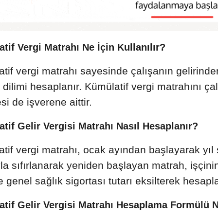
tif Vergi Matrahı Ne İçin Kullanılır?
tif vergi matrahı sayesinde çalışanın gelirinden 
i dilimi hesaplanır. Kümülatif vergi matrahını ça
i de işverene aittir.
tif Gelir Vergisi Matrahı Nasıl Hesaplanır?
tif vergi matrahı, ocak ayından başlayarak yıl 
ıyla sıfırlanarak yeniden başlayan matrah, işçinin
e genel sağlık sigortası tutarı eksilterek hesapla
tif Gelir Vergisi Matrahı Hesaplama Formülü 