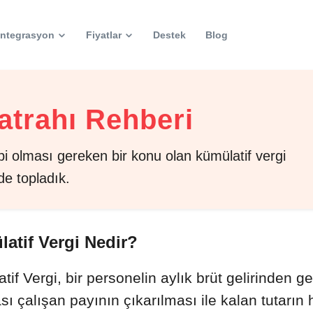
ntegrasyon
Fiyatlar
Destek
Blog
GİB e-Arşiv Portal Entegras
be Entegrasyonu
e-Arşiv ve e-Fatura
Entegrasyon Paketleri
atrahı Rehberi
matikleştirin.
Pazaryeri ve e-ticaret entegrasyon
paketlerimizi inceleyin.
QNB eSolutions Entegrasyon
KolayBi’ Entegrasyonu
Ön Muhasebe
Entegrasyonu
e-Fatura Kontör Paketleri
EDM Entegrasyonu
i olması gereken bir konu olan kümülatif vergi
Logo İşbaşı Entegrasyonu
nizi yönetin.
Logo Cloud ERP Entegrasyon
ERP
İhtiyacınıza uygun e-Fatura kontör
paketlerini inceleyin.
eLogo e-Fatura Entegrasyonu
rde topladık.
Paraşüt Entegrasyonu
tegrasyonu
Mikro Entegrasyonu
Amazon TR Entegrasyonu
Pazaryeri
rişleriniz ekranınızda.
Uyumsoft e-Fatura Entegrasyonu
Amazon Vendor
Amazon Global Entegrasyonu
e-İhracat
Trendyol e-Faturam
rasyonu
Entegrasyonu
Entegrasyonu
ML ile senkronize edin.
eBay Entegrasyonu
IdeaSoft Entegrasyonu
atif Vergi Nedir?
e-Ticaret
n11faturam Entegrasyonu
grasyonu
n11 Entegrasyonu
İşNet Entegrasyonu
Etsy Entegrasyonu
ikas Entegrasyonu
Aras Kargo Entegrasyonu
Kargo
hasebe ile yapın.
Novadan Entegrasyonu
if Vergi, bir personelin aylık brüt gelirinden ge
Trendyol İhracat Entegrasyonu
iMağaza Entegrasyonu
e-Arşiv Fatura Entegrasyonu
DHL Türkiye Entegrasyonu
tegrasyonu
HepsiLojistik Entegrasyonu
Depo
Pazarama Entegrasyonu
Siparişlerinizi ön muhasebesiz
ik oluşturulur.
sı çalışan payının çıkarılması ile kalan tutarın 
faturalandırın.
Magento Entegrasyonu
PttAVM Entegrasyonu
ParkPalet Entegrasyonu
DHL Global Entegrasyonu
egrasyonu
e-Fatura Entegrasyonu