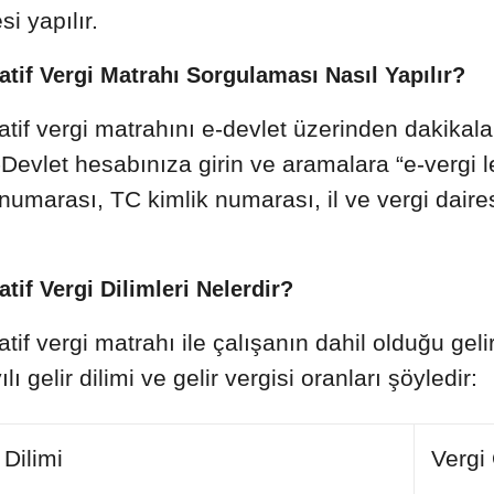
i yapılır.
tif Vergi Matrahı Sorgulaması Nasıl Yapılır?
tif vergi matrahını e-devlet üzerinden dakikalar
e-Devlet hesabınıza girin ve aramalara “e-vergi
 numarası, TC kimlik numarası, il ve vergi dairesi
tif Vergi Dilimleri Nelerdir?
if vergi matrahı ile çalışanın dahil olduğu gelir
lı gelir dilimi ve gelir vergisi oranları şöyledir:
 Dilimi
Vergi