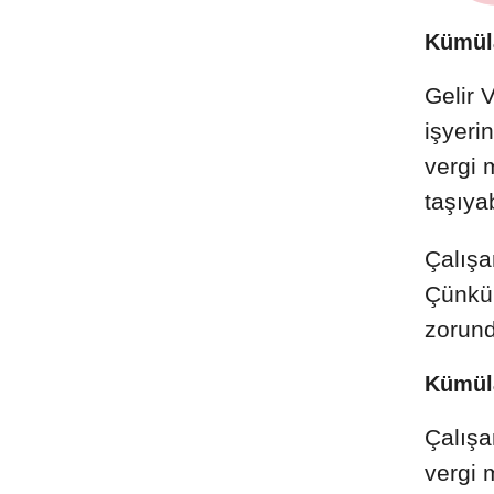
Kümüla
Gelir V
işyerin
vergi 
taşıyab
Çalışa
Çünkü 
zorund
Kümüla
Çalışan
vergi 