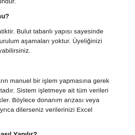
ündür.
mu?
ktir. Bulut tabanlı yapısı sayesinde
urulum aşamaları yoktur. Üyeliğinizi
bilirsiniz.
arın manuel bir işlem yapmasına gerek
dır. Sistem işletmeye ait tüm verileri
ekler. Böylece donanım arızası veya
yrıca dilerseniz verilerinizi Excel
sıl Yapılır?