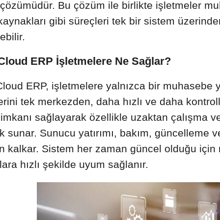
çözümüdür. Bu çözüm ile birlikte işletmeler muh
Teknosa Entegrasyonu
OpenCart Entegrasyonu
e-Faturalarınızı ön muhasebesiz oluşturun.
la alın.
FedEx Kargo Entegrasyonu
Trendyol Entegrasyonu
PrestaShop Entegrasyonu
kaynakları gibi süreçleri tek bir sistem üzerinde
UPS TR Entegrasyonu
ruları
Turkcell Pasaj Entegrasyonu
T-Soft Entegrasyonu
UPS Global Entegrasyonu
r tek ekranda.
ebilir.
por
leriniz e-postanızda.
Cloud ERP İşletmelere Ne Sağlar?
loud ERP, işletmelere yalnızca bir muhasebe y
erini tek merkezden, daha hızlı ve daha kontro
 imkanı sağlayarak özellikle uzaktan çalışma ve
ık sunar. Sunucu yatırımı, bakım, güncelleme ve
n kalkar. Sistem her zaman güncel olduğu için 
çlara hızlı şekilde uyum sağlanır.