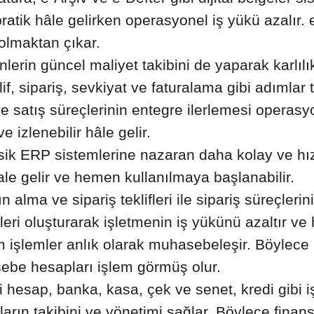
ratik hâle gelirken operasyonel iş yükü azalır. 
olmaktan çıkar.
nlerin güncel maliyet takibini de yaparak karlılı
lif, sipariş, sevkiyat ve faturalama gibi adımlar
e satış süreçlerinin entegre ilerlemesi operasyo
ve izlenebilir hâle gelir.
sik ERP sistemlerine nazaran daha kolay ve hızl
hale gelir ve hemen kullanılmaya başlanabilir.
n alma ve sipariş teklifleri ile sipariş süreçleri
şleri oluşturarak işletmenin iş yükünü azaltır ve
 işlemler anlık olarak muhasebeleşir. Böylec
be hesapları işlem görmüş olur.
i hesap, banka, kasa, çek ve senet, kredi gib
ların takibini ve yönetimi sağlar. Böylece finans