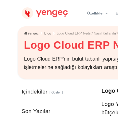
Özellikler
E
Yengeç
Blog
Logo Cloud ERP Nedir? Nasıl Kullanılır?
Ön Muhase
Logo Cloud ERP Ne
Mali işlemlerinizi oto
Pazaryeri 
Logo Cloud ERP’nin bulut tabanlı yapısı
Pazaryeri siparişleri
işletmelerine sağladığı kolaylıkları araştı
Sipariş En
Birkaç dakikada sipa
XML Enteg
Ürün bilgilerinizi X
Logo 
İçindekiler
Göster
Stok Ente
Stok takibini ön mu
Logo Y
Fatura En
Son Yazılar
Faturalarınız otomat
bütçel
Kargo Ent