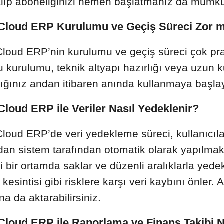
alıp aboneliğinizi hemen başlatmanız da mümk
Cloud ERP Kurulumu ve Geçiş Süreci Zor 
loud ERP’nin kurulumu ve geçiş süreci çok prati
 kurulumu, teknik altyapı hazırlığı veya uzun k
tığınız andan itibaren anında kullanmaya başlaya
loud ERP ile Veriler Nasıl Yedeklenir?
loud ERP’de veri yedekleme süreci, kullanıcıl
an sistem tarafından otomatik olarak yapılmakta
i bir ortamda saklar ve düzenli aralıklarla yed
kesintisi gibi risklere karşı veri kaybını önler. A
na da aktarabilirsiniz.
loud ERP ile Raporlama ve Finans Takibi Na