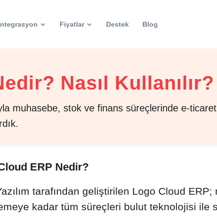
ntegrasyon
Fiyatlar
Destek
Blog
GİB e-Arşiv Portal Entegras
be Entegrasyonu
e-Arşiv ve e-Fatura
Entegrasyon Paketleri
dir? Nasıl Kullanılır?
matikleştirin.
Pazaryeri ve e-ticaret entegrasyon
paketlerimizi inceleyin.
QNB eSolutions Entegrasyon
KolayBi’ Entegrasyonu
Ön Muhasebe
Entegrasyonu
e-Fatura Kontör Paketleri
EDM Entegrasyonu
yla muhasebe, stok ve finans süreçlerinde e-ticaret
Logo İşbaşı Entegrasyonu
nizi yönetin.
Logo Cloud ERP Entegrasyon
ERP
İhtiyacınıza uygun e-Fatura kontör
paketlerini inceleyin.
eLogo e-Fatura Entegrasyonu
rdık.
Paraşüt Entegrasyonu
tegrasyonu
Mikro Entegrasyonu
Amazon TR Entegrasyonu
Pazaryeri
rişleriniz ekranınızda.
Uyumsoft e-Fatura Entegrasyonu
Amazon Vendor
Amazon Global Entegrasyonu
e-İhracat
Trendyol e-Faturam
rasyonu
Entegrasyonu
Entegrasyonu
ML ile senkronize edin.
eBay Entegrasyonu
IdeaSoft Entegrasyonu
Cloud ERP Nedir?
e-Ticaret
n11faturam Entegrasyonu
grasyonu
n11 Entegrasyonu
İşNet Entegrasyonu
Etsy Entegrasyonu
ikas Entegrasyonu
Aras Kargo Entegrasyonu
Kargo
hasebe ile yapın.
Novadan Entegrasyonu
azılım tarafından geliştirilen Logo Cloud ERP
Trendyol İhracat Entegrasyonu
iMağaza Entegrasyonu
e-Arşiv Fatura Entegrasyonu
DHL Türkiye Entegrasyonu
tegrasyonu
HepsiLojistik Entegrasyonu
Depo
Pazarama Entegrasyonu
Siparişlerinizi ön muhasebesiz
ik oluşturulur.
emeye kadar tüm süreçleri bulut teknolojisi il
faturalandırın.
Magento Entegrasyonu
PttAVM Entegrasyonu
ParkPalet Entegrasyonu
DHL Global Entegrasyonu
egrasyonu
e-Fatura Entegrasyonu