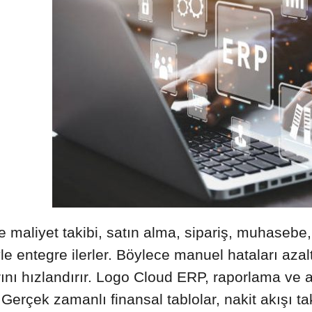
e maliyet takibi, satın alma, sipariş, muhasebe,
yle entegre ilerler. Böylece manuel hataları azaltı
rını hızlandırır. Logo Cloud ERP, raporlama ve a
 Gerçek zamanlı finansal tablolar, nakit akışı t