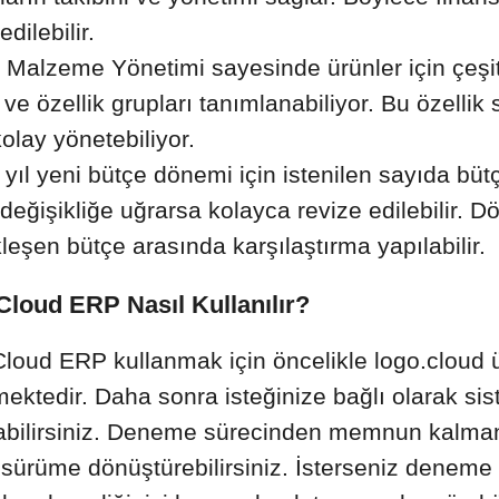
edilebilir.
ri Malzeme Yönetimi sayesinde ürünler için çeşitli
 ve özellik grupları tanımlanabiliyor. Bu özellik 
olay yönetebiliyor.
 yıl yeni bütçe dönemi için istenilen sayıda bütçe
 değişikliğe uğrarsa kolayca revize edilebilir. 
leşen bütçe arasında karşılaştırma yapılabilir.
Cloud ERP Nasıl Kullanılır?
loud ERP kullanmak için öncelikle logo.cloud
ektedir. Daha sonra isteğinize bağlı olarak s
abilirsiniz. Deneme sürecinden memnun kalmanı
i sürüme dönüştürebilirsiniz. İsterseniz denem