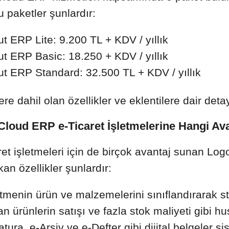
u paketler şunlardır:
ut ERP Lite: 9.200 TL + KDV / yıllık
ut ERP Basic: 18.250 + KDV / yıllık
ut ERP Standard: 32.500 TL + KDV / yıllık
re dahil olan özellikler ve eklentilere dair deta
loud ERP e-Ticaret İşletmelerine Hangi Ava
ret işletmeleri için de birçok avantaj sunan L
an özellikler şunlardır:
etmenin ürün ve malzemelerini sınıflandırarak 
n ürünlerin satışı ve fazla stok maliyeti gibi hu
atura, e-Arşiv ve e-Defter gibi dijital belgeler s