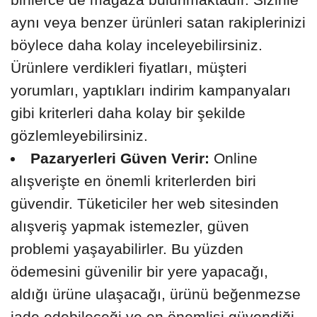
aynı veya benzer ürünleri satan rakiplerinizi
böylece daha kolay inceleyebilirsiniz.
Ürünlere verdikleri fiyatları, müşteri
yorumları, yaptıkları indirim kampanyaları
gibi kriterleri daha kolay bir şekilde
gözlemleyebilirsiniz.
Pazaryerleri Güven Verir:
Online
alışverişte en önemli kriterlerden biri
güvendir. Tüketiciler her web sitesinden
alışveriş yapmak istemezler, güven
problemi yaşayabilirler. Bu yüzden
ödemesini güvenilir bir yere yapacağı,
aldığı ürüne ulaşacağı, ürünü beğenmezse
iade edebileceği ve en önemlisi güvendiği