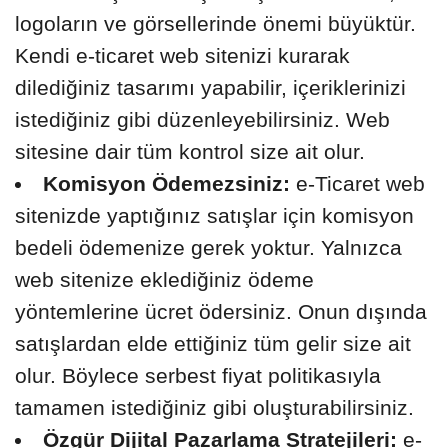
logoların ve görsellerinde önemi büyüktür.
Kendi e-ticaret web sitenizi kurarak
dilediğiniz tasarımı yapabilir, içeriklerinizi
istediğiniz gibi düzenleyebilirsiniz. Web
sitesine dair tüm kontrol size ait olur.
Komisyon Ödemezsiniz:
e-Ticaret web
sitenizde yaptığınız satışlar için komisyon
bedeli ödemenize gerek yoktur. Yalnızca
web sitenize eklediğiniz ödeme
yöntemlerine ücret ödersiniz. Onun dışında
satışlardan elde ettiğiniz tüm gelir size ait
olur. Böylece serbest fiyat politikasıyla
tamamen istediğiniz gibi oluşturabilirsiniz.
Özgür Dijital Pazarlama Stratejileri:
e-