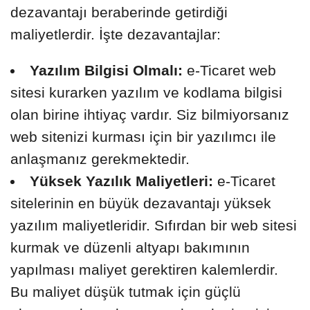
dezavantajı beraberinde getirdiği
maliyetlerdir. İşte dezavantajlar:
Yazılım Bilgisi Olmalı:
e-Ticaret web
sitesi kurarken yazılım ve kodlama bilgisi
olan birine ihtiyaç vardır. Siz bilmiyorsanız
web sitenizi kurması için bir yazılımcı ile
anlaşmanız gerekmektedir.
Yüksek Yazılık Maliyetleri:
e-Ticaret
sitelerinin en büyük dezavantajı yüksek
yazılım maliyetleridir. Sıfırdan bir web sitesi
kurmak ve düzenli altyapı bakımının
yapılması maliyet gerektiren kalemlerdir.
Bu maliyet düşük tutmak için güçlü