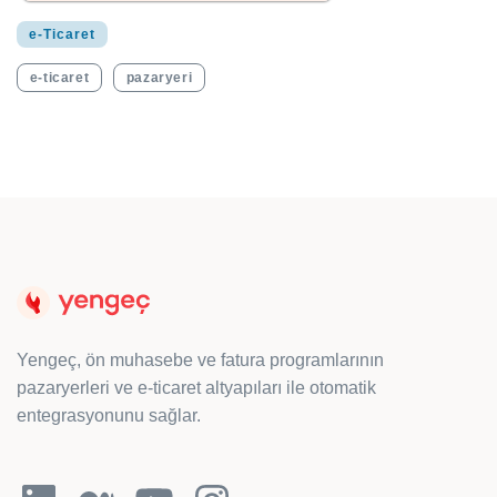
e-Ticaret
e-ticaret
pazaryeri
Yengeç, ön muhasebe ve fatura programlarının
pazaryerleri ve e-ticaret altyapıları ile otomatik
entegrasyonunu sağlar.