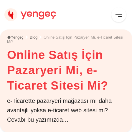
Yengeç
Blog
Online Satış İçin Pazaryeri Mi, e-Ticaret Sitesi
Mi?
Online Satış İçin
Pazaryeri Mi, e-
Ticaret Sitesi Mi?
e-Ticarette pazaryeri mağazası mı daha
avantajlı yoksa e-ticaret web sitesi mi?
Cevabı bu yazımızda…