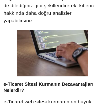
de dilediğiniz gibi şekillendirerek, kitleniz
hakkında daha doğru analizler
yapabilirsiniz.
e-Ticaret Sitesi Kurmanın Dezavantajları
Nelerdir?
e-Ticaret web sitesi kurmanın en büyük