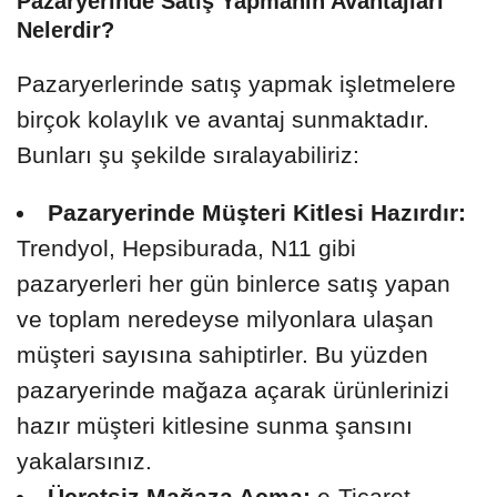
Pazaryerinde Satış Yapmanın Avantajları
Nelerdir?
Pazaryerlerinde satış yapmak işletmelere
birçok kolaylık ve avantaj sunmaktadır.
Bunları şu şekilde sıralayabiliriz:
Pazaryerinde Müşteri Kitlesi Hazırdır:
Trendyol, Hepsiburada, N11 gibi
pazaryerleri her gün binlerce satış yapan
ve toplam neredeyse milyonlara ulaşan
müşteri sayısına sahiptirler. Bu yüzden
pazaryerinde mağaza açarak ürünlerinizi
hazır müşteri kitlesine sunma şansını
yakalarsınız.
Ücretsiz Mağaza Açma:
e-Ticaret