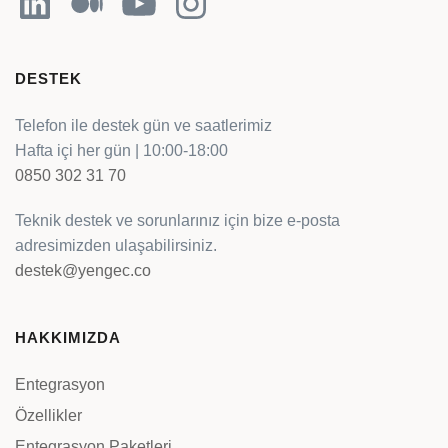
LinkedIn
Orta
YouTube
Instagram
DESTEK
Telefon ile destek gün ve saatlerimiz
Hafta içi her gün | 10:00-18:00
0850 302 31 70
Teknik destek ve sorunlarınız için bize e-posta
adresimizden ulaşabilirsiniz.
destek@yengec.co
HAKKIMIZDA
Entegrasyon
Özellikler
Entegrasyon Paketleri