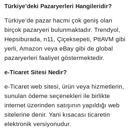
Türkiye’deki Pazaryerleri Hangileridir?
Türkiye’de pazar hacmi çok geniş olan
birçok pazaryeri bulunmaktadır. Trendyol,
Hepsiburada, n11, Çiçeksepeti, PttAVM gibi
yerli, Amazon veya eBay gibi de global
pazaryerleri faaliyet göstermektedir.
e-Ticaret Sitesi Nedir?
e-Ticaret web sitesi, ürün veya hizmetlerin,
sunulan ödeme seçenekleri ile birlikte
internet üzerinden satışının yapıldığı web
sitelerine denir. Yani kısacası ticaretin
elektronik versiyonudur.