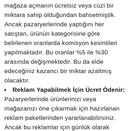
mağaza açmanın ücretsiz veya cüzi bir
miktara sahip olduğundan bahsetmiştik.
Ancak pazaryerlerinde yaptığını her
satıştan, ürünün kategorisine göre
belirlenen oranlarda komisyon kesintileri
yapılmaktadır. Bu oranlar %5 ile %30
arasında değişmektedir. Bu da elde
edeceğiniz kazancı bir miktar azaltmış
olacaktır.
Reklam Yapabilmek İçin Ücret Ödenir:
Pazaryerlerinde ürünlerinizi veya
mağazanızı öne çıkarmak için hazırlanan
reklam paketlerinden yararlanabilirsiniz.
Ancak bu reklamlar için günlük olarak