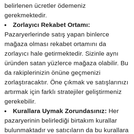
belirlenen ücretler ödemeniz
gerekmektedir.
Zorlayıcı Rekabet Ortamı:
Pazaryerlerinde satış yapan binlerce
mağaza olması rekabet ortamını da
zorlayıcı hale getirmektedir. Sizinle aynı
üründen satan yüzlerce mağaza olabilir. Bu
da rakiplerinizin önüne geçmenizi
zorlaştıracaktır. Öne çıkmak ve satışlarınızı
artırmak için farklı stratejiler geliştirmeniz
gerekebilir.
Kurallara Uymak Zorundasınız:
Her
pazaryerinin belirlediği birtakım kurallar
bulunmaktadır ve satıcıların da bu kurallara