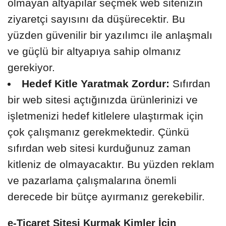
olmayan altyapılar seçmek web sitenizin
ziyaretçi sayısını da düşürecektir. Bu
yüzden güvenilir bir yazılımcı ile anlaşmalı
ve güçlü bir altyapıya sahip olmanız
gerekiyor.
Hedef Kitle Yaratmak Zordur:
Sıfırdan
bir web sitesi açtığınızda ürünlerinizi ve
işletmenizi hedef kitlelere ulaştırmak için
çok çalışmanız gerekmektedir. Çünkü
sıfırdan web sitesi kurduğunuz zaman
kitleniz de olmayacaktır. Bu yüzden reklam
ve pazarlama çalışmalarına önemli
derecede bir bütçe ayırmanız gerekebilir.
e-Ticaret Sitesi Kurmak Kimler İçin