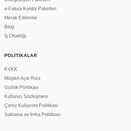
e-Fatura Kontör Paketleri
Merak Edilenler
Blog
İş Ortaklığı
POLİTİKALAR
KVKK
Müşteri Açık Rıza
Gizlilik Politikası
Kullanıcı Sözleşmesi
Çerez Kullanımı Politikası
Saklama ve İmha Politikası