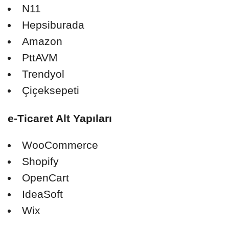
N11
Hepsiburada
Amazon
PttAVM
Trendyol
Çiçeksepeti
e-Ticaret Alt Yapıları
WooCommerce
Shopify
OpenCart
IdeaSoft
Wix