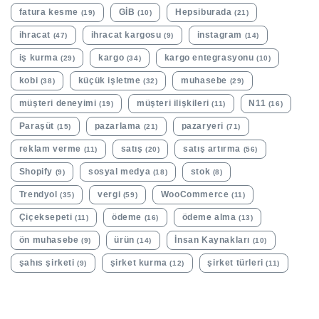
fatura kesme
GİB
Hepsiburada
(19)
(10)
(21)
ihracat
ihracat kargosu
instagram
(47)
(9)
(14)
iş kurma
kargo
kargo entegrasyonu
(29)
(34)
(10)
kobi
küçük işletme
muhasebe
(38)
(32)
(29)
müşteri deneyimi
müşteri ilişkileri
N11
(19)
(11)
(16)
Paraşüt
pazarlama
pazaryeri
(15)
(21)
(71)
reklam verme
satış
satış artırma
(11)
(20)
(56)
Shopify
sosyal medya
stok
(9)
(18)
(8)
Trendyol
vergi
WooCommerce
(35)
(59)
(11)
Çiçeksepeti
ödeme
ödeme alma
(11)
(16)
(13)
ön muhasebe
ürün
İnsan Kaynakları
(9)
(14)
(10)
şahıs şirketi
şirket kurma
şirket türleri
(9)
(12)
(11)