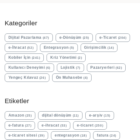
Kategoriler
Dijital Pazarlama
e-Dönüşüm
e-Ticaret
(47)
(25)
(204)
e-İhracat
Entegrasyon
Girişimcilik
(52)
(5)
(14)
Kobiler İçin
Kriz Yönetimi
(241)
(2)
Kullanıcı Deneyimi
Lojistik
Pazaryerleri
(6)
(7)
(62)
Yengeç Kılavuz
Ön Muhasebe
(26)
(4)
Etiketler
Amazon
dijital dönüşüm
e-arşiv
(25)
(11)
(15)
e-fatura
e-ihracat
e-ticaret
(27)
(53)
(250)
e-ticaret sitesi
entegrasyon
fatura
(39)
(18)
(24)