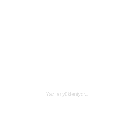
Yazılar yükleniyor...
Lojistik
Multimodal Taşımacılık Nedir? Nasıl
Yapılır?