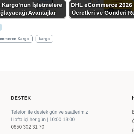
t Kargo'nun İşletmelere
DHL eCommerce 2026 
ğlayacağı Avantajlar
Ücretleri ve Gönderi R
ommerce Kargo
kargo
DESTEK
Telefon ile destek gün ve saatlerimiz
Hafta içi her gün | 10:00-18:00
Ö
0850 302 31 70