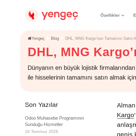
Özellikler
E
Yengeç
Blog
DHL, MNG Kargo’nun Tamamını Satın A
Ön Muhase
DHL, MNG Kargo’n
Mali işlemlerinizi oto
Pazaryeri 
Dünyanın en büyük lojistik firmaların
Pazaryeri siparişleri
ile hisselerinin tamamını satın almak iç
Sipariş En
Birkaç dakikada sipa
XML Enteg
Ürün bilgilerinizi X
Son Yazılar
Alman 
Stok Ente
Kargo
Stok takibini ön mu
Odoo Muhasebe Programının
Fatura En
anlaşm
Sunduğu Hizmetler
Faturalarınız otomat
16 Temmuz 2026
geniş 
Kargo Ent