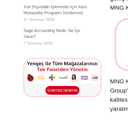
Kargo fişinizi tek tık
Yurt Dışındaki İşletmeler İçin Xero
MNG Ka
Müşteri So
Muhasebe Programı İncelemesi
Entegrasyonu
Tüm soru ve taleple
11 Temmuz 2026
Günlük Ra
Günlük sipariş adet
Sage Accounting Nedir, Ne İşe
Yarar?
7 Temmuz 2026
MNG K
Group’
kalite
yaratm