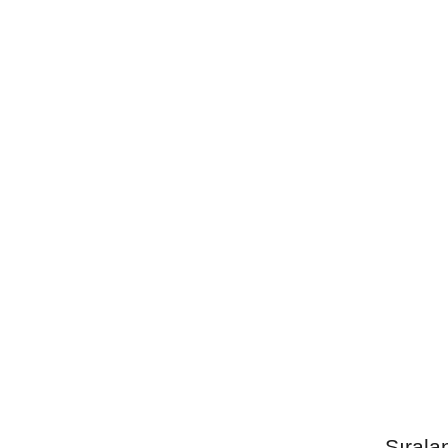
Sırala