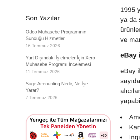
Kargo fişinizi tek tık
1995 y
Müşteri So
Son Yazılar
Entegrasyonu
ya da s
Tüm soru ve taleple
Günlük Ra
ürünle
Odoo Muhasebe Programının
Günlük sipariş adet
Sunduğu Hizmetler
ve mark
16 Temmuz 2026
eBay i
Yurt Dışındaki İşletmeler İçin Xero
Muhasebe Programı İncelemesi
eBay i
11 Temmuz 2026
sayıda
Sage Accounting Nedir, Ne İşe
alıcıl
Yarar?
7 Temmuz 2026
yapabi
Ame
Ka
İngi