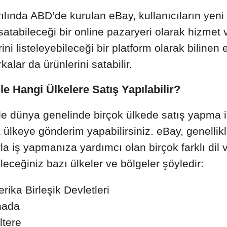
Teknosa Entegrasyonu
OpenCart Entegrasyonu
e-Faturalarınızı ön muhasebesiz oluşturun.
la alın.
FedEx Kargo Entegrasyonu
ılında ABD’de kurulan eBay, kullanıcıların yeni v
Trendyol Entegrasyonu
PrestaShop Entegrasyonu
UPS TR Entegrasyonu
ruları
Turkcell Pasaj Entegrasyonu
T-Soft Entegrasyonu
atabileceği bir online pazaryeri olarak hizmet ve
UPS Global Entegrasyonu
r tek ekranda.
por
rini listeleyebileceği bir platform olarak bilin
leriniz e-postanızda.
alar da ürünlerini satabilir.
le Hangi Ülkelere Satış Yapılabilir?
le dünya genelinde birçok ülkede satış yapma i
 ülkeye gönderim yapabilirsiniz. eBay, genellik
arla iş yapmanıza yardımcı olan birçok farklı dil
leceğiniz bazı ülkeler ve bölgeler şöyledir:
rika Birleşik Devletleri
nada
ltere