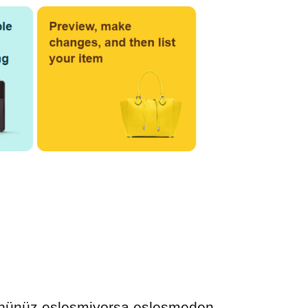
rününüz eşleşmiyorsa eşleşmeden