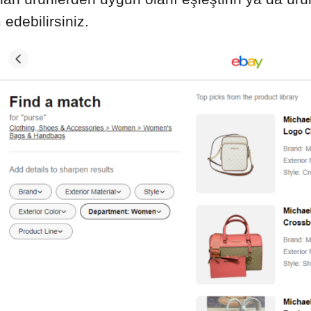
edebilirsiniz.