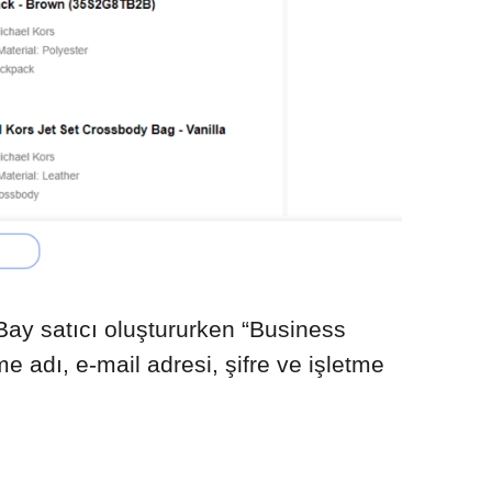
ay satıcı oluştururken “Business
e adı, e-mail adresi, şifre ve işletme