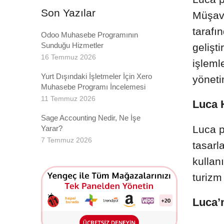
Kargo fişinizi tek tık
Son Yazılar
Müşavir
Müşteri So
Entegrasyonu
tarafı
Tüm soru ve taleple
Odoo Muhasebe Programının
Günlük Ra
Sunduğu Hizmetler
gelişt
Günlük sipariş adet
16 Temmuz 2026
işlemle
Yurt Dışındaki İşletmeler İçin Xero
yöneti
Muhasebe Programı İncelemesi
11 Temmuz 2026
Luca 
Sage Accounting Nedir, Ne İşe
Luca p
Yarar?
7 Temmuz 2026
tasarl
kullanı
turizm
Luca’