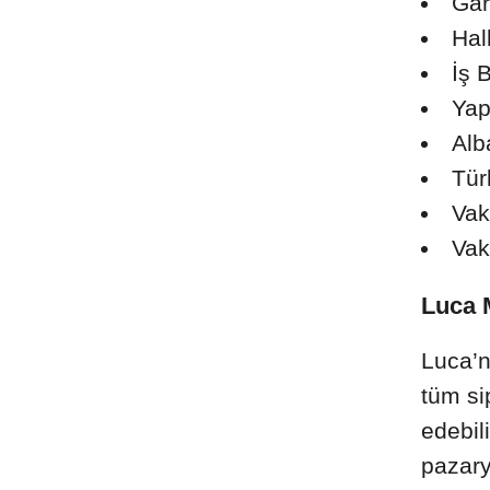
Gar
Hal
İş 
Yap
Alb
Tür
Vak
Vak
Luca M
Luca’
tüm si
edebil
pazary