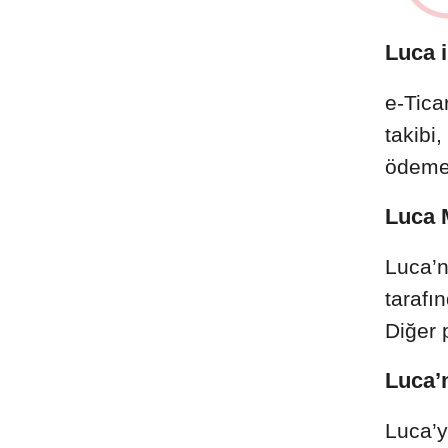
Luca i
e-Tica
takibi
ödemele
Luca 
Luca’n
tarafı
Diğer 
Luca’
Luca’y