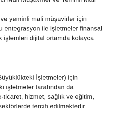
Flo Entegrasyonu
Wix Entegrasyonu
Kolay Gelsin Entegrasyonu
Hepsiburada Entegrasyonu
Wix Booking Entegrasyonu
Kolay Gönderi Entegrasyonu
idefix Entegrasyonu
ve yeminli mali müşavirler için
Yurtiçi Kargo Entegrasyonu
u entegrasyon ile işletmeler finansal
k işlemleri dijital ortamda kolayca
yüklükteki İşletmeler) için
ki işletmeler tarafından da
e-ticaret, hizmet, sağlık ve eğitim,
ektörlerde tercih edilmektedir.