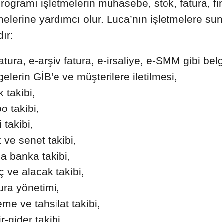
programı
işletmelerin muhasebe, stok, fatura, fi
elerine yardımcı olur. Luca’nın işletmelere sun
ır:
atura, e-arşiv fatura, e-irsaliye, e-SMM gibi bel
gelerin GİB’e ve müşterilere iletilmesi,
 takibi,
o takibi,
 takibi,
 ve senet takibi,
a banka takibi,
ç ve alacak takibi,
ura yönetimi,
me ve tahsilat takibi,
r-gider takibi,