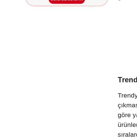
Tren
Trend
çıkmas
göre y
ürünle
sırala