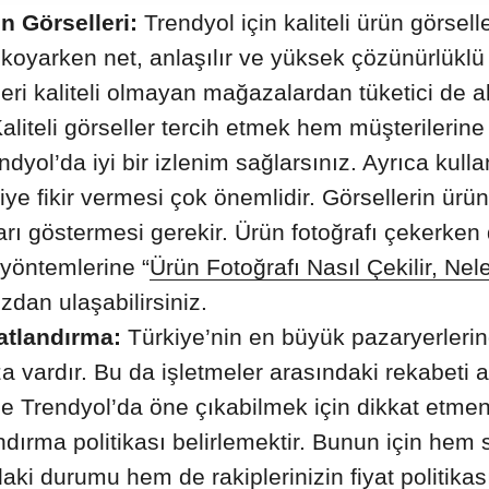
n Görselleri:
Trendyol için kaliteli ürün görsell
 koyarken net, anlaşılır ve yüksek çözünürlüklü 
leri kaliteli olmayan mağazalardan tüketici de 
Kaliteli görseller tercih etmek hem müşterilerine 
ndyol’da iyi bir izlenim sağlarsınız. Ayrıca kul
ciye fikir vermesi çok önemlidir. Görsellerin ür
arı göstermesi gerekir. Ürün fotoğrafı çekerken 
yöntemlerine “
Ürün Fotoğrafı Nasıl Çekilir, Nel
zdan ulaşabilirsiniz.
atlandırma:
Türkiye’nin en büyük pazaryerlerin
 vardır. Bu da işletmeler arasındaki rekabeti art
e Trendyol’da öne çıkabilmek için dikkat etmeni
andırma politikası belirlemektir. Bunun için hem 
aki durumu hem de rakiplerinizin fiyat politikası