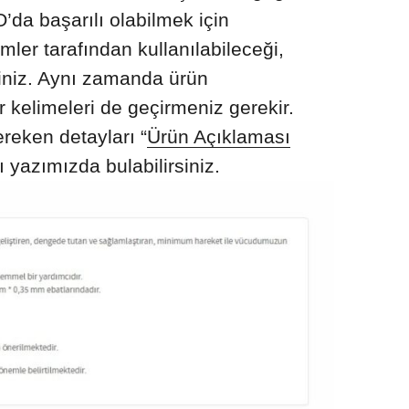
’da başarılı olabilmek için
ler tarafından kullanılabileceği,
isiniz. Aynı zamanda ürün
 kelimeleri de geçirmeniz gerekir.
reken detayları “
Ürün Açıklaması
lı yazımızda bulabilirsiniz.