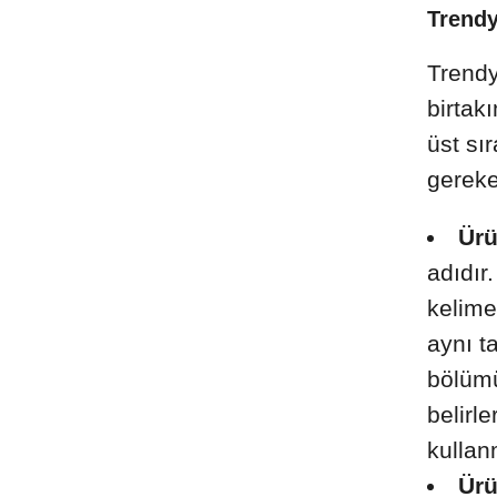
Trendy
Trendy
birtak
üst sı
gereken
Ürü
adıdır
kelime
aynı ta
bölümü
belirle
kullan
Ürü