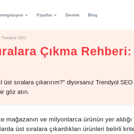
ntegrasyon
Fiyatlar
Destek
Blog
i: Trendyol SEO
GİB e-Arşiv Portal Entegras
be Entegrasyonu
e-Arşiv ve e-Fatura
Entegrasyon Paketleri
ıralara Çıkma Rehberi:
matikleştirin.
Pazaryeri ve e-ticaret entegrasyon
paketlerimizi inceleyin.
QNB eSolutions Entegrasyon
KolayBi’ Entegrasyonu
Ön Muhasebe
Entegrasyonu
e-Fatura Kontör Paketleri
EDM Entegrasyonu
Logo İşbaşı Entegrasyonu
nizi yönetin.
Logo Cloud ERP Entegrasyon
ERP
İhtiyacınıza uygun e-Fatura kontör
paketlerini inceleyin.
eLogo e-Fatura Entegrasyonu
Paraşüt Entegrasyonu
tegrasyonu
Mikro Entegrasyonu
Amazon TR Entegrasyonu
Pazaryeri
 üst sıralara çıkarırım?” diyorsanız Trendyol SEO
rişleriniz ekranınızda.
Uyumsoft e-Fatura Entegrasyonu
Amazon Vendor
Amazon Global Entegrasyonu
ir göz atın.
e-İhracat
Trendyol e-Faturam
rasyonu
Entegrasyonu
Entegrasyonu
ML ile senkronize edin.
eBay Entegrasyonu
IdeaSoft Entegrasyonu
e-Ticaret
n11faturam Entegrasyonu
grasyonu
n11 Entegrasyonu
İşNet Entegrasyonu
Etsy Entegrasyonu
ikas Entegrasyonu
Aras Kargo Entegrasyonu
Kargo
hasebe ile yapın.
Novadan Entegrasyonu
Trendyol İhracat Entegrasyonu
ce mağazanın ve milyonlarca ürünün yer aldığı T
iMağaza Entegrasyonu
e-Arşiv Fatura Entegrasyonu
DHL Türkiye Entegrasyonu
tegrasyonu
HepsiLojistik Entegrasyonu
Depo
Pazarama Entegrasyonu
Siparişlerinizi ön muhasebesiz
ik oluşturulur.
faturalandırın.
rda üst sıralara çıkardıkları ürünleri belirli krit
Magento Entegrasyonu
PttAVM Entegrasyonu
ParkPalet Entegrasyonu
DHL Global Entegrasyonu
egrasyonu
e-Fatura Entegrasyonu