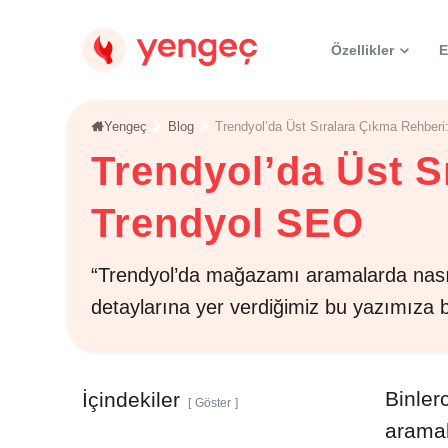
Özellikler
E
Yengeç
Blog
Trendyol’da Üst Sıralara Çıkma Rehber
Ön Muhase
Trendyol’da Üst S
Mali işlemlerinizi oto
Pazaryeri 
Trendyol SEO
Pazaryeri siparişleri
Sipariş En
“Trendyol’da mağazamı aramalarda nasıl
Birkaç dakikada sipa
detaylarına yer verdiğimiz bu yazımıza b
XML Enteg
Ürün bilgilerinizi X
Stok Ente
Stok takibini ön mu
Binler
İçindekiler
Göster
Fatura En
Faturalarınız otomat
aramala
Kargo Ent