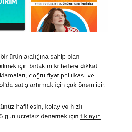
ir ürün aralığına sahip olan
lmek için birtakım kriterlere dikkat
lamaları, doğru fiyat politikası ve
l’da satış artırmak için çok önemlidir.
nüz hafiflesin, kolay ve hızlı
5 gün ücretsiz denemek için
tıklayın
.