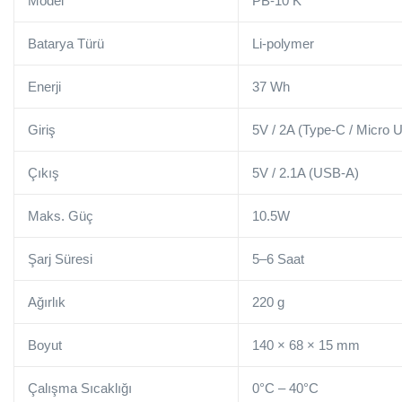
Model
PB-10 K
Batarya Türü
Li-polymer
Enerji
37 Wh
Giriş
5V / 2A (Type-C / Micro 
Çıkış
5V / 2.1A (USB-A)
Maks. Güç
10.5W
Şarj Süresi
5–6 Saat
Ağırlık
220 g
Boyut
140 × 68 × 15 mm
Çalışma Sıcaklığı
0°C – 40°C