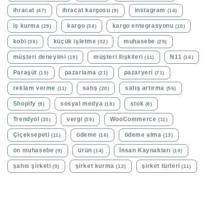
ihracat
ihracat kargosu
instagram
(47)
(9)
(14)
iş kurma
kargo
kargo entegrasyonu
(29)
(34)
(10)
kobi
küçük işletme
muhasebe
(38)
(32)
(29)
müşteri deneyimi
müşteri ilişkileri
N11
(19)
(11)
(16)
Paraşüt
pazarlama
pazaryeri
(15)
(21)
(71)
reklam verme
satış
satış artırma
(11)
(20)
(56)
Shopify
sosyal medya
stok
(9)
(18)
(8)
Trendyol
vergi
WooCommerce
(35)
(59)
(11)
Çiçeksepeti
ödeme
ödeme alma
(11)
(16)
(13)
ön muhasebe
ürün
İnsan Kaynakları
(9)
(14)
(10)
şahıs şirketi
şirket kurma
şirket türleri
(9)
(12)
(11)