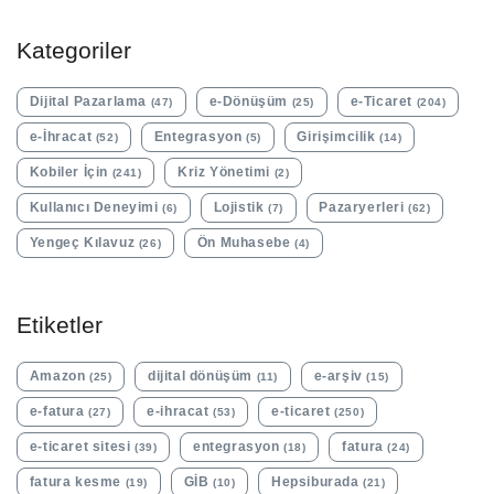
Kategoriler
Dijital Pazarlama
e-Dönüşüm
e-Ticaret
(47)
(25)
(204)
e-İhracat
Entegrasyon
Girişimcilik
(52)
(5)
(14)
Kobiler İçin
Kriz Yönetimi
(241)
(2)
Kullanıcı Deneyimi
Lojistik
Pazaryerleri
(6)
(7)
(62)
Yengeç Kılavuz
Ön Muhasebe
(26)
(4)
Etiketler
Amazon
dijital dönüşüm
e-arşiv
(25)
(11)
(15)
e-fatura
e-ihracat
e-ticaret
(27)
(53)
(250)
e-ticaret sitesi
entegrasyon
fatura
(39)
(18)
(24)
fatura kesme
GİB
Hepsiburada
(19)
(10)
(21)