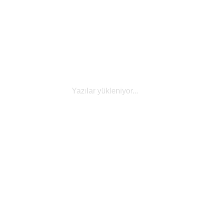
Sürecine Dair Detaylar
Ürünlerin Avrupa standartlarına uygunluğunu
gösteren CE Belgesi ve CE işaretine dair detaylar
bu yazıda…
Yazılar yükleniyor...