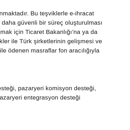
nmaktadır. Bu teşviklerle e-ihracat
in daha güvenli bir süreç oluşturulması
nmak için Ticaret Bakanlığı’na ya da
kler ile Türk şirketlerinin gelişmesi ve
le ödenen masraflar fon aracılığıyla
esteği, pazaryeri komisyon desteği,
 pazaryeri entegrasyon desteği