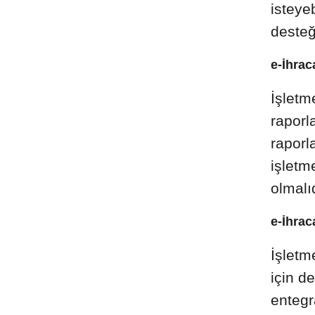
isteye
desteğ
e-İhrac
İşletme
raporla
raporl
işletm
olmalıd
e-İhrac
İşletm
için d
entegr