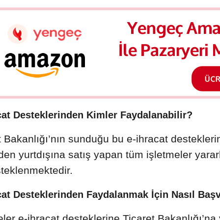
cat Desteklerinden Kimler Faydalanabilir?
t Bakanlığı’nın sunduğu bu e-ihracat destekleri
en yurtdışına satış yapan tüm işletmeler yararlan
teklenmektedir.
cat Desteklerinden Faydalanmak İçin Nasıl Başv
eler e-ihracat desteklerine Ticaret Bakanlığı’na y