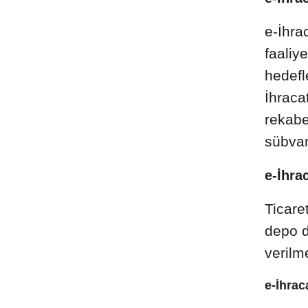
e-İhra
faaliy
hedefl
İhracat
rekabe
sübvan
e-İhra
Ticare
depo d
verilm
e-İhrac