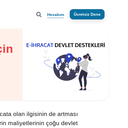
Ücretsiz Dene
Hesabım
yonu
çin
u
u
Koçtaş Entegrasyonu
i
LC Waikiki Entegrasyonu
Beymen Entegrasyonu
Shopier Entegrasyonu
Boyner Entegrasyonu
Shopify Entegrasyonu
PTT Kargo Entegrasyonu
Çiçeksepeti Entegrasyonu
acata olan ilgisinin de artması
Ticimax Entegrasyonu
HepsiJET Kargo
FarmaBorsa Entegrasyonu
Entegrasyonu
rin maliyetlerinin çoğu devlet
WooCommerce
Farmazon Entegrasyonu
Entegrasyonu
Sürat Kargo Entegrasyonu