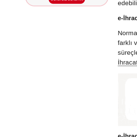
edebili
e-İhra
Normal 
farklı
süreçl
İhraca
e-İhra