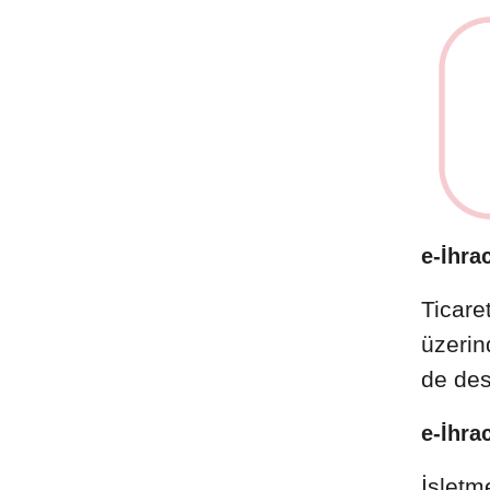
e-İhra
Ticare
üzerind
de des
e-İhra
İşletm