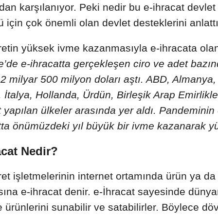
Teknosa Entegrasyonu
ndan karşılanıyor. Peki nedir bu e-ihracat devle
OpenCart Entegrasyonu
e-Faturalarınızı ön muhasebesiz oluşturun.
la alın.
FedEx Kargo Entegrasyonu
Trendyol Entegrasyonu
PrestaShop Entegrasyonu
UPS TR Entegrasyonu
ruları
ü için çok önemli olan devlet desteklerini anlattı
Turkcell Pasaj Entegrasyonu
T-Soft Entegrasyonu
UPS Global Entegrasyonu
r tek ekranda.
por
retin yüksek ivme kazanmasıyla e-ihracata olan
leriniz e-postanızda.
e’de e-ihracatta gerçekleşen ciro ve adet baz
2 milyar 500 milyon doları aştı. ABD, Almanya, 
k, İtalya, Hollanda, Ürdün, Birleşik Arap Emirlik
t yapılan ülkeler arasında yer aldı. Pandeminin 
tta önümüzdeki yıl büyük bir ivme kazanarak y
acat Nedir?
ret işletmelerinin internet ortamında ürün ya da 
ına e-ihracat denir. e-İhracat sayesinde dünya
e ürünlerini sunabilir ve satabilirler. Böylece dö