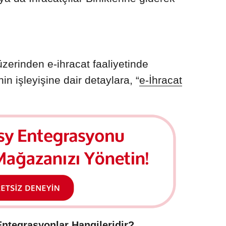
zerinden e-ihracat faaliyetinde
in işleyişine dair detaylara, “
e-İhracat
ntegrasyonlar Hangileridir?