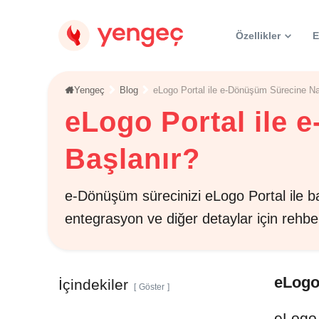
Özellikler
E
Yengeç
Blog
eLogo Portal ile e-Dönüşüm Sürecine Na
Ön Muhase
eLogo Portal ile 
Mali işlemlerinizi oto
Pazaryeri 
Başlanır?
Pazaryeri siparişleri
Sipariş En
e-Dönüşüm sürecinizi eLogo Portal ile baş
Birkaç dakikada sipa
entegrasyon ve diğer detaylar için rehber
XML Enteg
Ürün bilgilerinizi X
Stok Ente
Stok takibini ön mu
eLogo
İçindekiler
Göster
Fatura En
Faturalarınız otomat
eLogo,
Kargo Ent