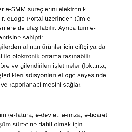
r e-SMM süreçlerini elektronik
lir. eLogo Portal üzerinden tüm e-
ilere de ulaşılabilir. Ayrıca tüm e-
tisine sahiptir.
lerden alınan ürünler için çiftçi ya da
ile elektronik ortama taşınabilir.
e vergilendirilen işletmeler (lokanta,
işledikleri adisyonları eLogo sayesinde
 ve raporlanabilmesini sağlar.
n (e-fatura, e-devlet, e-imza, e-ticaret
üşüm sürecine dahil olmak için