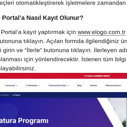
eçleri otomatikleştirerek işletmelere zamandan 
Portal’a Nasıl Kayıt Olunur?
Portal’a kayıt yaptırmak için
www.elogo.com.tr
butonuna tıklayın. Açılan formda ilgilendiğiniz 
ri girin ve “İlerle” butonuna tıklayın. İlerleyen 
anması için yönlendirecektir. İstenen tüm bilgi v
ayabilirsiniz.