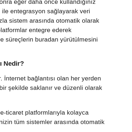
sonra eğer daha önce kullandığınız
ile entegrasyon sağlayarak veri
fazla sistem arasında otomatik olarak
 platformlar entegre ederek
ve süreçlerin buradan yürütülmesini
ı Nedir?
. İnternet bağlantısı olan her yerden
bir şekilde saklanır ve düzenli olarak
-ticaret platformlarıyla kolayca
inizin tüm sistemler arasında otomatik