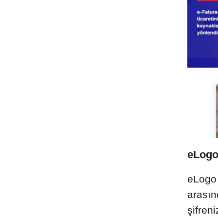
eLogo 
eLogo 
arasın
şifreni