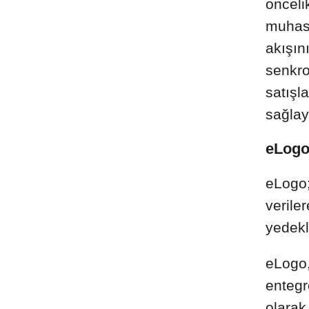
önceli
muhase
akışın
senkro
satışl
sağlaya
eLogo
eLogo;
verile
yedekl
eLogo,
entegr
olarak