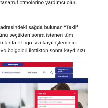
tasarruf etmelerine yardımcı olur.
adresindeki sağda bulunan “Teklif
ürünü seçtikten sonra istenen tüm
adımlarda eLogo sizi kayıt işleminin
e belgeleri ilettikten sonra kaydınızı