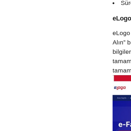
Sür
eLogo 
eLogo 
Alın” 
bilgile
tamaml
tamaml